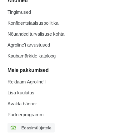
Andmed
Tingimused
Konfidentsiaalsuspoliitika
Nõuanded turvalisuse kohta
Agroline'i arvustused
Kaubamärkide kataloog
Meie pakkumised
Reklaam Agroline'il
Lisa kuulutus
Avalda bänner
Partnerprogramm
Edasimüüjatele