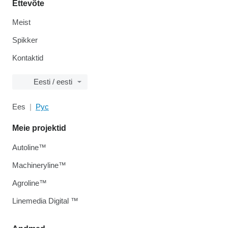
Ettevõte
Meist
Spikker
Kontaktid
Eesti / eesti
Ees
Рус
Meie projektid
Autoline™
Machineryline™
Agroline™
Linemedia Digital ™