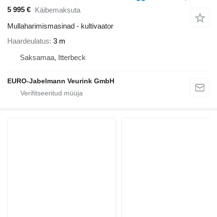
5 995 €
Käibemaksuta
Mullaharimismasinad - kultivaator
Haardeulatus
3 m
Saksamaa, Itterbeck
EURO-Jabelmann Veurink GmbH