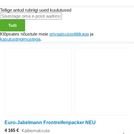
Tellige antud rubriigi uued kuulutused
Telli
Klõpsates nõustute meie
privaatsuspoliitikaga
ja
kasutustingimustega
.
Euro-Jabelmann Frontreifenpacker NEU
4 165 €
Käibemaksuta