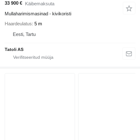
33 900 €
Käibemaksuta
Mullaharimismasinad - kivikoristi
Haardeulatus
5 m
Eesti, Tartu
Tatoli AS