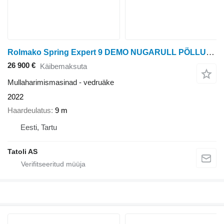
Rolmako Spring Expert 9 DEMO NUGARULL PÕLLUÄKE ROLMAKO SPRING EXPERT 9M
26 900 €
Käibemaksuta
Mullaharimismasinad - vedruäke
2022
Haardeulatus
9 m
Eesti, Tartu
Tatoli AS