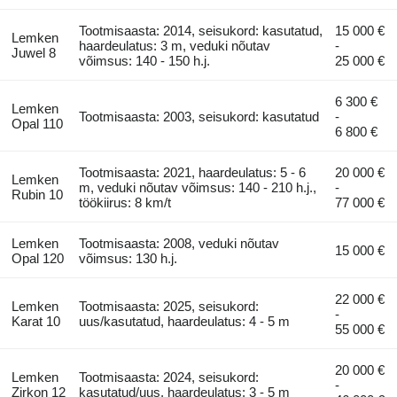
Tootmisaasta: 2014, seisukord: kasutatud,
15 000 €
Lemken
haardeulatus: 3 m, veduki nõutav
-
Juwel 8
võimsus: 140 - 150 h.j.
25 000 €
6 300 €
Lemken
Tootmisaasta: 2003, seisukord: kasutatud
-
Opal 110
6 800 €
Tootmisaasta: 2021, haardeulatus: 5 - 6
20 000 €
Lemken
m, veduki nõutav võimsus: 140 - 210 h.j.,
-
Rubin 10
töökiirus: 8 km/t
77 000 €
Lemken
Tootmisaasta: 2008, veduki nõutav
15 000 €
Opal 120
võimsus: 130 h.j.
22 000 €
Lemken
Tootmisaasta: 2025, seisukord:
-
Karat 10
uus/kasutatud, haardeulatus: 4 - 5 m
55 000 €
20 000 €
Lemken
Tootmisaasta: 2024, seisukord:
-
Zirkon 12
kasutatud/uus, haardeulatus: 3 - 5 m