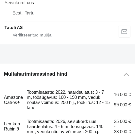
Seisukord
uus
Eesti, Tartu
Tatoli AS
Mullaharimismasinad hind
Tootmisaasta: 2022, haardeulatus: 3 - 7
16 000 €
Amazone
m, töösügavus: 160 - 190 mm, veduki
-
Catros+
nõutav võimsus: 250 h.j., töökiirus: 12 - 15
99 000 €
km/t
Tootmisaasta: 2026, seisukord: uus,
25 000 €
Lemken
haardeulatus: 4 - 6 m, töösügavus: 140
-
Rubin 9
mm, veduki nõutav võimsus: 200 h.j.
33 000 €