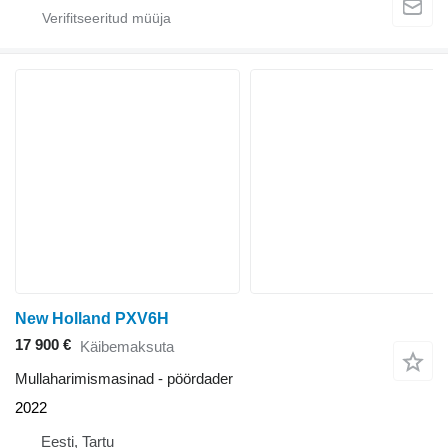
New Holland PXV6H
17 900 €
Käibemaksuta
Mullaharimismasinad - pöördader
2022
Eesti, Tartu