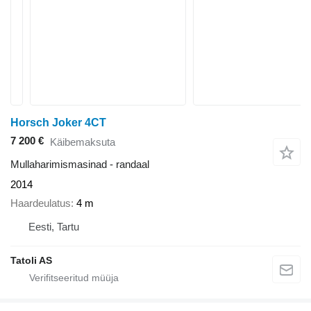
Horsch Joker 4CT
7 200 €
Käibemaksuta
Mullaharimismasinad - randaal
2014
Haardeulatus
4 m
Eesti, Tartu
Tatoli AS