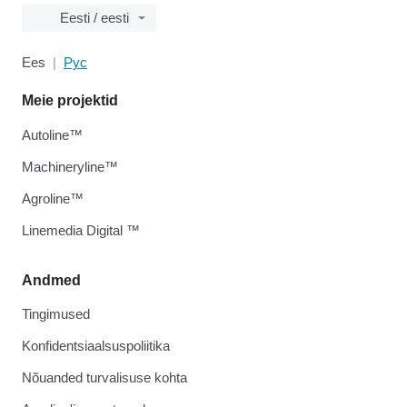
Eesti / eesti
Ees
Рус
Meie projektid
Autoline™
Machineryline™
Agroline™
Linemedia Digital ™
Andmed
Tingimused
Konfidentsiaalsuspoliitika
Nõuanded turvalisuse kohta