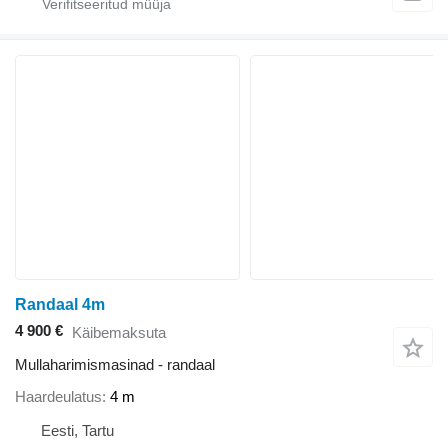
Randaal 4m
4 900 €
Käibemaksuta
Mullaharimismasinad - randaal
Haardeulatus
4 m
Eesti, Tartu