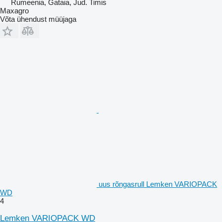
Rumeenia, Gataia, Jud. Timis
Maxagro
Võta ühendust müüjaga
uus rõngasrull Lemken VARIOPACK
WD
4
Lemken VARIOPACK WD