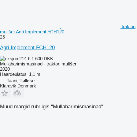
traktori
multšer Agri Implement FCH120
25
Agri Implement FCH120
214 €
1 600 DKK
Mullaharimismasinad - traktori multšer
2020
Haardeulatus
1,1 m
Taani, Tølløse
Klaravik Denmark
Muud margid rubriigis "Mullaharimismasinad"