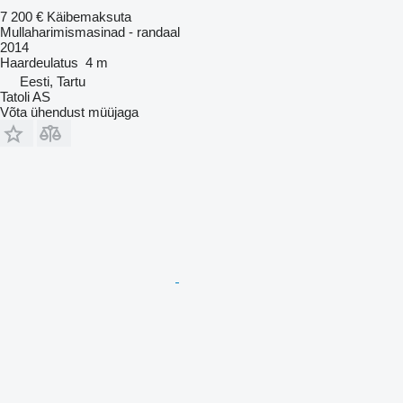
7 200 €
Käibemaksuta
Mullaharimismasinad - randaal
2014
Haardeulatus
4 m
Eesti, Tartu
Tatoli AS
Võta ühendust müüjaga