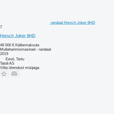
randaal Horsch Joker 8HD
7
Horsch Joker 8HD
48 000 €
Käibemaksuta
Mullaharimismasinad - randaal
2019
Eesti, Tartu
Tatoli AS
Võta ühendust müüjaga