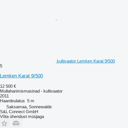
kultivaator Lemken Karat 9/500
5
Lemken Karat 9/500
12 500 €
Mullaharimismasinad - kultivaator
2011
Haardeulatus
5 m
Saksamaa, Sonnewalde
S&L Connect GmbH
Võta ühendust müüjaga