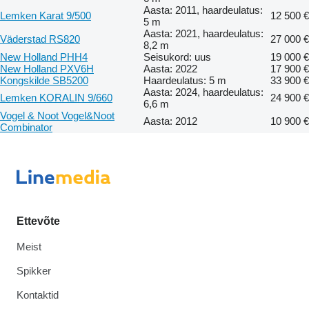
Aasta: 2011, haardeulatus:
Lemken Karat 9/500
12 500 €
5 m
Aasta: 2021, haardeulatus:
Väderstad RS820
27 000 €
8,2 m
New Holland PHH4
Seisukord: uus
19 000 €
New Holland PXV6H
Aasta: 2022
17 900 €
Kongskilde SB5200
Haardeulatus: 5 m
33 900 €
Aasta: 2024, haardeulatus:
Lemken KORALIN 9/660
24 900 €
6,6 m
Vogel & Noot Vogel&Noot
Aasta: 2012
10 900 €
Combinator
Ettevõte
Meist
Spikker
Kontaktid