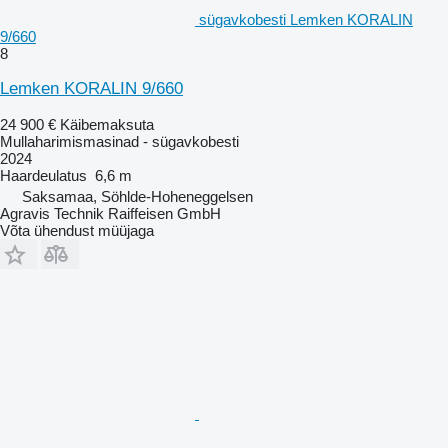
sügavkobesti Lemken KORALIN
9/660
8
Lemken KORALIN 9/660
24 900 €
Käibemaksuta
Mullaharimismasinad - sügavkobesti
2024
Haardeulatus
6,6 m
Saksamaa, Söhlde-Hoheneggelsen
Agravis Technik Raiffeisen GmbH
Võta ühendust müüjaga