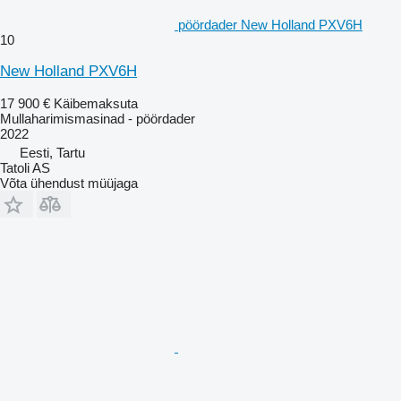
pöördader New Holland PXV6H
10
New Holland PXV6H
17 900 €
Käibemaksuta
Mullaharimismasinad - pöördader
2022
Eesti, Tartu
Tatoli AS
Võta ühendust müüjaga