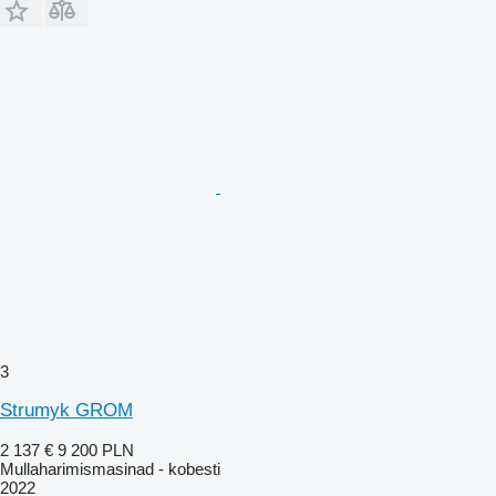
3
Strumyk GROM
2 137 €
9 200 PLN
Mullaharimismasinad - kobesti
2022