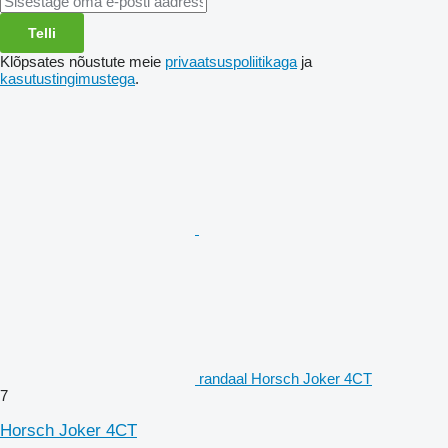
Telli
Klõpsates nõustute meie
privaatsuspoliitikaga
ja
kasutustingimustega
.
randaal Horsch Joker 4CT
7
Horsch Joker 4CT