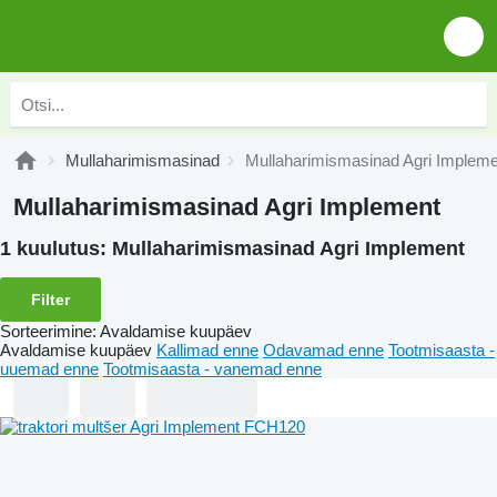
Mullaharimismasinad
Mullaharimismasinad Agri Impleme
Mullaharimismasinad Agri Implement
1 kuulutus:
Mullaharimismasinad Agri Implement
Filter
Sorteerimine
:
Avaldamise kuupäev
Avaldamise kuupäev
Kallimad enne
Odavamad enne
Tootmisaasta -
uuemad enne
Tootmisaasta - vanemad enne