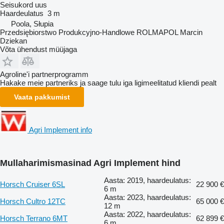
Seisukord
uus
Haardeulatus
3 m
Poola, Słupia
Przedsiębiorstwo Produkcyjno-Handlowe ROLMAPOL Marcin
Dziekan
Võta ühendust müüjaga
Agroline'i partnerprogramm
Hakake meie partneriks ja saage tulu iga ligimeelitatud kliendi pealt
Vaata pakkumist
Agri Implement info
Mullaharimismasinad Agri Implement hind
Aasta: 2019, haardeulatus:
Horsch Cruiser 6SL
22 900 €
6 m
Aasta: 2023, haardeulatus:
Horsch Cultro 12TC
65 000 €
12 m
Aasta: 2022, haardeulatus:
Horsch Terrano 6MT
62 899 €
6 m