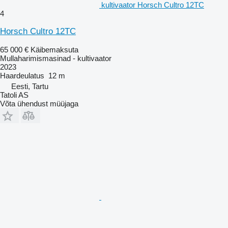
kultivaator Horsch Cultro 12TC
4
Horsch Cultro 12TC
65 000 €
Käibemaksuta
Mullaharimismasinad - kultivaator
2023
Haardeulatus
12 m
Eesti, Tartu
Tatoli AS
Võta ühendust müüjaga