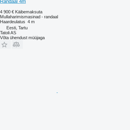
Randaal 4m
4 900 €
Käibemaksuta
Mullaharimismasinad - randaal
Haardeulatus
4 m
Eesti, Tartu
Tatoli AS
Võta ühendust müüjaga