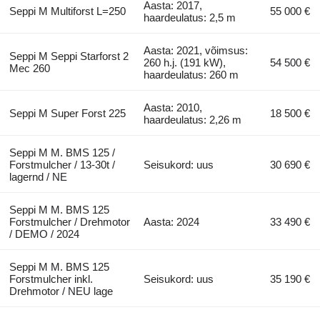
Aasta: 2017,
Seppi M Multiforst L=250
55 000 €
haardeulatus: 2,5 m
Aasta: 2021, võimsus:
Seppi M Seppi Starforst 2
260 h.j. (191 kW),
54 500 €
Mec 260
haardeulatus: 260 m
Aasta: 2010,
Seppi M Super Forst 225
18 500 €
haardeulatus: 2,26 m
Seppi M M. BMS 125 /
Forstmulcher / 13-30t /
Seisukord: uus
30 690 €
lagernd / NE
Seppi M M. BMS 125
Forstmulcher / Drehmotor
Aasta: 2024
33 490 €
/ DEMO / 2024
Seppi M M. BMS 125
Forstmulcher inkl.
Seisukord: uus
35 190 €
Drehmotor / NEU lage