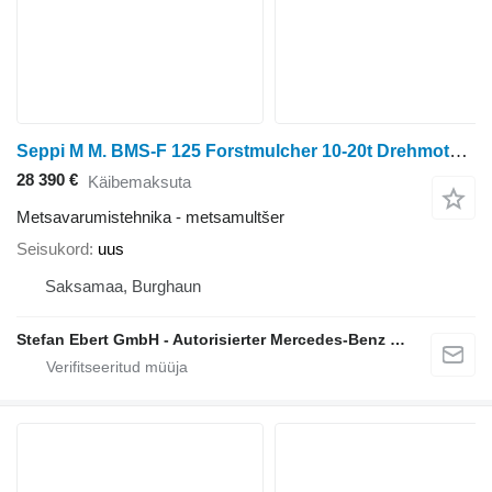
Seppi M M. BMS-F 125 Forstmulcher 10-20t Drehmotor / NEU
28 390 €
Käibemaksuta
Metsavarumistehnika - metsamultšer
Seisukord
uus
Saksamaa, Burghaun
Stefan Ebert GmbH - Autorisierter Mercedes-Benz Servicepartner