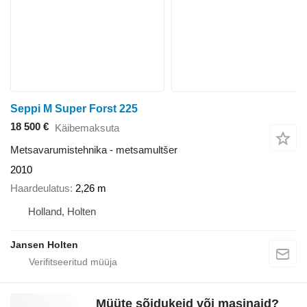
Seppi M Super Forst 225
18 500 €
Käibemaksuta
Metsavarumistehnika - metsamultšer
2010
Haardeulatus
2,26 m
Holland, Holten
Jansen Holten
Müüte sõidukeid või masinaid?