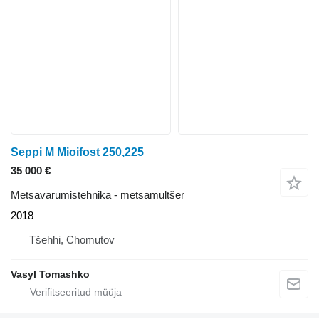
Seppi M Mioifost 250,225
35 000 €
Metsavarumistehnika - metsamultšer
2018
Tšehhi, Chomutov
Vasyl Tomashko