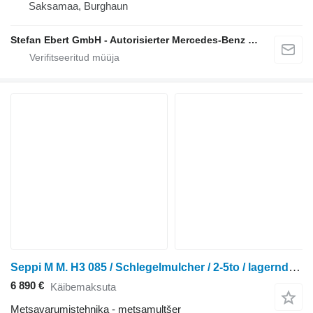
Saksamaa, Burghaun
Stefan Ebert GmbH - Autorisierter Mercedes-Benz Servicepartner
Seppi M M. H3 085 / Schlegelmulcher / 2-5to / lagernd! / N
6 890 €
Käibemaksuta
Metsavarumistehnika - metsamultšer