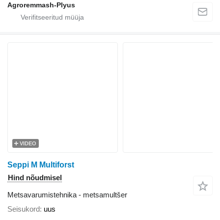
Agroremmash-Plyus
VIDEO
Seppi M Multiforst
Hind nõudmisel
Metsavarumistehnika - metsamultšer
Seisukord
uus