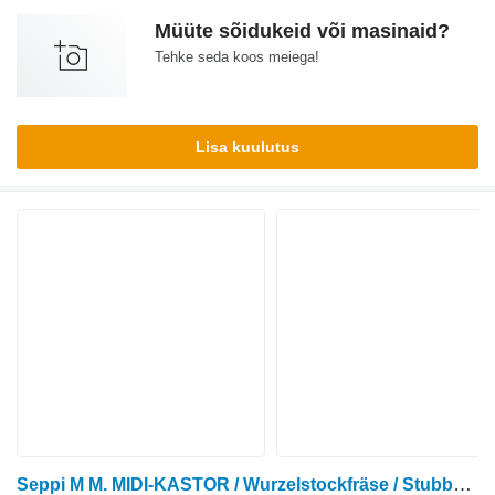
Müüte sõidukeid või masinaid?
Tehke seda koos meiega!
Lisa kuulutus
Seppi M M. MIDI-KASTOR / Wurzelstockfräse / Stubbenfräse N