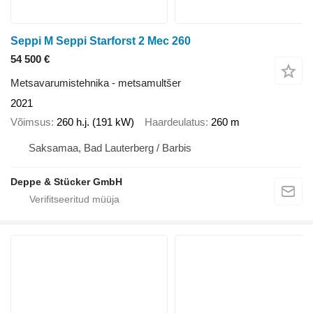
Seppi M Seppi Starforst 2 Mec 260
54 500 €
Metsavarumistehnika - metsamultšer
2021
Võimsus
260 h.j. (191 kW)
Haardeulatus
260 m
Saksamaa, Bad Lauterberg / Barbis
Deppe & Stücker GmbH