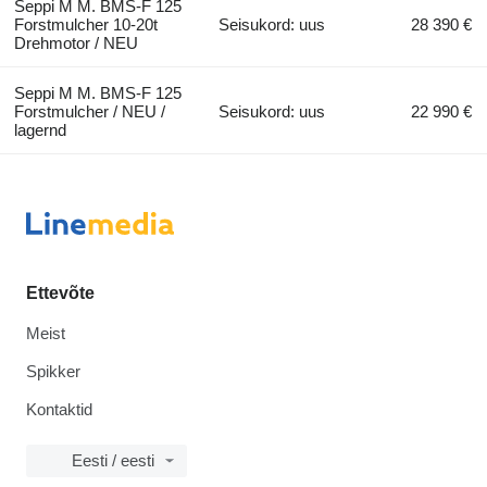
Seppi M M. BMS-F 125
Forstmulcher 10-20t
Seisukord: uus
28 390 €
Drehmotor / NEU
Seppi M M. BMS-F 125
Forstmulcher / NEU /
Seisukord: uus
22 990 €
lagernd
Ettevõte
Meist
Spikker
Kontaktid
Eesti / eesti