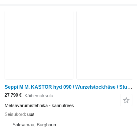
Seppi M M. KASTOR hyd 090 / Wurzelstockfräse / Stubbenfräs
27 790 €
Käibemaksuta
Metsavarumistehnika - kännufrees
Seisukord
uus
Saksamaa, Burghaun