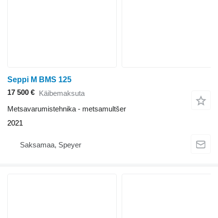
Seppi M BMS 125
17 500 €
Käibemaksuta
Metsavarumistehnika - metsamultšer
2021
Saksamaa, Speyer