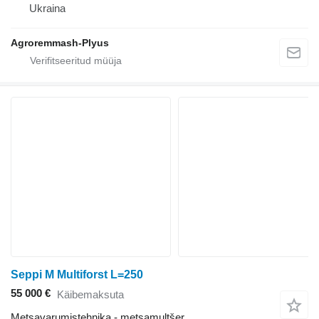
Ukraina
Agroremmash-Plyus
Seppi M Multiforst L=250
55 000 €
Käibemaksuta
Metsavarumistehnika - metsamultšer