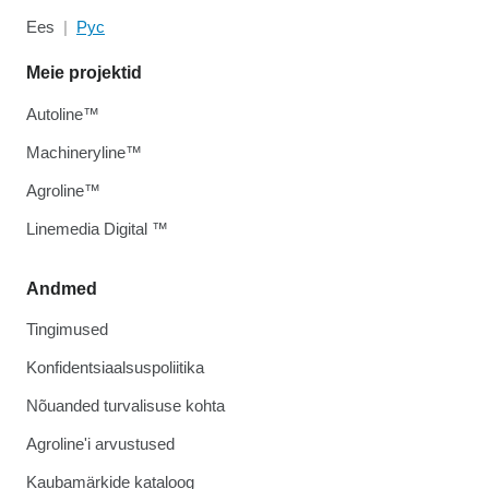
Ees
Рус
Meie projektid
Autoline™
Machineryline™
Agroline™
Linemedia Digital ™
Andmed
Tingimused
Konfidentsiaalsuspoliitika
Nõuanded turvalisuse kohta
Agroline'i arvustused
Kaubamärkide kataloog