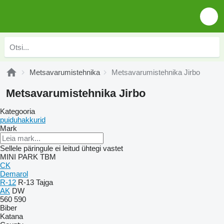
Metsavarumistehnika
Metsavarumistehnika Jirbo
Metsavarumistehnika Jirbo
Kategooria
puiduhakkurid
Mark
Sellele päringule ei leitud ühtegi vastet
MINI
PARK
TBM
CK
Demarol
R-12
R-13
Tajga
AK
DW
560
590
Biber
Katana