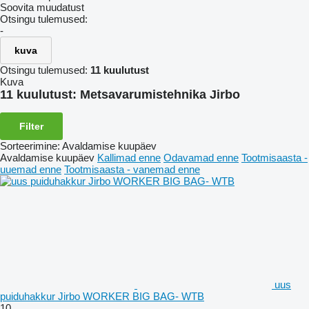
Soovita muudatust
Otsingu tulemused:
-
kuva
Otsingu tulemused:
11 kuulutust
Kuva
11 kuulutust:
Metsavarumistehnika Jirbo
Filter
Sorteerimine
:
Avaldamise kuupäev
Avaldamise kuupäev
Kallimad enne
Odavamad enne
Tootmisaasta -
uuemad enne
Tootmisaasta - vanemad enne
uus
puiduhakkur Jirbo WORKER BIG BAG- WTB
10