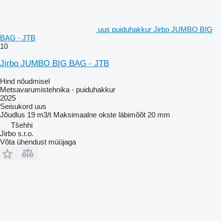
uus puiduhakkur Jirbo JUMBO BIG
BAG - JTB
10
Jirbo JUMBO BIG BAG - JTB
Hind nõudmisel
Metsavarumistehnika - puiduhakkur
2025
Seisukord
uus
Jõudlus
19 m3/t
Maksimaalne okste läbimõõt
20 mm
Tšehhi
Jirbo s.r.o.
Võta ühendust müüjaga