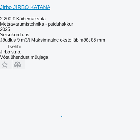
Jirbo JIRBO KATANA
2 200 €
Käibemaksuta
Metsavarumistehnika - puiduhakkur
2025
Seisukord
uus
Jõudlus
9 m3/t
Maksimaalne okste läbimõõt
85 mm
Tšehhi
Jirbo s.r.o.
Võta ühendust müüjaga