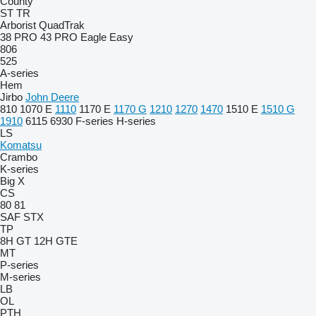
County
ST
TR
Arborist
QuadTrak
38 PRO
43 PRO
Eagle
Easy
806
525
A-series
Hem
Jirbo
John Deere
810
1070 E
1110
1170 E
1170 G
1210
1270
1470
1510 E
1510 G
1910
6115
6930
F-series
H-series
LS
Komatsu
Crambo
K-series
Big X
CS
80
81
SAF
STX
TP
8H GT
12H GTE
MT
P-series
M-series
LB
OL
PTH