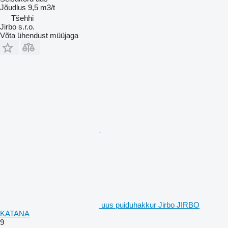
Jõudlus
9,5 m3/t
Tšehhi
Jirbo s.r.o.
Võta ühendust müüjaga
uus puiduhakkur Jirbo JIRBO
KATANA
9