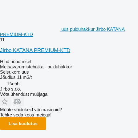
uus puiduhakkur Jirbo KATANA
PREMIUM-KTD
11
Jirbo KATANA PREMIUM-KTD
Hind nõudmisel
Metsavarumistehnika - puiduhakkur
Seisukord
uus
Jõudlus
11 m3/t
Tšehhi
Jirbo s.r.o.
Võta ühendust müüjaga
Müüte sõidukeid või masinaid?
Tehke seda koos meiega!
Lisa kuulutus