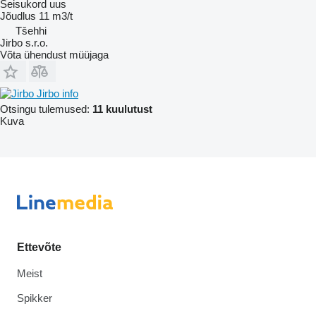
Seisukord
uus
Jõudlus
11 m3/t
Tšehhi
Jirbo s.r.o.
Võta ühendust müüjaga
Jirbo info
Otsingu tulemused:
11 kuulutust
Kuva
Ettevõte
Meist
Spikker