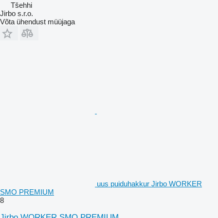
Tšehhi
Jirbo s.r.o.
Võta ühendust müüjaga
uus puiduhakkur Jirbo WORKER
SMO PREMIUM
8
Jirbo WORKER SMO PREMIUM