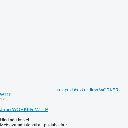
uus puiduhakkur Jirbo WORKER-
WT1P
12
Jirbo WORKER-WT1P
Hind nõudmisel
Metsavarumistehnika - puiduhakkur