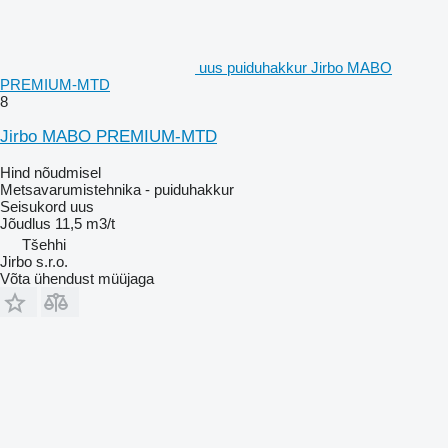
uus puiduhakkur Jirbo MABO
PREMIUM-MTD
8
Jirbo MABO PREMIUM-MTD
Hind nõudmisel
Metsavarumistehnika - puiduhakkur
Seisukord
uus
Jõudlus
11,5 m3/t
Tšehhi
Jirbo s.r.o.
Võta ühendust müüjaga