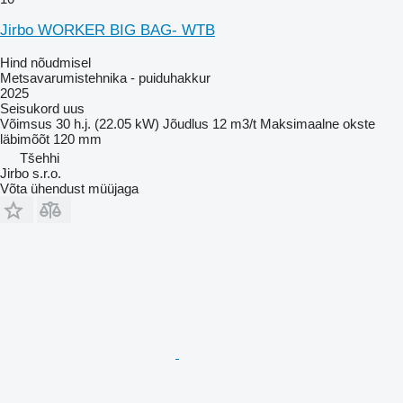
Jirbo WORKER BIG BAG- WTB
Hind nõudmisel
Metsavarumistehnika - puiduhakkur
2025
Seisukord
uus
Võimsus
30 h.j. (22.05 kW)
Jõudlus
12 m3/t
Maksimaalne okste
läbimõõt
120 mm
Tšehhi
Jirbo s.r.o.
Võta ühendust müüjaga