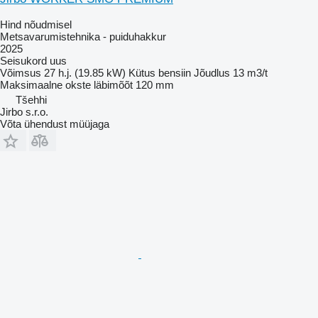
Hind nõudmisel
Metsavarumistehnika - puiduhakkur
2025
Seisukord
uus
Võimsus
27 h.j. (19.85 kW)
Kütus
bensiin
Jõudlus
13 m3/t
Maksimaalne okste läbimõõt
120 mm
Tšehhi
Jirbo s.r.o.
Võta ühendust müüjaga