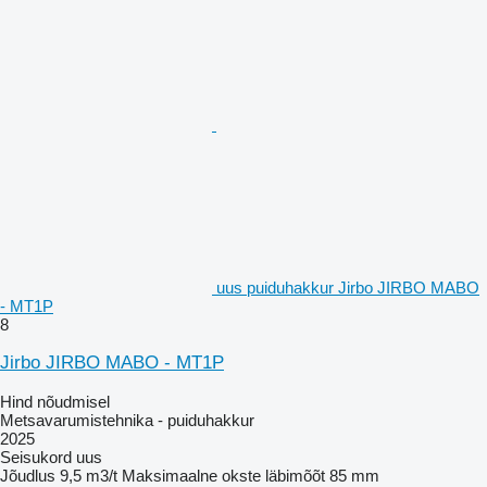
uus puiduhakkur Jirbo JIRBO MABO
- MT1P
8
Jirbo JIRBO MABO - MT1P
Hind nõudmisel
Metsavarumistehnika - puiduhakkur
2025
Seisukord
uus
Jõudlus
9,5 m3/t
Maksimaalne okste läbimõõt
85 mm