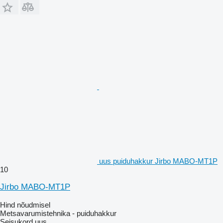
uus puiduhakkur Jirbo MABO-MT1P
10
Jirbo MABO-MT1P
Hind nõudmisel
Metsavarumistehnika - puiduhakkur
Seisukord
uus