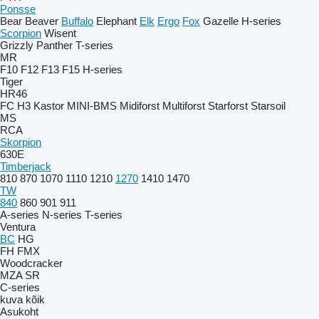
Ponsse
Bear
Beaver
Buffalo
Elephant
Elk
Ergo
Fox
Gazelle
H-series
Scorpion
Wisent
Grizzly
Panther
T-series
MR
F10
F12
F13
F15
H-series
Tiger
HR46
FC
H3
Kastor
MINI-BMS
Midiforst
Multiforst
Starforst
Starsoil
MS
RCA
Skorpion
630E
Timberjack
810
870
1070
1110
1210
1270
1410
1470
TW
840
860
901
911
A-series
N-series
T-series
Ventura
BC
HG
FH
FMX
Woodcracker
MZA
SR
C-series
kuva kõik
Asukoht