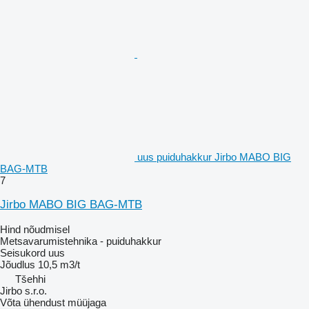
uus puiduhakkur Jirbo MABO BIG
BAG-MTB
7
Jirbo MABO BIG BAG-MTB
Hind nõudmisel
Metsavarumistehnika - puiduhakkur
Seisukord
uus
Jõudlus
10,5 m3/t
Tšehhi
Jirbo s.r.o.
Võta ühendust müüjaga