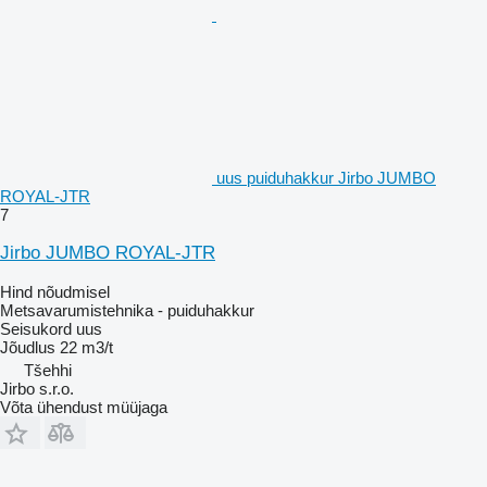
uus puiduhakkur Jirbo JUMBO
ROYAL-JTR
7
Jirbo JUMBO ROYAL-JTR
Hind nõudmisel
Metsavarumistehnika - puiduhakkur
Seisukord
uus
Jõudlus
22 m3/t
Tšehhi
Jirbo s.r.o.
Võta ühendust müüjaga