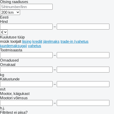
Otsing raadiuses
Eesti
Hind
–
Kuulutuse tüüp
müük
tootjalt
liising
krediit
järelmaks
trade-in (vahetus
juurdemaksuga)
vahetus
Tootmisaasta
–
Omadused
Omakaal
–
kg
Käitustunde
–
m/t
Mootor, käigukast
Mootori võimsus
–
h.j.
Filtritest ei piisa?