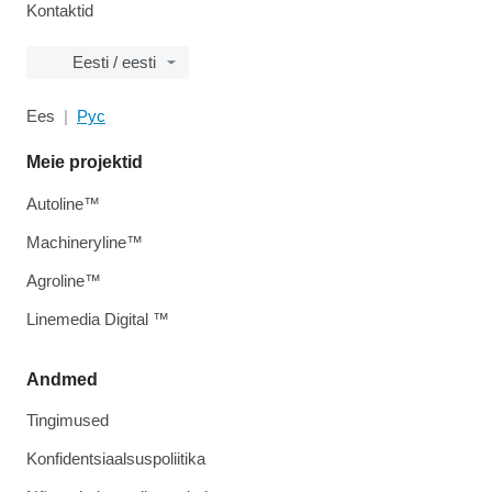
Kontaktid
Eesti / eesti
Ees
Рус
Meie projektid
Autoline™
Machineryline™
Agroline™
Linemedia Digital ™
Andmed
Tingimused
Konfidentsiaalsuspoliitika