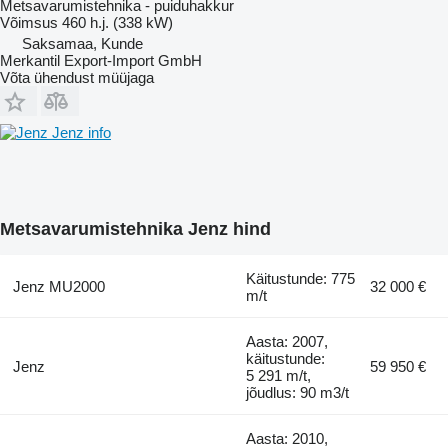
Metsavarumistehnika - puiduhakkur
Võimsus
460 h.j. (338 kW)
Saksamaa, Kunde
Merkantil Export-Import GmbH
Võta ühendust müüjaga
Jenz info
Metsavarumistehnika Jenz hind
Käitustunde: 775
Jenz MU2000
32 000 €
m/t
Aasta: 2007,
käitustunde:
Jenz
59 950 €
5 291 m/t,
jõudlus: 90 m3/t
Aasta: 2010,