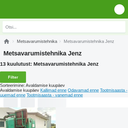
Metsavarumistehnika
Metsavarumistehnika Jenz
Metsavarumistehnika Jenz
13 kuulutust:
Metsavarumistehnika Jenz
Filter
Sorteerimine
:
Avaldamise kuupäev
Avaldamise kuupäev
Kallimad enne
Odavamad enne
Tootmisaasta -
uuemad enne
Tootmisaasta - vanemad enne