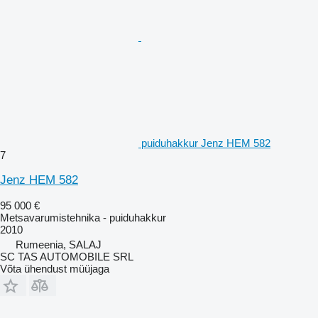
puiduhakkur Jenz HEM 582
7
Jenz HEM 582
95 000 €
Metsavarumistehnika - puiduhakkur
2010
Rumeenia, SALAJ
SC TAS AUTOMOBILE SRL
Võta ühendust müüjaga