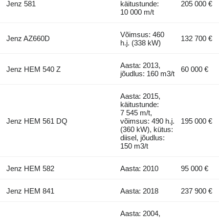
Jenz 581
käitustunde:
205 000 €
10 000 m/t
Võimsus: 460
Jenz AZ660D
132 700 €
h.j. (338 kW)
Aasta: 2013,
Jenz HEM 540 Z
60 000 €
jõudlus: 160 m3/t
Aasta: 2015,
käitustunde:
7 545 m/t,
Jenz HEM 561 DQ
võimsus: 490 h.j.
195 000 €
(360 kW), kütus:
diisel, jõudlus:
150 m3/t
Jenz HEM 582
Aasta: 2010
95 000 €
Jenz HEM 841
Aasta: 2018
237 900 €
Aasta: 2004,