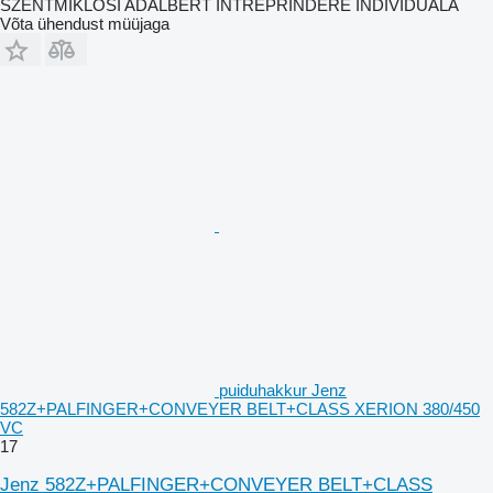
SZENTMIKLOSI ADALBERT ÎNTREPRINDERE INDIVIDUALĂ
Võta ühendust müüjaga
puiduhakkur Jenz
582Z+PALFINGER+CONVEYER BELT+CLASS XERION 380/450
VC
17
Jenz 582Z+PALFINGER+CONVEYER BELT+CLASS