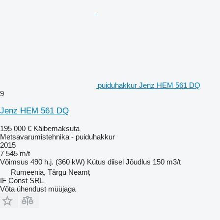
puiduhakkur Jenz HEM 561 DQ
9
Jenz HEM 561 DQ
195 000 €
Käibemaksuta
Metsavarumistehnika - puiduhakkur
2015
7 545 m/t
Võimsus
490 h.j. (360 kW)
Kütus
diisel
Jõudlus
150 m3/t
Rumeenia, Târgu Neamț
IF Const SRL
Võta ühendust müüjaga