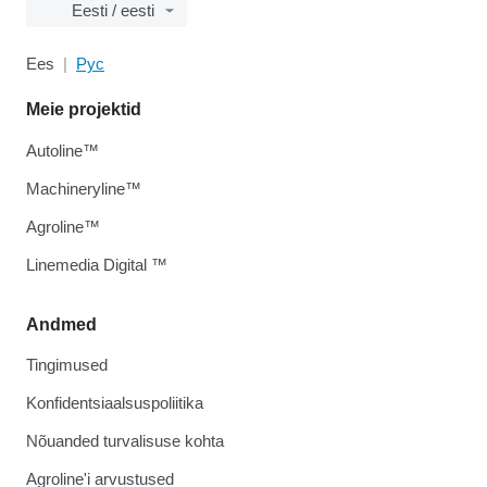
Eesti / eesti
Ees
Рус
Meie projektid
Autoline™
Machineryline™
Agroline™
Linemedia Digital ™
Andmed
Tingimused
Konfidentsiaalsuspoliitika
Nõuanded turvalisuse kohta
Agroline'i arvustused