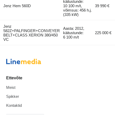
käitustunde:
Jenz Hem 560D
10 100 m/t,
39 990 €
võimsus: 456 h.j.
(335 kW)
Jenz
Aasta: 2012,
582Z+PALFINGER+CONVEYER
käitustunde:
225 000 €
BELT+CLASS XERION 380/450
6 100 m/t
VC
Ettevõte
Meist
Spikker
Kontaktid