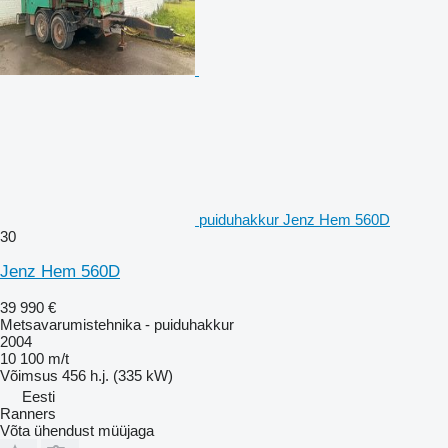
puiduhakkur Jenz Hem 560D
30
Jenz Hem 560D
39 990 €
Metsavarumistehnika - puiduhakkur
2004
10 100 m/t
Võimsus
456 h.j. (335 kW)
Eesti
Ranners
Võta ühendust müüjaga