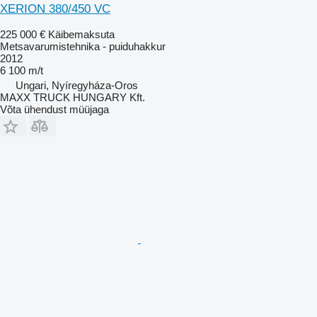
XERION 380/450 VC
225 000 €
Käibemaksuta
Metsavarumistehnika - puiduhakkur
2012
6 100 m/t
Ungari, Nyíregyháza-Oros
MAXX TRUCK HUNGARY Kft.
Võta ühendust müüjaga