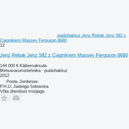
puiduhakkur Jenz Rębak Jenz 582 z
Ciągnikiem Massey Ferguson 8680
12
Jenz Rębak Jenz 582 z Ciągnikiem Massey Ferguson 8680
144 000 €
Käibemaksuta
Metsavarumistehnika - puiduhakkur
2012
Poola, Jordanow
P.H.U. Jadwiga Solowska
Võta ühendust müüjaga