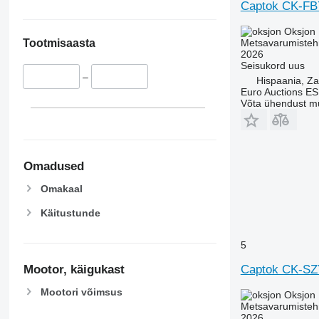
Captok CK-FB
Oksjon
Metsavarumistehn
Tootmisaasta
2026
Seisukord
uus
–
Hispaania, Z
Euro Auctions ES
Võta ühendust m
Omadused
Omakaal
Käitustunde
5
Captok CK-S
Mootor, käigukast
Mootori võimsus
Oksjon
Metsavarumistehn
2026