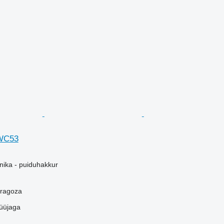
WC53
ika - puiduhakkur
aragoza
üüjaga