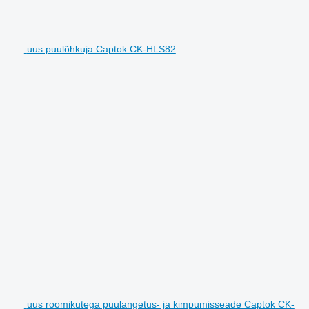
uus puulõhkuja Captok CK-HLS82
uus roomikutega puulangetus- ja kimpumisseade Captok CK-