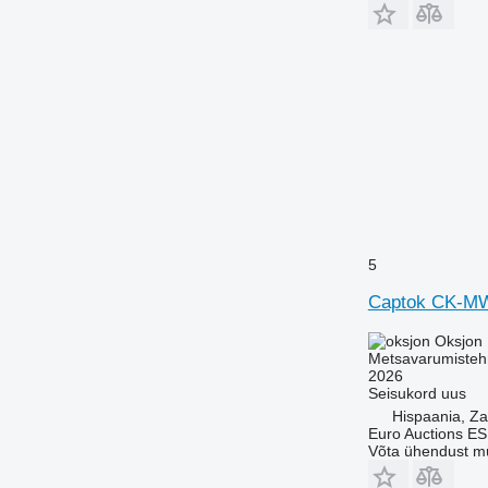
5
Captok CK-M
Oksjon
Metsavarumistehn
2026
Seisukord
uus
Hispaania, Z
Euro Auctions ES
Võta ühendust m