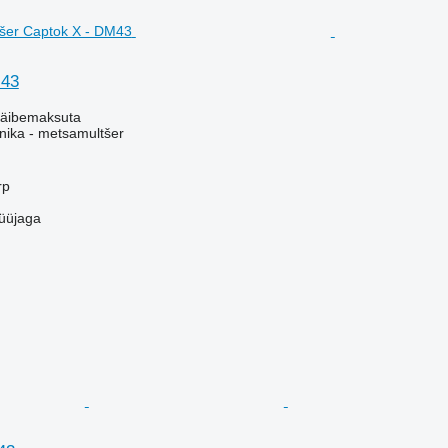
M43
äibemaksuta
ika - metsamultšer
rp
üüjaga