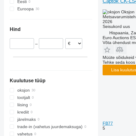
Captok CK-LS
Eesti
6930
Wisent
Euroopa
F-series
Oksjon
Hispaania
Metsavarumistehn
H-series
2026
Ühendkuningriik
Seisukord
uus
Hind
Saksamaa
Hispaania, Z
Euro Auctions ES
Belgia
Võta ühendust m
–
Müüte sõidukeid 
Tehke seda koos
Lisa kuulutu
Kuulutuse tüüp
oksjon
tootjalt
liising
krediit
järelmaks
FB77
trade-in (vahetus juurdemaksuga)
5
vahetus