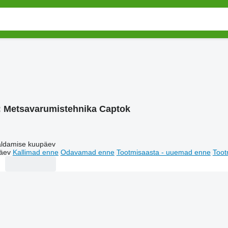
:
Metsavarumistehnika Captok
ldamise kuupäev
äev
Kallimad enne
Odavamad enne
Tootmisaasta - uuemad enne
Toot