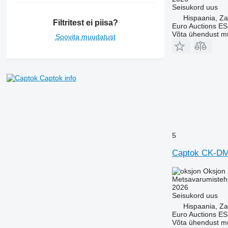
Seisukord
uus
Hispaania, Z
Filtritest ei piisa?
Euro Auctions ES
Võta ühendust m
Soovita muudatust
Captok info
5
Captok CK-D
Oksjon
Metsavarumistehn
2026
Seisukord
uus
Hispaania, Z
Euro Auctions ES
Võta ühendust m