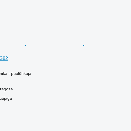
S82
ika - puulõhkuja
aragoza
üüjaga