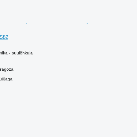
S82
ika - puulõhkuja
aragoza
üüjaga