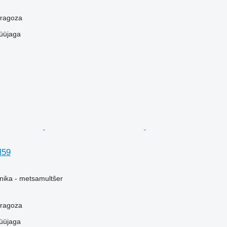
aragoza
üüjaga
M59
ika - metsamultšer
aragoza
üüjaga