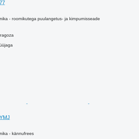
77
ika - roomikutega puulangetus- ja kimpumisseade
aragoza
üüjaga
ZYMJ
ika - kännufrees