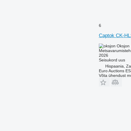
6
Captok CK-HL
Oksjon
Metsavarumistehn
2026
Seisukord
uus
Hispaania, Z
Euro Auctions ES
Võta ühendust m