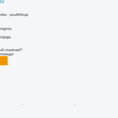
43
ika - puulõhkuja
aragoza
üüjaga
või masinaid?
 meiega!
s