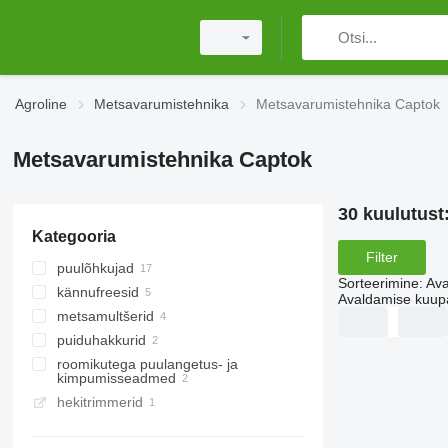
Agroline
Metsavarumistehnika
Metsavarumistehnika Captok
Metsavarumistehnika Captok
30 kuulutust
Kategooria
Filter
puulõhkujad
Sorteerimine
:
Ava
kännufreesid
Avaldamise kuup
metsamultšerid
puiduhakkurid
roomikutega puulangetus- ja
kimpumisseadmed
hekitrimmerid