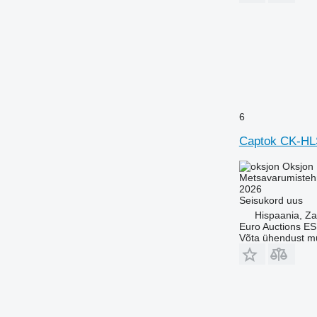
6
Captok CK-HL
Oksjon
Metsavarumistehn
2026
Seisukord
uus
Hispaania, Z
Euro Auctions ES
Võta ühendust m