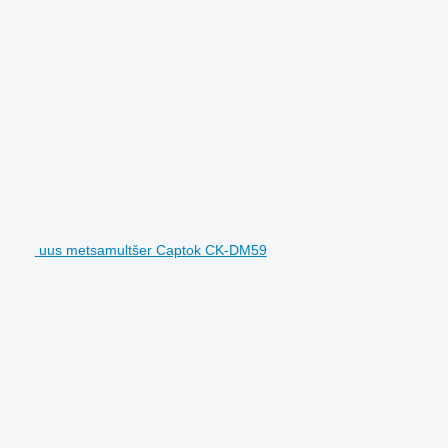
uus metsamultšer Captok CK-DM59