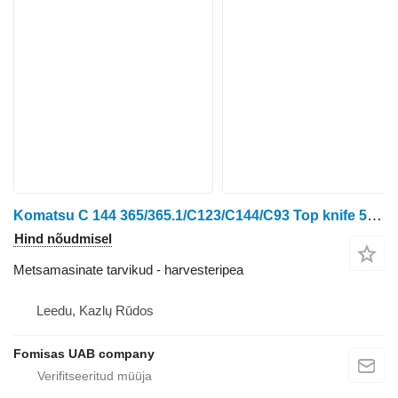
Komatsu C 144 365/365.1/C123/C144/C93 Top knife 5218303
Hind nõudmisel
Metsamasinate tarvikud - harvesteripea
Leedu, Kazlų Rūdos
Fomisas UAB company