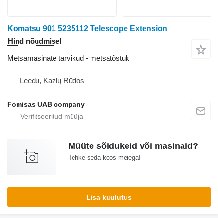
Komatsu 901 5235112 Telescope Extension
Hind nõudmisel
Metsamasinate tarvikud - metsatõstuk
Leedu, Kazlų Rūdos
Fomisas UAB company
Müüte sõidukeid või masinaid?
Tehke seda koos meiega!
Lisa kuulutus