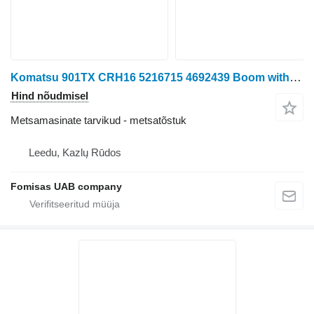
Komatsu 901TX CRH16 5216715 4692439 Boom with Telescope
Hind nõudmisel
Metsamasinate tarvikud - metsatõstuk
Leedu, Kazlų Rūdos
Fomisas UAB company