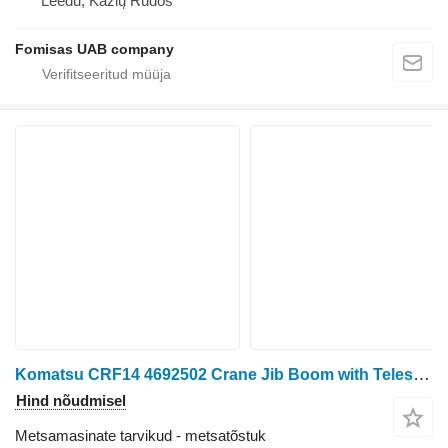
Leedu, Kazlų Rūdos
Fomisas UAB company
Komatsu CRF14 4692502 Crane Jib Boom with Telescope
Hind nõudmisel
Metsamasinate tarvikud - metsatõstuk