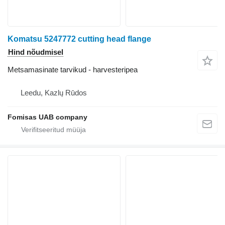
Komatsu 5247772 cutting head flange
Hind nõudmisel
Metsamasinate tarvikud - harvesteripea
Leedu, Kazlų Rūdos
Fomisas UAB company