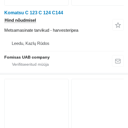
Komatsu C 123 C 124 C144
Hind nõudmisel
Metsamasinate tarvikud - harvesteripea
Leedu, Kazlų Rūdos
Fomisas UAB company