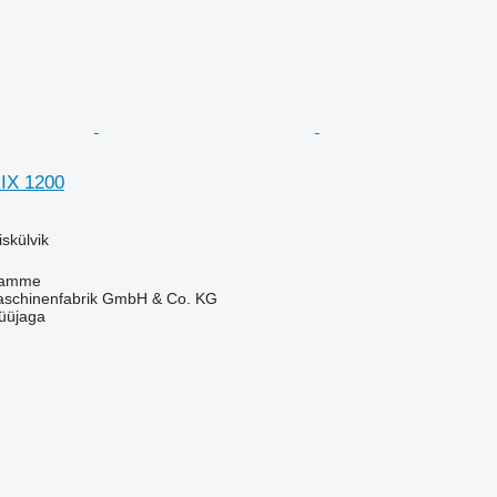
IX 1200
skülvik
Damme
chinenfabrik GmbH & Co. KG
üüjaga