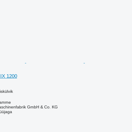
IX 1200
skülvik
Damme
chinenfabrik GmbH & Co. KG
üüjaga