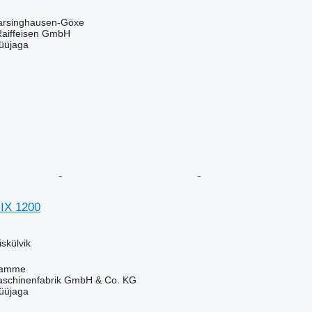
arsinghausen-Göxe
Raiffeisen GmbH
üüjaga
IX 1200
skülvik
Damme
chinenfabrik GmbH & Co. KG
üüjaga