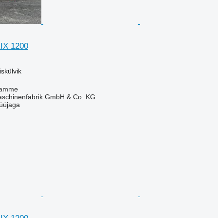
IX 1200
skülvik
Damme
chinenfabrik GmbH & Co. KG
üüjaga