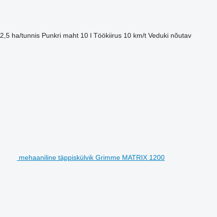
2,5 ha/tunnis
Punkri maht
10 l
Töökiirus
10 km/t
Veduki nõutav
mehaaniline täppiskülvik Grimme MATRIX 1200