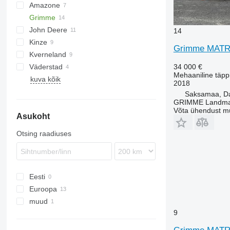
Amazone
Monopill
Grimme
Catros
Aeromat
Multicorn
John Deere
Citan
Centra
Unicorn
MATRIX
Maestro
14
Kinze
Condor
1780
MATRIX 1200
Grimme MATR
Kverneland
ED
7000
2000
Planter
MATRIX 1800
Väderstad
7200
3000
Optima
Saphir
MECA
T-ForcePlus
DZ
34 000 €
Mehaaniline täppi
kuva kõik
DB
3600
Zirkon
NG
Rapid
2018
3700
Tempo
Saksamaa, 
GRIMME Landmas
Võta ühendust m
Asukoht
Otsing raadiuses
Eesti
Euroopa
muud
Saksamaa
9
Belgia
Ukraina