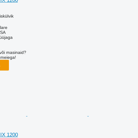
IX 1200
skülvik
lare
 SA
üüjaga
või masinaid?
 meiega!
s
IX 1200