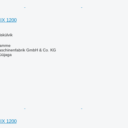
IX 1200
skülvik
Damme
chinenfabrik GmbH & Co. KG
üüjaga
IX 1200