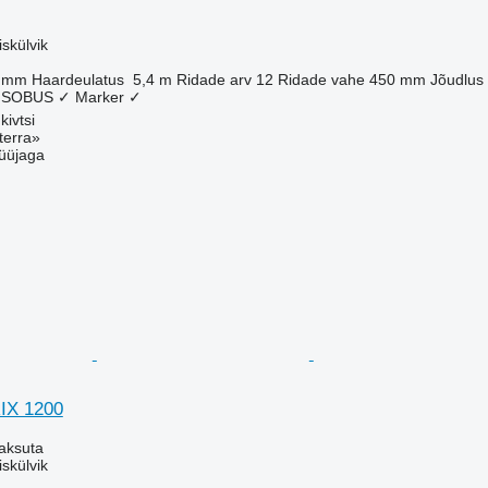
skülvik
 mm
Haardeulatus
5,4 m
Ridade arv
12
Ridade vahe
450 mm
Jõudlus
ISOBUS
✓
Marker
✓
kivtsi
terra»
üüjaga
IX 1200
aksuta
skülvik