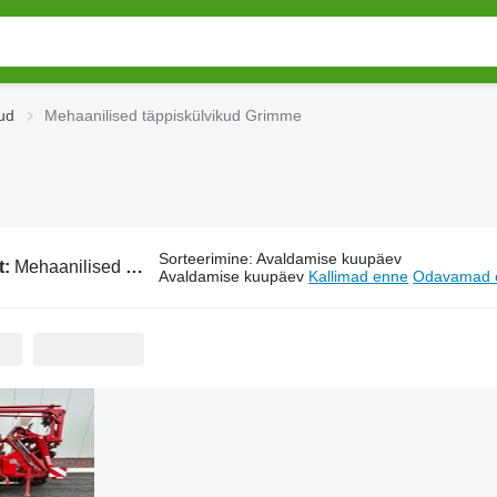
ud
Mehaanilised täppiskülvikud Grimme
Sorteerimine
:
Avaldamise kuupäev
t:
Mehaanilised täppiskülvikud Grimme
Avaldamise kuupäev
Kallimad enne
Odavamad 