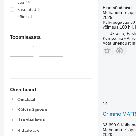
uus
Hind nõudmisel
kasutatud
Mehaaniline täppi
näidis
2025
Külvi sügavus
50
võimsus
100 h.j.
Ukraina, Pash
Tootmisaasta
Kompaniia «Ahro
Võta ühendust m
–
Omadused
Omakaal
14
Külvi sügavus
Grimme MATR
Haardeulatus
33 690 €
Käibem
Mehaaniline täppi
Ridade arv
2020