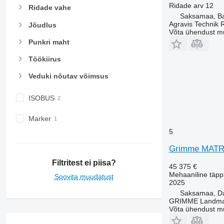
Ridade arv
12
Ridade vahe
Saksamaa, B
Agravis Technik 
Jõudlus
Võta ühendust m
Punkri maht
Töökiirus
Veduki nõutav võimsus
ISOBUS
Marker
5
Grimme MATR
Filtritest ei piisa?
45 375 €
Mehaaniline täppi
Soovita muudatust
2025
Saksamaa, 
GRIMME Landmas
Võta ühendust m