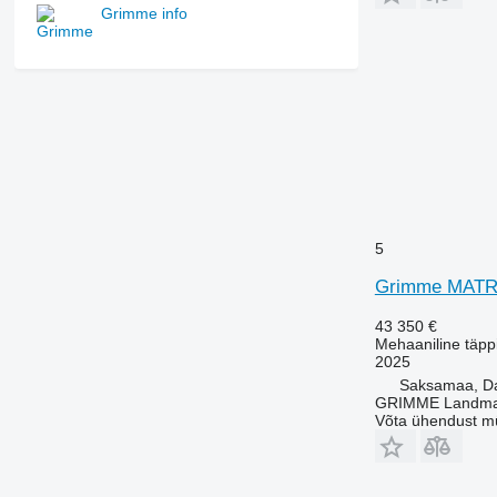
Grimme info
5
Grimme MATR
43 350 €
Mehaaniline täppi
2025
Saksamaa, 
GRIMME Landmas
Võta ühendust m