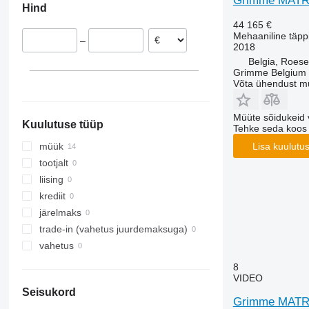
Grimme MATR
Hind
44 165 €
Mehaaniline täppi
–
2018
Belgia, Roese
Grimme Belgium
Võta ühendust m
Müüte sõidukeid 
Kuulutuse tüüp
Tehke seda koos
Lisa kuulutu
müük
tootjalt
liising
krediit
järelmaks
trade-in (vahetus juurdemaksuga)
vahetus
8
VIDEO
Seisukord
Grimme MATR