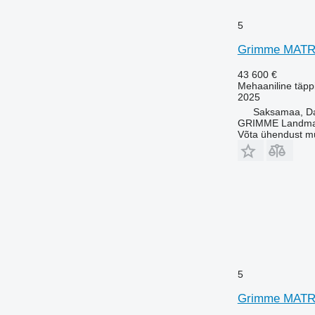
5
Grimme MATR
43 600 €
Mehaaniline täppi
2025
Saksamaa, 
GRIMME Landmas
Võta ühendust m
5
Grimme MATR