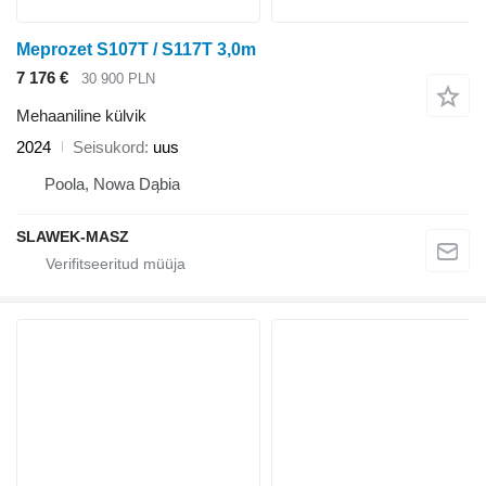
Meprozet S107T / S117T 3,0m
7 176 €
30 900 PLN
Mehaaniline külvik
2024
Seisukord
uus
Poola, Nowa Dąbia
SLAWEK-MASZ