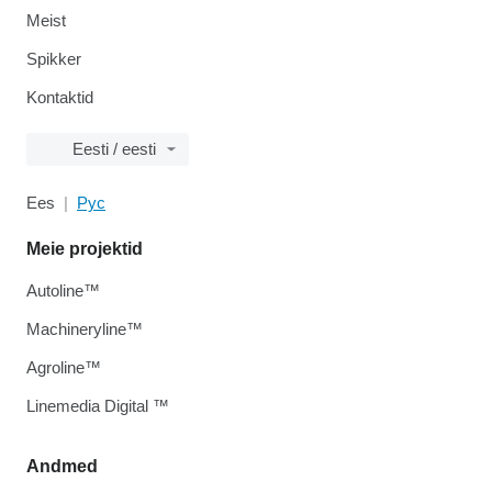
Meist
Spikker
Kontaktid
Eesti / eesti
Ees
Рус
Meie projektid
Autoline™
Machineryline™
Agroline™
Linemedia Digital ™
Andmed