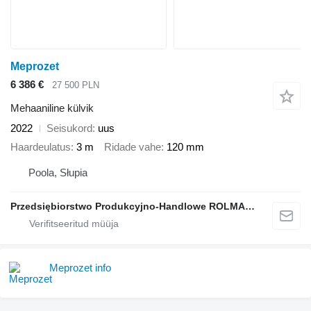
Meprozet
6 386 €
27 500 PLN
Mehaaniline külvik
2022
Seisukord
uus
Haardeulatus
3 m
Ridade vahe
120 mm
Poola, Słupia
Przedsiębiorstwo Produkcyjno-Handlowe ROLMAPOL Marcin Dziekan
Meprozet info