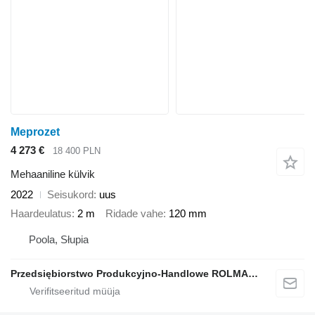
Meprozet
4 273 €
18 400 PLN
Mehaaniline külvik
2022
Seisukord
uus
Haardeulatus
2 m
Ridade vahe
120 mm
Poola, Słupia
Przedsiębiorstwo Produkcyjno-Handlowe ROLMAPOL Marcin Dziekan