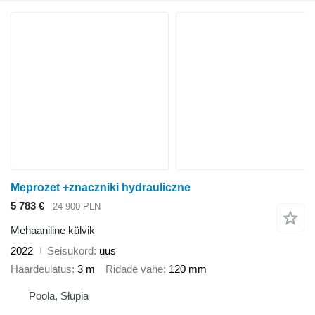
Meprozet +znaczniki hydrauliczne
5 783 €
24 900 PLN
Mehaaniline külvik
2022
Seisukord
uus
Haardeulatus
3 m
Ridade vahe
120 mm
Poola, Słupia