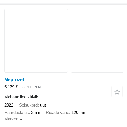
Meprozet
5 179 €
22 300 PLN
Mehaaniline külvik
2022
Seisukord
uus
Haardeulatus
2,5 m
Ridade vahe
120 mm
Marker
✓