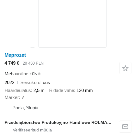
Meprozet
4 749 €
20 450 PLN
Mehaaniline külvik
2022
Seisukord
uus
Haardeulatus
2,5 m
Ridade vahe
120 mm
Marker
✓
Poola, Słupia
Przedsiębiorstwo Produkcyjno-Handlowe ROLMAPOL Marcin Dziekan