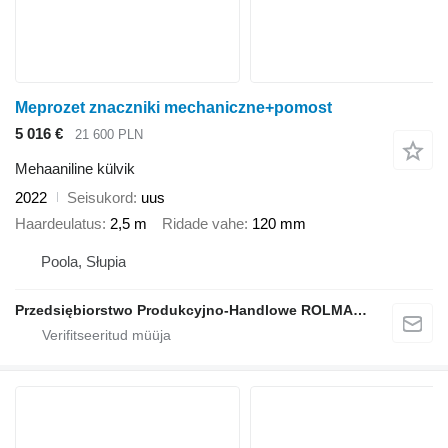
Meprozet znaczniki mechaniczne+pomost
5 016 €
21 600 PLN
Mehaaniline külvik
2022
Seisukord
uus
Haardeulatus
2,5 m
Ridade vahe
120 mm
Poola, Słupia
Przedsiębiorstwo Produkcyjno-Handlowe ROLMAPOL Marcin Dziekan