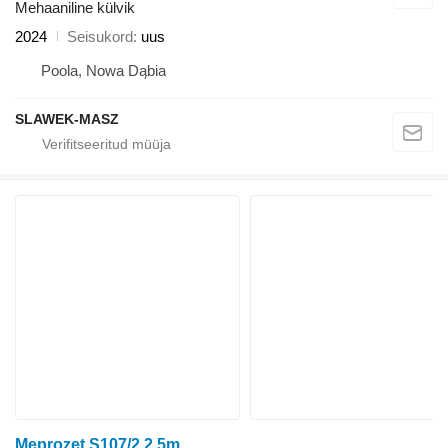
Mehaaniline külvik
2024
Seisukord
uus
Poola, Nowa Dąbia
SLAWEK-MASZ
Meprozet S107/2 2,5m