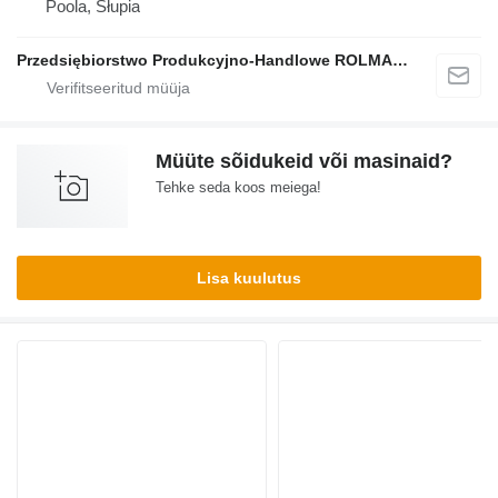
Poola, Słupia
Przedsiębiorstwo Produkcyjno-Handlowe ROLMAPOL Marcin Dziekan
Müüte sõidukeid või masinaid?
Tehke seda koos meiega!
Lisa kuulutus