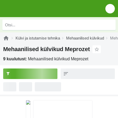
Külvi ja istutamise tehnika
Mehaanilised külvikud
Meha
Mehaanilised külvikud Meprozet
9 kuulutust:
Mehaanilised külvikud Meprozet