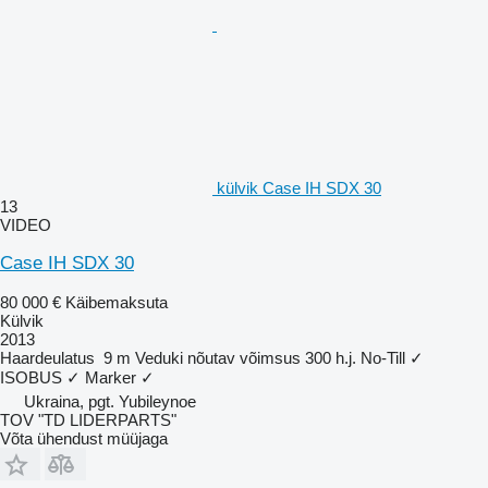
külvik Case IH SDX 30
13
VIDEO
Case IH SDX 30
80 000 €
Käibemaksuta
Külvik
2013
Haardeulatus
9 m
Veduki nõutav võimsus
300 h.j.
No-Till
✓
ISOBUS
✓
Marker
✓
Ukraina, pgt. Yubileynoe
TOV "TD LIDERPARTS"
Võta ühendust müüjaga