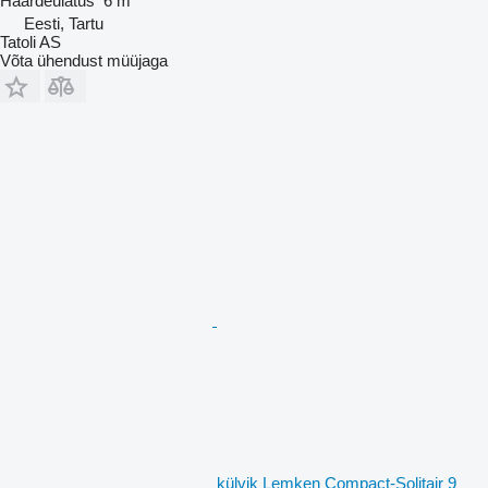
Haardeulatus
6 m
Eesti, Tartu
Tatoli AS
Võta ühendust müüjaga
külvik Lemken Compact-Solitair 9