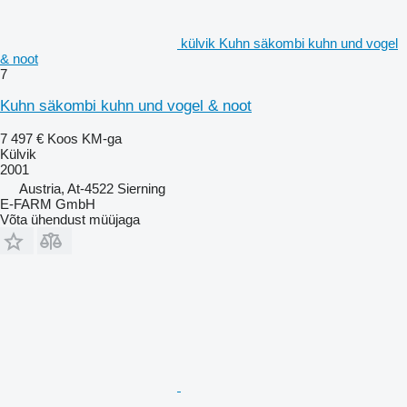
külvik Kuhn säkombi kuhn und vogel
& noot
7
Kuhn säkombi kuhn und vogel & noot
7 497 €
Koos KM-ga
Külvik
2001
Austria, At-4522 Sierning
E-FARM GmbH
Võta ühendust müüjaga