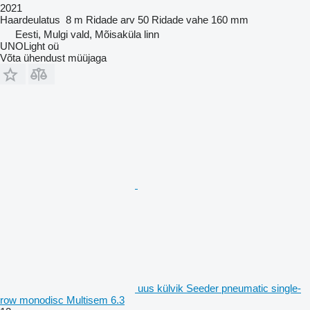
2021
Haardeulatus
8 m
Ridade arv
50
Ridade vahe
160 mm
Eesti, Mulgi vald, Mõisaküla linn
UNOLight oü
Võta ühendust müüjaga
uus külvik Seeder pneumatic single-
row monodisc Multisem 6.3