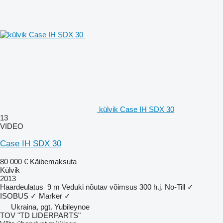
külvik Case IH SDX 30
13
VIDEO
Case IH SDX 30
80 000 €
Käibemaksuta
Külvik
2013
Haardeulatus
9 m
Veduki nõutav võimsus
300 h.j.
No-Till
✓
ISOBUS
✓
Marker
✓
Ukraina, pgt. Yubileynoe
TOV "TD LIDERPARTS"