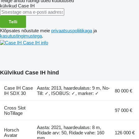
Tellige antud rubriigi uued kuulutused
külvikud
Case IH
Telli
Klõpsates nõustute meie
privaatsuspoliitikaga
ja
kasutustingimustega
.
Case IH info
Külvikud Case IH hind
Case IH Case
Aasta: 2013, haardeulatus: 9 m, No-
80 000 €
IH SDX 30
Till: ✓, ISOBUS: ✓, marker: ✓
Cross Slot
97 000 €
NoTillage
Aasta: 2021, haardeulatus: 8 m,
Horsch
Ridade arv: 50, Ridade vahe: 160
126 000 €
Avatar
mm