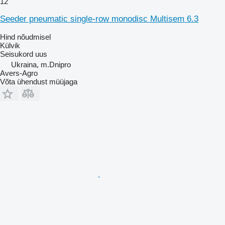
12
Seeder pneumatic single-row monodisc Multisem 6.3
Hind nõudmisel
Külvik
Seisukord
uus
Ukraina, m.Dnipro
Avers-Agro
Võta ühendust müüjaga