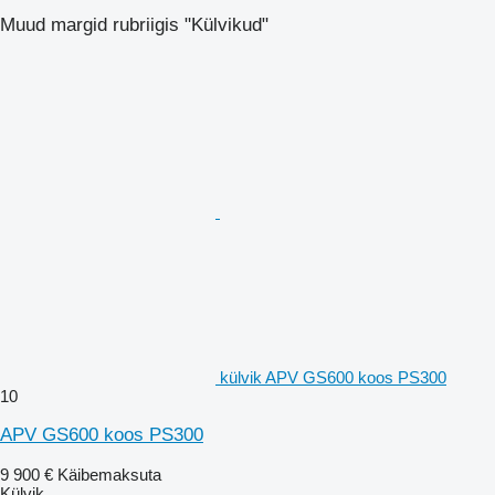
Muud margid rubriigis "Külvikud"
külvik APV GS600 koos PS300
10
APV GS600 koos PS300
9 900 €
Käibemaksuta
Külvik