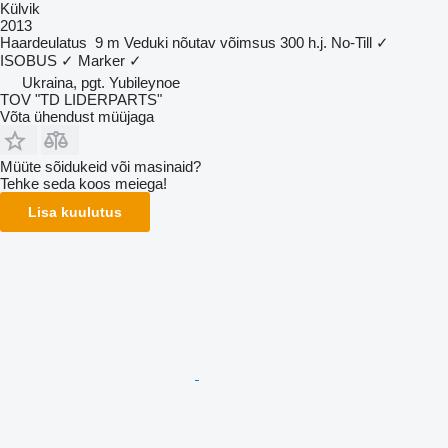
Külvik
2013
Haardeulatus
9 m
Veduki nõutav võimsus
300 h.j.
No-Till
✓
ISOBUS
✓
Marker
✓
Ukraina, pgt. Yubileynoe
TOV "TD LIDERPARTS"
Võta ühendust müüjaga
Müüte sõidukeid või masinaid?
Tehke seda koos meiega!
Lisa kuulutus