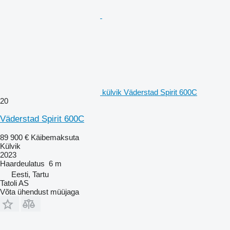
külvik Väderstad Spirit 600C
20
Väderstad Spirit 600C
89 900 €
Käibemaksuta
Külvik
2023
Haardeulatus
6 m
Eesti, Tartu
Tatoli AS
Võta ühendust müüjaga