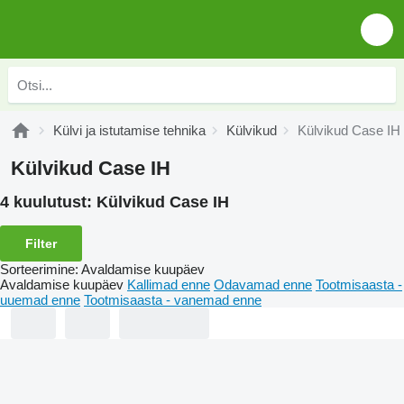
Külvi ja istutamise tehnika
Külvikud
Külvikud Case IH
Külvikud Case IH
4 kuulutust:
Külvikud Case IH
Filter
Sorteerimine
:
Avaldamise kuupäev
Avaldamise kuupäev
Kallimad enne
Odavamad enne
Tootmisaasta -
uuemad enne
Tootmisaasta - vanemad enne