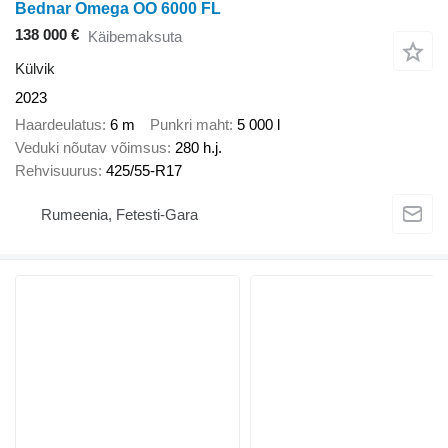
Bednar Omega OO 6000 FL
138 000 €
Käibemaksuta
Külvik
2023
Haardeulatus
6 m
Punkri maht
5 000 l
Veduki nõutav võimsus
280 h.j.
Rehvisuurus
425/55-R17
Rumeenia, Fetesti-Gara