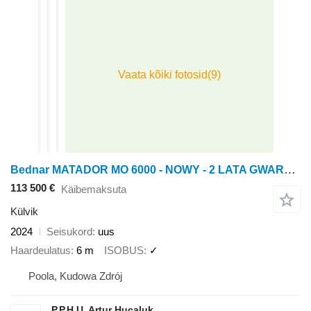
Bednar MATADOR MO 6000 - NOWY - 2 LATA GWARANCJI + BEDNAR ALFA DRILL 40
113 500 €
Käibemaksuta
Külvik
2024
Seisukord
uus
Haardeulatus
6 m
ISOBUS
✓
Poola, Kudowa Zdrój
P.P.H.U. Artur Hucaluk