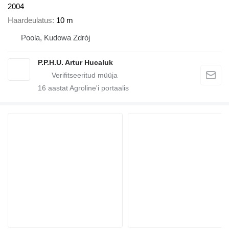
2004
Haardeulatus
10 m
Poola, Kudowa Zdrój
P.P.H.U. Artur Hucaluk
16
aastat Agroline'i portaalis