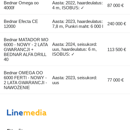
Bednar Omega oo
Aasta: 2022, haardeulatus:
87 000 €
4000f
4 m, ISOBUS: ✓
Bednar Efecta CE
Aasta: 2023, haardeulatus:
240 000 €
12000
7,8 m, Punkri maht: 6 000 l
Bednar MATADOR MO
Aasta: 2024, seisukord:
6000 - NOWY - 2 LATA
uus, haardeulatus: 6 m,
GWARANCJI +
113 500 €
ISOBUS: ✓
BEDNAR ALFA DRILL
40
Bednar OMEGA OO
6000 FERTI - NOWY -
Aasta: 2023, seisukord:
77 000 €
2 LATA GWARANCJI -
uus
NAWOŻENIE