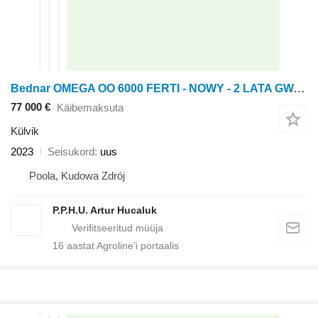
Bednar OMEGA OO 6000 FERTI - NOWY - 2 LATA GWARANCJI - NAWOŻENIE
77 000 €
Käibemaksuta
Külvik
2023
Seisukord
uus
Poola, Kudowa Zdrój
P.P.H.U. Artur Hucaluk
16
aastat Agroline'i portaalis