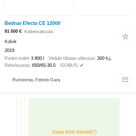
Bednar Efecta CE 12000
91 500 €
Käibemaksuta
Külvik
2019
Punkri maht
3 800 l
Veduki nõutav võimsus
300 h.j.
Rehvisuurus
650/65-30.5
ISOBUS
✓
Rumeenia, Fetesti-Gara