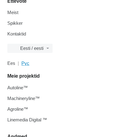
Ettevõte
Meist
Spikker
Kontaktid
Eesti / eesti
Ees
Рус
Meie projektid
Autoline™
Machineryline™
Agroline™
Linemedia Digital ™
Andmed