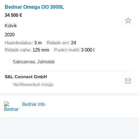
Bednar Omega OO 3000L
34 500 €
Külvik
2020
Haardeulatus
3 m
Ridade arv
24
Ridade vahe
125 mm
Punkri maht
3 000 l
Saksamaa, Jahnatal
S&L Connect GmbH
Bednar info