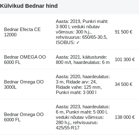
Külvikud Bednar hind
Aasta: 2019, Punkri maht:
3 800 l, veduki nõutav
Bednar Efecta CE
võimsus: 300 h.j.,
91 500 €
12000
rehvisuurus: 650/65-30.5,
ISOBUS: ✓
Bednar OMEGA OO
Aasta: 2021, käitustunde:
101 300 €
6000 FL
800 m/t, haardeulatus: 6 m
Aasta: 2020, haardeulatus:
Bednar Omega OO
3 m, Ridade arv: 24,
34 500 €
3000L
Ridade vahe: 125 mm,
Punkri maht: 3 000 l
Aasta: 2023, haardeulatus:
6 m, Punkri maht: 5 000 l,
Bednar Omega OO
veduki nõutav võimsus:
138 000 €
6000 FL
280 h.j., rehvisuurus:
425/55-R17