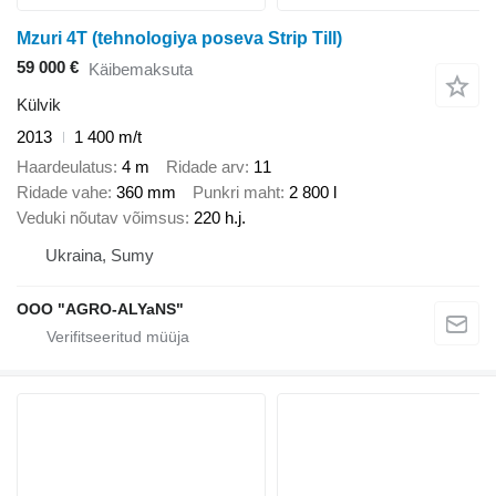
Mzuri 4T (tehnologiya poseva Strip Till)
59 000 €
Käibemaksuta
Külvik
2013
1 400 m/t
Haardeulatus
4 m
Ridade arv
11
Ridade vahe
360 mm
Punkri maht
2 800 l
Veduki nõutav võimsus
220 h.j.
Ukraina, Sumy
OOO "AGRO-ALYaNS"