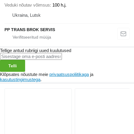
Veduki nõutav võimsus
100 h.j.
Ukraina, Lutsk
PP TRANS BROK SERVIS
Tellige antud rubriigi uued kuulutused
Telli
Klõpsates nõustute meie
privaatsuspoliitikaga
ja
kasutustingimustega
.