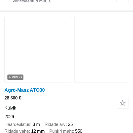
VIDEO
Agro-Masz ATO30
28 500 €
Külvik
2026
Haardeulatus
3 m
Ridade arv
25
Ridade vahe
12 mm
Punkri maht
550 l