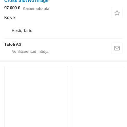
Cross Slot NoTillage
97 000 €
Käibemaksuta
Külvik
Eesti, Tartu
Tatoli AS