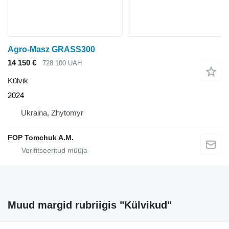
Agro-Masz GRASS300
14 150 €
728 100 UAH
Külvik
2024
Ukraina, Zhytomyr
FOP Tomchuk A.M.
Muud margid rubriigis "Külvikud"