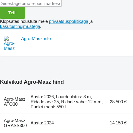
Telli
Klõpsates nõustute meie
privaatsuspoliitikaga
ja
kasutustingimustega
.
Agro-Masz info
Külvikud Agro-Masz hind
Aasta: 2026, haardeulatus: 3 m,
Agro-Masz
Ridade arv: 25, Ridade vahe: 12 mm,
28 500 €
ATO30
Punkri maht: 550 l
Agro-Masz
Aasta: 2024
14 150 €
GRASS300