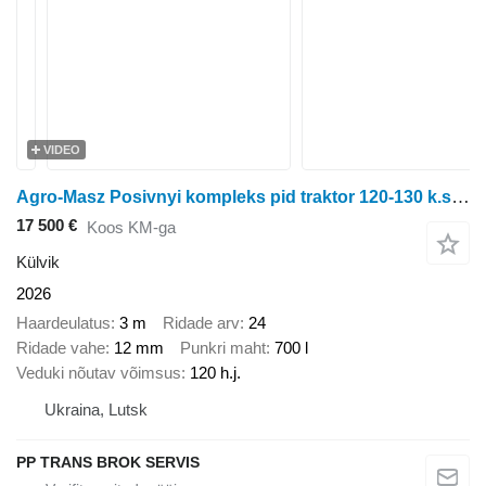
VIDEO
Agro-Masz Posivnyi kompleks pid traktor 120-130 k.s. SN300
17 500 €
Koos KM-ga
Külvik
2026
Haardeulatus
3 m
Ridade arv
24
Ridade vahe
12 mm
Punkri maht
700 l
Veduki nõutav võimsus
120 h.j.
Ukraina, Lutsk
PP TRANS BROK SERVIS