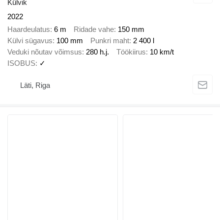
Külvik
2022
Haardeulatus
6 m
Ridade vahe
150 mm
Külvi sügavus
100 mm
Punkri maht
2 400 l
Veduki nõutav võimsus
280 h.j.
Töökiirus
10 km/t
ISOBUS
✓
Läti, Riga