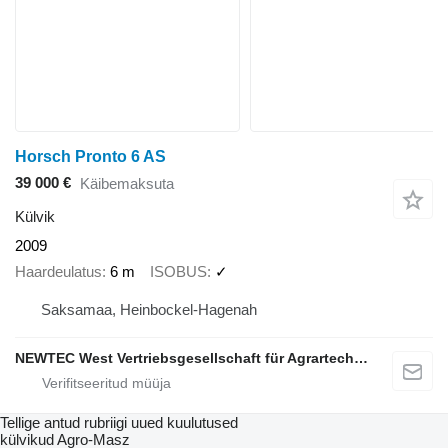
Horsch Pronto 6 AS
39 000 €
Käibemaksuta
Külvik
2009
Haardeulatus
6 m
ISOBUS
✓
Saksamaa, Heinbockel-Hagenah
NEWTEC West Vertriebsgesellschaft für Agrartechnik mbH
Tellige antud rubriigi uued kuulutused
külvikud
Agro-Masz