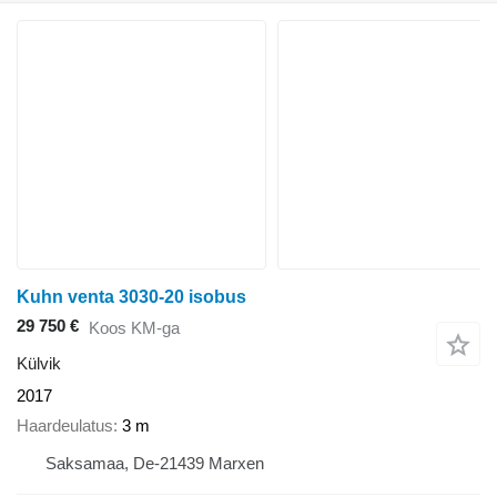
Kuhn venta 3030-20 isobus
29 750 €
Koos KM-ga
Külvik
2017
Haardeulatus
3 m
Saksamaa, De-21439 Marxen