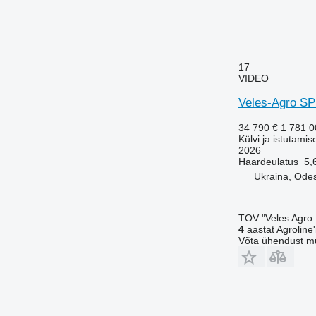
17
VIDEO
Veles-Agro S
34 790 €
1 781 
Külvi ja istutamis
2026
Haardeulatus
5,
Ukraina, Ode
TOV "Veles Agro
4
aastat Agroline'i
Võta ühendust m