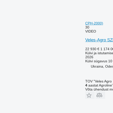
CPH-2000)
30
VIDEO
Veles-Agro SZ
22 930 €
1 174 
Külvi ja istutamis
2026
Külvi sügavus
10
Ukraina, Ode
TOV "Veles Agro
4
aastat Agroline'i
Võta ühendust m