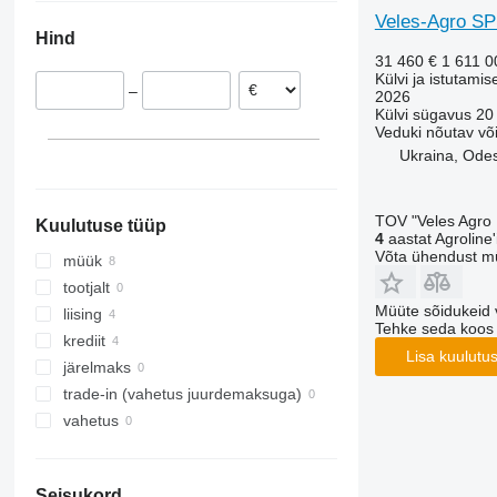
Veles-Agro SP
Hind
31 460 €
1 611 
Külvi ja istutamis
–
2026
Külvi sügavus
20
Veduki nõutav v
Ukraina, Ode
TOV "Veles Agro
Kuulutuse tüüp
4
aastat Agroline'i
Võta ühendust m
müük
tootjalt
Müüte sõidukeid 
liising
Tehke seda koos
krediit
Lisa kuulutu
järelmaks
trade-in (vahetus juurdemaksuga)
vahetus
Seisukord