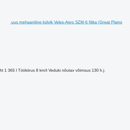
uus mehaaniline külvik Veles-Agro SZM-6 Nika (Great Plains
ht
1 365 l
Töökiirus
8 km/t
Veduki nõutav võimsus
130 h.j.