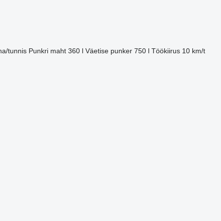
ha/tunnis
Punkri maht
360 l
Väetise punker
750 l
Töökiirus
10 km/t