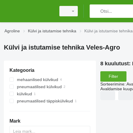
Agroline
Külvi ja istutamise tehnika
Külvi ja istutamise tehnik
Külvi ja istutamise tehnika Veles-Agro
8 kuulutust:
Kategooria
Filter
mehaanilised külvikud
Sorteerimine
:
Ava
pneumaatilised külvikud
Avaldamise kuup
külvikud
pneumaatilised täppiskülvikud
Mark