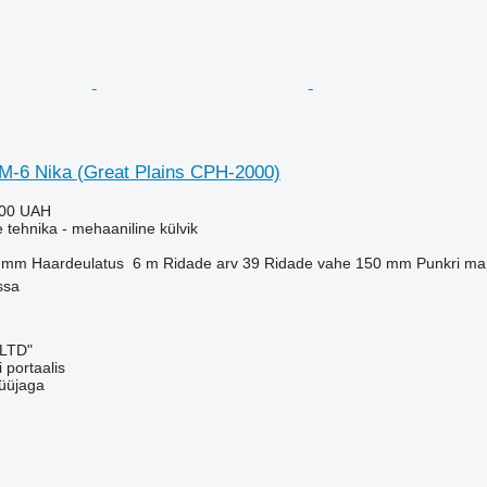
M-6 Nika (Great Plains CPH-2000)
000 UAH
e tehnika - mehaaniline külvik
 mm
Haardeulatus
6 m
Ridade arv
39
Ridade vahe
150 mm
Punkri ma
ssa
 LTD"
 portaalis
üüjaga