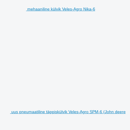
mehaaniline külvik Veles-Agro Nika-6
uus pneumaatiline täppiskülvik Veles-Agro SPM-6 (John deere