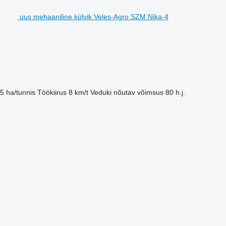
uus mehaaniline külvik Veles-Agro SZM Nika-4
,5 ha/tunnis
Töökiirus
8 km/t
Veduki nõutav võimsus
80 h.j.