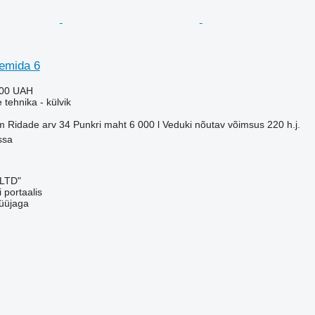
temida 6
000 UAH
e tehnika - külvik
m
Ridade arv
34
Punkri maht
6 000 l
Veduki nõutav võimsus
220 h.j.
ssa
 LTD"
 portaalis
üüjaga