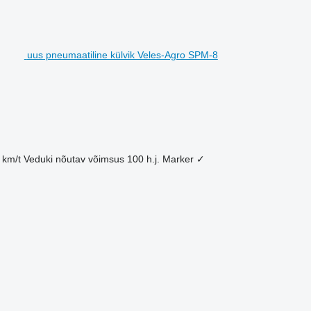
uus pneumaatiline külvik Veles-Agro SPM-8
 km/t
Veduki nõutav võimsus
100 h.j.
Marker
✓