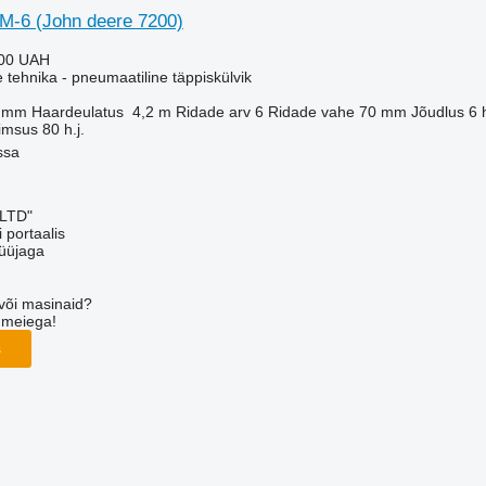
M-6 (John deere 7200)
000 UAH
e tehnika - pneumaatiline täppiskülvik
 mm
Haardeulatus
4,2 m
Ridade arv
6
Ridade vahe
70 mm
Jõudlus
6 
õimsus
80 h.j.
ssa
 LTD"
 portaalis
üüjaga
või masinaid?
 meiega!
s