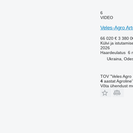
6
VIDEO
Veles-Agro Ar
66 020 €
3 380 
Külvi ja istutamis
2026
Haardeulatus
6 
Ukraina, Ode
TOV "Veles Agro
4
aastat Agroline'i
Võta ühendust m