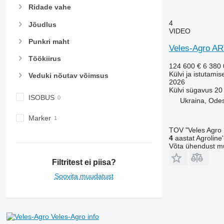
Ridade vahe
4
Jõudlus
VIDEO
Punkri maht
Veles-Agro A
Töökiirus
124 600 €
6 380
Külvi ja istutamis
Veduki nõutav võimsus
2026
Külvi sügavus
20
ISOBUS
Ukraina, Ode
Marker
TOV "Veles Agro
4
aastat Agroline'i
Võta ühendust m
Filtritest ei piisa?
Soovita muudatust
Veles-Agro info