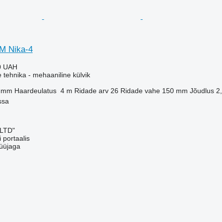
M Nika-4
0 UAH
e tehnika - mehaaniline külvik
 mm
Haardeulatus
4 m
Ridade arv
26
Ridade vahe
150 mm
Jõudlus
2
ssa
 LTD"
 portaalis
üüjaga