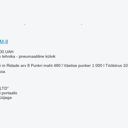
PM-8
000 UAH
e tehnika - pneumaatiline külvik
6 m
Ridade arv
8
Punkri maht
480 l
Väetise punker
1 000 l
Töökiirus
10
ssa
 LTD"
 portaalis
üüjaga