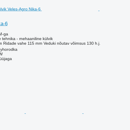
ka-6
M-ga
e tehnika - mehaaniline külvik
m
Ridade vahe
115 mm
Veduki nõutav võimsus
130 h.j.
nyhorodka
W
üüjaga