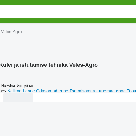
a Veles-Agro
Külvi ja istutamise tehnika Veles-Agro
ldamise kuupäev
äev
Kallimad enne
Odavamad enne
Tootmisaasta - uuemad enne
Toot