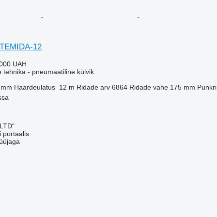
RTEMIDA-12
 000 UAH
e tehnika - pneumaatiline külvik
 mm
Haardeulatus
12 m
Ridade arv
6864
Ridade vahe
175 mm
Punkr
ssa
 LTD"
 portaalis
üüjaga