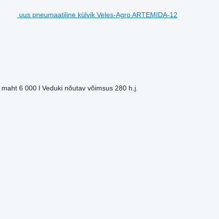
uus pneumaatiline külvik Veles-Agro ARTEMIDA-12
i maht
6 000 l
Veduki nõutav võimsus
280 h.j.