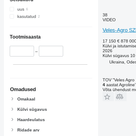
uus
38
kasutatud
VIDEO
Veles-Agro SZ
Tootmisaasta
17 150 €
878 00
Külvi ja istutamis
2026
–
Külvi sügavus
10
Ukraina, Ode
TOV "Veles Agro
4
aastat Agroline'i
Omadused
Võta ühendust m
Omakaal
Külvi sügavus
Haardeulatus
Ridade arv