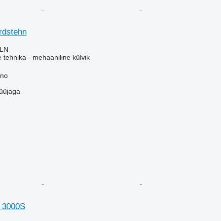
rdstehn
PLN
e tehnika - mehaaniline külvik
bno
üüjaga
 3000S