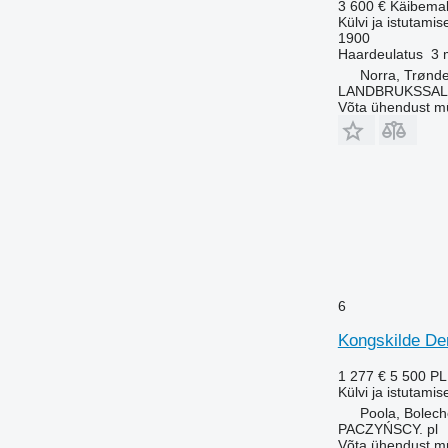
3 600 €
Käibema
Külvi ja istutamis
1900
Haardeulatus
3 
Norra, Trønd
LANDBRUKSSAL
Võta ühendust m
6
Kongskilde De
1 277 €
5 500 P
Külvi ja istutamis
Poola, Bolec
PACZYŃSCY. pl
Võta ühendust m