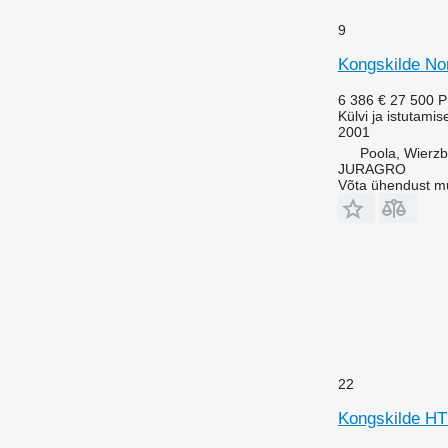
9
Kongskilde No
6 386 €
27 500 
Külvi ja istutamis
2001
Poola, Wierz
JURAGRO
Võta ühendust m
22
Kongskilde HT