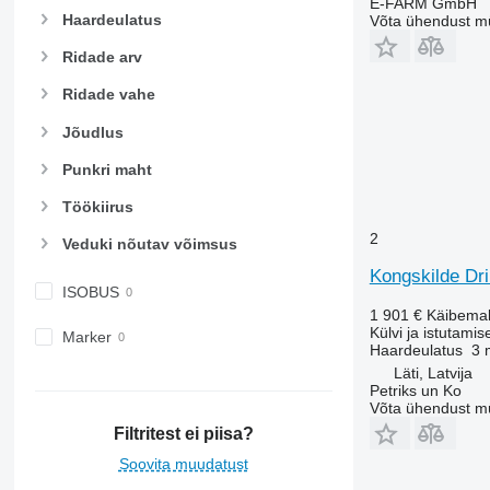
E-FARM GmbH
Haardeulatus
Võta ühendust m
Ridade arv
Ridade vahe
Jõudlus
Punkri maht
Töökiirus
2
Veduki nõutav võimsus
Kongskilde Dri
ISOBUS
1 901 €
Käibema
Külvi ja istutamis
Marker
Haardeulatus
3 
Läti, Latvija
Petriks un Ko
Võta ühendust m
Filtritest ei piisa?
Soovita muudatust