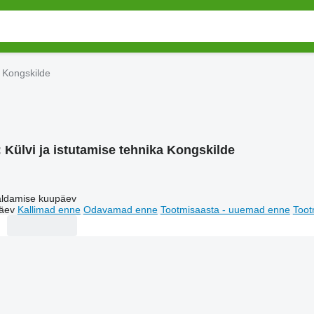
a Kongskilde
:
Külvi ja istutamise tehnika Kongskilde
ldamise kuupäev
äev
Kallimad enne
Odavamad enne
Tootmisaasta - uuemad enne
Toot