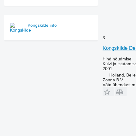
Kongskilde info
3
Kongskilde D
Hind nõudmisel
Külvi ja istutamis
2001
Holland, Beil
Zonna B.V.
Võta ühendust m