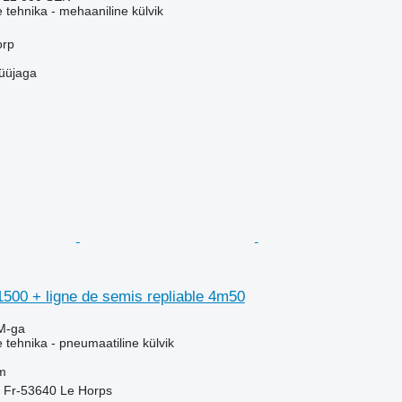
e tehnika - mehaaniline külvik
orp
üüjaga
500 + ligne de semis repliable 4m50
M-ga
e tehnika - pneumaatiline külvik
m
 Fr-53640 Le Horps