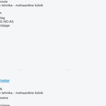
ksuta
e tehnika - mehaaniline külvik
m
elag
G.NO AS
üüjaga
meter
LN
e tehnika - mehaaniline külvik
howice
üüjaga