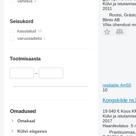
vahetus
Külvi ja istutamis
2011
Rootsi, Gräst
Blinto AB
Seisukord
Võta ühendust m
kasutatud
varuosadeks
Tootmisaasta
–
repliable 4m50
10
Kongskilde ns1
Omadused
19 040 €
Koos K
Külvi ja istutamis
Omakaal
2017
Haardeulatus
5 
Külvi sügavus
Prantsusmaa,