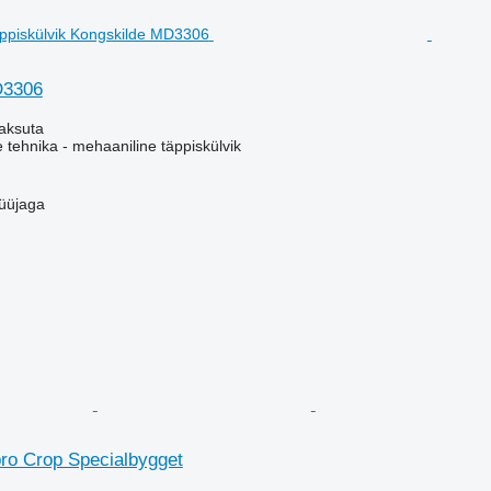
D3306
aksuta
e tehnika - mehaaniline täppiskülvik
üüjaga
bro Crop Specialbygget