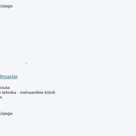
üüjaga
llmaster
ksuta
e tehnika - mehaaniline külvik
m
üüjaga