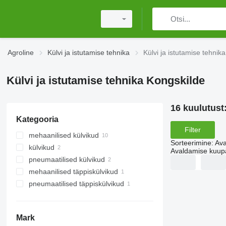
Agroline
Külvi ja istutamise tehnika
Külvi ja istutamise tehnik
Külvi ja istutamise tehnika Kongskilde
16 kuulutust
Kategooria
Filter
mehaanilised külvikud
Sorteerimine
:
Ava
külvikud
Avaldamise kuup
pneumaatilised külvikud
mehaanilised täppiskülvikud
pneumaatilised täppiskülvikud
Mark