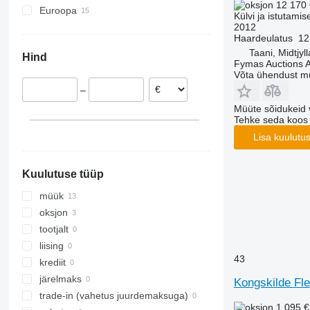
12 170
Euroopa
Külvi ja istutamis
2012
Norra
Haardeulatus
12
Poola
Taani, Midtjyl
Hind
Saksamaa
Fymas Auctions A
Võta ühendust m
Rootsi
–
Prantsusmaa
Müüte sõidukeid 
Holland
Tehke seda koos
Läti
Lisa kuulutu
Taani
kuva kõik
Kuulutuse tüüp
müük
oksjon
tootjalt
liising
43
krediit
järelmaks
Kongskilde Flex
trade-in (vahetus juurdemaksuga)
1 095 