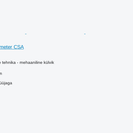
emeter CSA
e tehnika - mehaaniline külvik
en
üüjaga