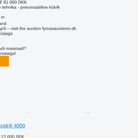
 €
91 000 DKK
e tehnika - pneumaatiline külvik
 m
land
pS – visit the auction fymasauctions.dk
üüjaga
või masinaid?
 meiega!
s
idrill 4000
€
12 000 SEK