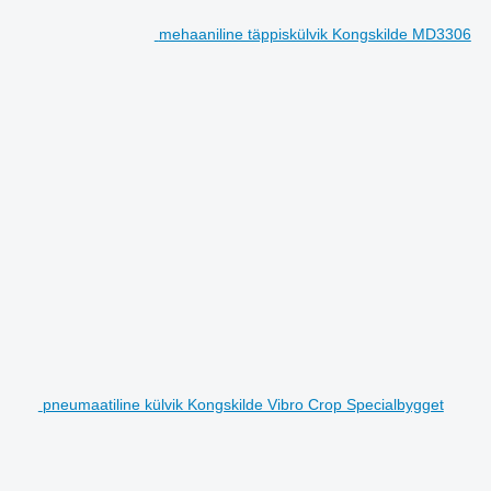
mehaaniline täppiskülvik Kongskilde MD3306
pneumaatiline külvik Kongskilde Vibro Crop Specialbygget