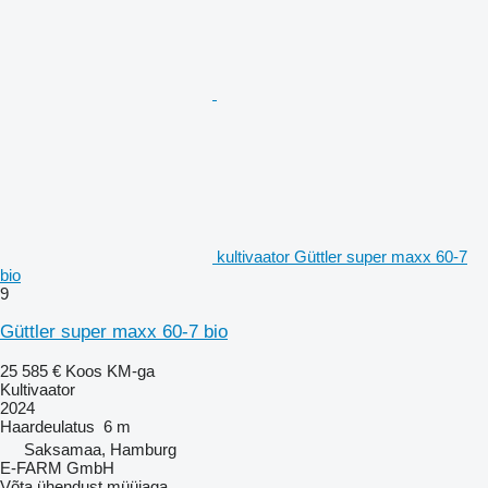
kultivaator Güttler super maxx 60-7
bio
9
Güttler super maxx 60-7 bio
25 585 €
Koos KM-ga
Kultivaator
2024
Haardeulatus
6 m
Saksamaa, Hamburg
E-FARM GmbH
Võta ühendust müüjaga