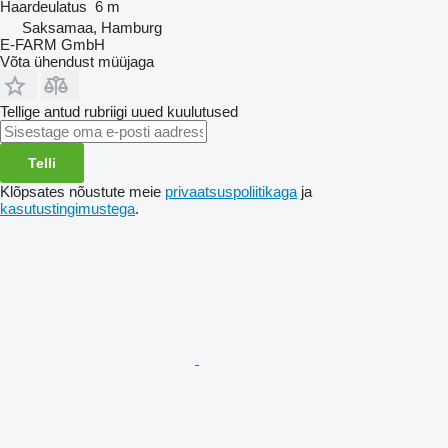
Haardeulatus
6 m
Saksamaa, Hamburg
E-FARM GmbH
Võta ühendust müüjaga
Tellige antud rubriigi uued kuulutused
Telli
Klõpsates nõustute meie
privaatsuspoliitikaga
ja
kasutustingimustega
.