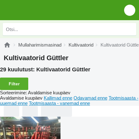
Mullaharimismasinad
Kultivaatorid
Kultivaatorid Güttle
Kultivaatorid Güttler
29 kuulutust:
Kultivaatorid Güttler
Filter
Sorteerimine
:
Avaldamise kuupäev
Avaldamise kuupäev
Kallimad enne
Odavamad enne
Tootmisaasta -
uuemad enne
Tootmisaasta - vanemad enne