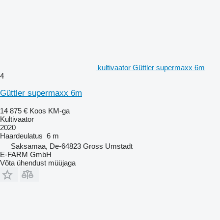
kultivaator Güttler supermaxx 6m
4
Güttler supermaxx 6m
14 875 €
Koos KM-ga
Kultivaator
2020
Haardeulatus
6 m
Saksamaa, De-64823 Gross Umstadt
E-FARM GmbH
Võta ühendust müüjaga