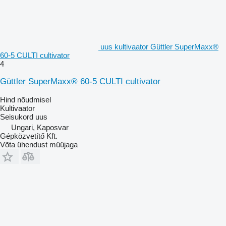
uus kultivaator Güttler SuperMaxx®
60-5 CULTI cultivator
4
Güttler SuperMaxx® 60-5 CULTI cultivator
Hind nõudmisel
Kultivaator
Seisukord
uus
Ungari, Kaposvar
Gépközvetítő Kft.
Võta ühendust müüjaga