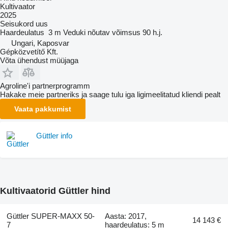
Kultivaator
2025
Seisukord
uus
Haardeulatus
3 m
Veduki nõutav võimsus
90 h.j.
Ungari, Kaposvar
Gépközvetítő Kft.
Võta ühendust müüjaga
Agroline'i partnerprogramm
Hakake meie partneriks ja saage tulu iga ligimeelitatud kliendi pealt
Vaata pakkumist
Güttler info
Kultivaatorid Güttler hind
Güttler SUPER-MAXX 50-
Aasta: 2017,
14 143 €
7
haardeulatus: 5 m