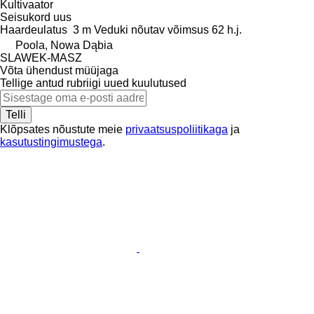
Kultivaator
Seisukord
uus
Haardeulatus
3 m
Veduki nõutav võimsus
62 h.j.
Poola, Nowa Dąbia
SLAWEK-MASZ
Võta ühendust müüjaga
Tellige antud rubriigi uued kuulutused
Telli
Klõpsates nõustute meie
privaatsuspoliitikaga
ja
kasutustingimustega
.