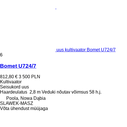
uus kultivaator Bomet U724/7
6
Bomet U724/7
812,80 €
3 500 PLN
Kultivaator
Seisukord
uus
Haardeulatus
2,8 m
Veduki nõutav võimsus
58 h.j.
Poola, Nowa Dąbia
SLAWEK-MASZ
Võta ühendust müüjaga