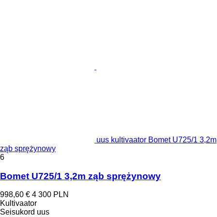
uus kultivaator Bomet U725/1 3,2m
ząb sprężynowy
6
Bomet U725/1 3,2m ząb sprężynowy
998,60 €
4 300 PLN
Kultivaator
Seisukord
uus