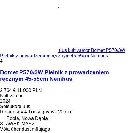
uus kultivaator Bomet P570/3W
Pielnik z prowadzeniem ręcznym 45-55cm Nembus
4
Bomet P570/3W Pielnik z prowadzeniem
ręcznym 45-55cm Nembus
2 764 €
11 900 PLN
Kultivaator
2024
Seisukord
uus
Ridade arv
4
Töösügavus
120 mm
Poola, Nowa Dąbia
SLAWEK-MASZ
Võta ühendust müüjaga