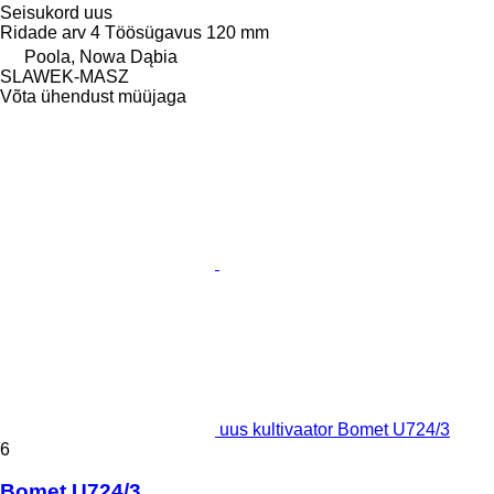
Seisukord
uus
Ridade arv
4
Töösügavus
120 mm
Poola, Nowa Dąbia
SLAWEK-MASZ
Võta ühendust müüjaga
uus kultivaator Bomet U724/3
6
Bomet U724/3