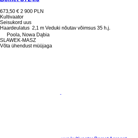
673,50 €
2 900 PLN
Kultivaator
Seisukord
uus
Haardeulatus
2,1 m
Veduki nõutav võimsus
35 h.j.
Poola, Nowa Dąbia
SLAWEK-MASZ
Võta ühendust müüjaga