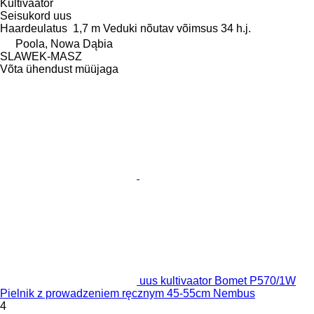
Kultivaator
Seisukord
uus
Haardeulatus
1,7 m
Veduki nõutav võimsus
34 h.j.
Poola, Nowa Dąbia
SLAWEK-MASZ
Võta ühendust müüjaga
uus kultivaator Bomet P570/1W
Pielnik z prowadzeniem ręcznym 45-55cm Nembus
4