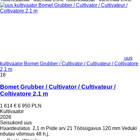
uus
kultivaator Bomet Grubber / Cultivator / Cultivateur / Coltivatore
2,1 m
18
Bomet Grubber / Cultivator / Cultivateur /
Coltivatore 2,1 m
1 614 €
6 950 PLN
Kultivaator
2026
Seisukord
uus
Haardeulatus
2,1 m
Piide arv
21
Töösügavus
120 mm
Veduki
nõutav võimsus
48 h.j.