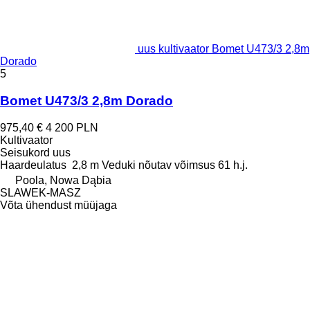
uus kultivaator Bomet U473/3 2,8m
Dorado
5
Bomet U473/3 2,8m Dorado
975,40 €
4 200 PLN
Kultivaator
Seisukord
uus
Haardeulatus
2,8 m
Veduki nõutav võimsus
61 h.j.
Poola, Nowa Dąbia
SLAWEK-MASZ
Võta ühendust müüjaga