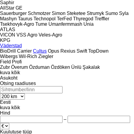
Saphir
AllStar
GE
Sauerburger
Schmotzer
Simon
Steketee
Strumyk
Sumo
Syla
Mashyn
Taurus
Technopol
TerFed
Thyregod
Treffler
Tsekhovyk-Agro
Tume
Umanfermmash
Unia
ATLAS
VICON
VSS Agro
Veles-Agro
KPG
Väderstad
BioDrill
Carrier
Cultus
Opus
Rexius
Swift
TopDown
Wibergs
Wil-Rich
Ziegler
Field Profi
Zubr
Överum
Özduman
Özdöken
Ünlü
Şakalak
kuva kõik
Asukoht
Otsing raadiuses
Eesti
kuva kõik
Hind
–
Kuulutuse tüüp