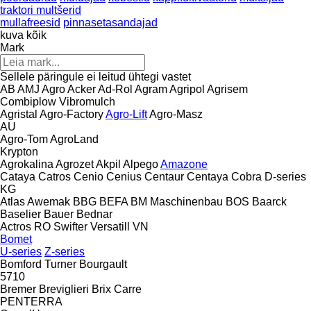
traktori multšerid
mullafreesid
pinnasetasandajad
kuva kõik
Mark
Sellele päringule ei leitud ühtegi vastet
AB
AMJ Agro
Acker
Ad-Rol
Agram
Agripol
Agrisem
Combiplow
Vibromulch
Agristal
Agro-Factory
Agro-Lift
Agro-Masz
AU
Agro-Tom
AgroLand
Krypton
Agrokalina
Agrozet
Akpil
Alpego
Amazone
Cataya
Catros
Cenio
Cenius
Centaur
Centaya
Cobra
D-series
KG
Atlas
Awemak
BBG
BEFA
BM Maschinenbau
BOS
Baarck
Baselier
Bauer
Bednar
Actros RO
Swifter
Versatill VN
Bomet
U-series
Z-series
Bomford Turner
Bourgault
5710
Bremer
Breviglieri
Brix
Carre
PENTERRA