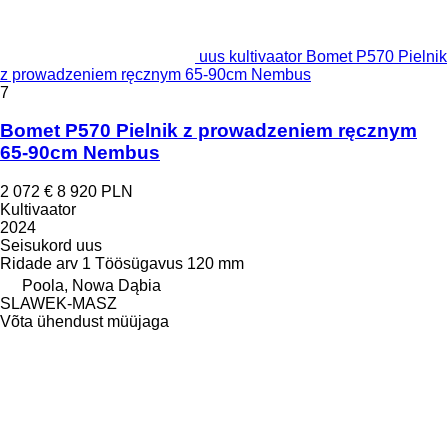
uus kultivaator Bomet P570 Pielnik
z prowadzeniem ręcznym 65-90cm Nembus
7
Bomet P570 Pielnik z prowadzeniem ręcznym
65-90cm Nembus
2 072 €
8 920 PLN
Kultivaator
2024
Seisukord
uus
Ridade arv
1
Töösügavus
120 mm
Poola, Nowa Dąbia
SLAWEK-MASZ
Võta ühendust müüjaga