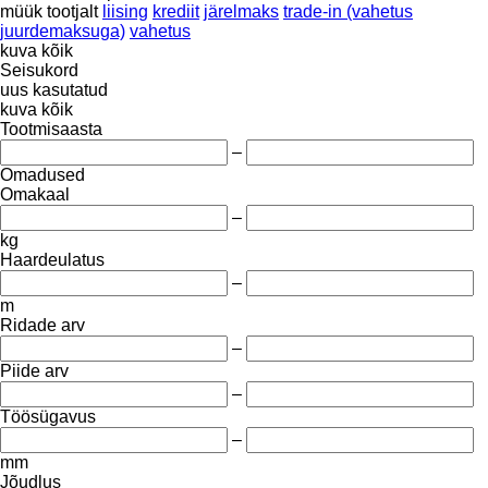
müük
tootjalt
liising
krediit
järelmaks
trade-in (vahetus
juurdemaksuga)
vahetus
kuva kõik
Seisukord
uus
kasutatud
kuva kõik
Tootmisaasta
–
Omadused
Omakaal
–
kg
Haardeulatus
–
m
Ridade arv
–
Piide arv
–
Töösügavus
–
mm
Jõudlus