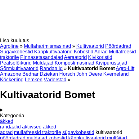
Lisa kuulutus
Agroline
»
Mullaharimismasinad
»
Kultivaatorid
Pöördadrad
Sügavkobestid
Käppkultivaatorid
Kobestid
Adrad
Mullafreesid
traktorile
Pinnasetasandajad
Aeraatorid
Kivikoristid
Pealselõikurid
Muldajad
Kompostimasinad
Kivipurustajad
Sõrmkultivaatorid
Randaalid
»
Kultivaatorid Bomet
Agro-Lift
Amazone
Bednar
Dziekan
Horsch
John Deere
Kverneland
Köckerling
Lemken
Väderstad
»
Kultivaatorid Bomet
Kategooria
äkked
randaalid
aktiivsed äkked
adrad
mullafreesid traktorile
sügavkobestid
kultivaatorid
pöördadrad
muldajad
kobestid
käppkultivaatorid
multšijad