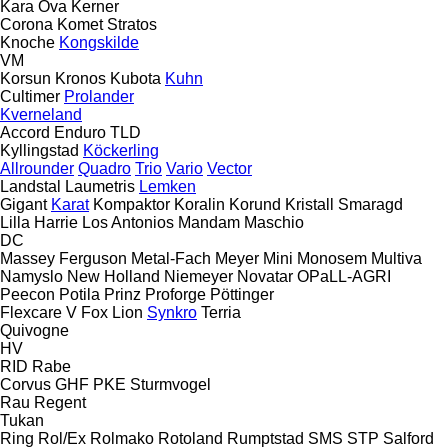
Kara Ova
Kerner
Corona
Komet
Stratos
Knoche
Kongskilde
VM
Korsun
Kronos
Kubota
Kuhn
Cultimer
Prolander
Kverneland
Accord
Enduro
TLD
Kyllingstad
Köckerling
Allrounder
Quadro
Trio
Vario
Vector
Landstal
Laumetris
Lemken
Gigant
Karat
Kompaktor
Koralin
Korund
Kristall
Smaragd
Lilla Harrie
Los Antonios
Mandam
Maschio
DC
Massey Ferguson
Metal-Fach
Meyer
Mini
Monosem
Multiva
Namyslo
New Holland
Niemeyer
Novatar
OPaLL-AGRI
Peecon
Potila
Prinz
Proforge
Pöttinger
Flexcare V
Fox
Lion
Synkro
Terria
Quivogne
HV
RID
Rabe
Corvus
GHF
PKE
Sturmvogel
Rau
Regent
Tukan
Ring
Rol/Ex
Rolmako
Rotoland
Rumptstad
SMS
STP
Salford