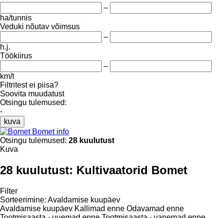
–
ha/tunnis
Veduki nõutav võimsus
–
h.j.
Töökiirus
–
km/t
Filtritest ei piisa?
Soovita muudatust
Otsingu tulemused:
-
kuva
Bomet info
Otsingu tulemused:
28 kuulutust
Kuva
28 kuulutust:
Kultivaatorid Bomet
Filter
Sorteerimine
:
Avaldamise kuupäev
Avaldamise kuupäev
Kallimad enne
Odavamad enne
Tootmisaasta - uuemad enne
Tootmisaasta - vanemad enne