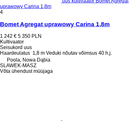
uus kultivaator Bomet Agregat
uprawowy Carina 1,8m
4
Bomet Agregat uprawowy Carina 1,8m
1 242 €
5 350 PLN
Kultivaator
Seisukord
uus
Haardeulatus
1,8 m
Veduki nõutav võimsus
40 h.j.
Poola, Nowa Dąbia
SLAWEK-MASZ
Võta ühendust müüjaga