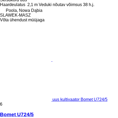
Haardeulatus
2,1 m
Veduki nõutav võimsus
38 h.j.
Poola, Nowa Dąbia
SLAWEK-MASZ
Võta ühendust müüjaga
uus kultivaator Bomet U724/5
6
Bomet U724/5