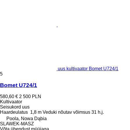
uus kultivaator Bomet U724/1
5
Bomet U724/1
580,60 €
2 500 PLN
Kultivaator
Seisukord
uus
Haardeulatus
1,8 m
Veduki nõutav võimsus
31 h.j.
Poola, Nowa Dąbia
SLAWEK-MASZ
Võta ühendust müüjaga