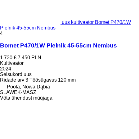
uus kultivaator Bomet P470/1W
Pielnik 45-55cm Nembus
4
Bomet P470/1W Pielnik 45-55cm Nembus
1 730 €
7 450 PLN
Kultivaator
2024
Seisukord
uus
Ridade arv
3
Töösügavus
120 mm
Poola, Nowa Dąbia
SLAWEK-MASZ
Võta ühendust müüjaga