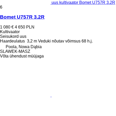
uus kultivaator Bomet U757R 3.2R
6
Bomet U757R 3.2R
1 080 €
4 650 PLN
Kultivaator
Seisukord
uus
Haardeulatus
3,2 m
Veduki nõutav võimsus
68 h.j.
Poola, Nowa Dąbia
SLAWEK-MASZ
Võta ühendust müüjaga