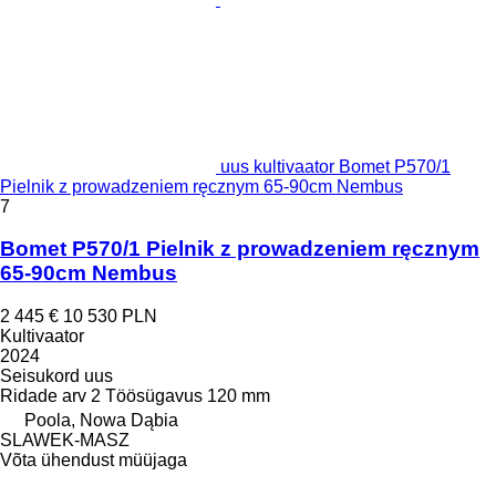
uus kultivaator Bomet P570/1
Pielnik z prowadzeniem ręcznym 65-90cm Nembus
7
Bomet P570/1 Pielnik z prowadzeniem ręcznym
65-90cm Nembus
2 445 €
10 530 PLN
Kultivaator
2024
Seisukord
uus
Ridade arv
2
Töösügavus
120 mm
Poola, Nowa Dąbia
SLAWEK-MASZ
Võta ühendust müüjaga