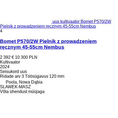
uus kultivaator Bomet P570/2W
Pielnik z prowadzeniem ręcznym 45-55cm Nembus
4
Bomet P570/2W Pielnik z prowadzeniem
ręcznym 45-55cm Nembus
2 392 €
10 300 PLN
Kultivaator
2024
Seisukord
uus
Ridade arv
3
Töösügavus
120 mm
Poola, Nowa Dąbia
SLAWEK-MASZ
Võta ühendust müüjaga