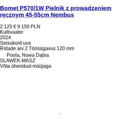
Bomet P570/1W Pielnik z prowadzeniem
ręcznym 45-55cm Nembus
2 125 €
9 150 PLN
Kultivaator
2024
Seisukord
uus
Ridade arv
2
Töösügavus
120 mm
Poola, Nowa Dąbia
SLAWEK-MASZ
Võta ühendust müüjaga