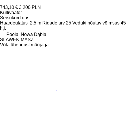
743,10 €
3 200 PLN
Kultivaator
Seisukord
uus
Haardeulatus
2,5 m
Ridade arv
25
Veduki nõutav võimsus
45
h.j.
Poola, Nowa Dąbia
SLAWEK-MASZ
Võta ühendust müüjaga