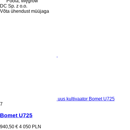
Poola, Węgrów
DC Sp. z o.o.
Võta ühendust müüjaga
uus kultivaator Bomet U725
7
Bomet U725
940,50 €
4 050 PLN