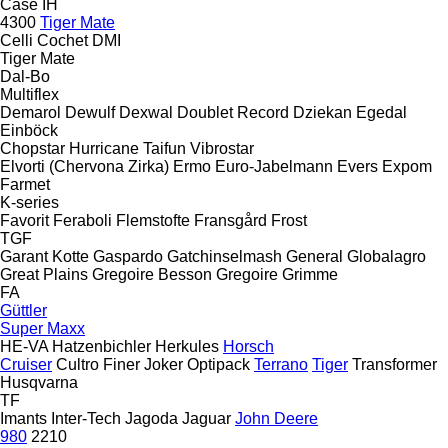
Case IH
4300
Tiger Mate
Celli
Cochet
DMI
Tiger Mate
Dal-Bo
Multiflex
Demarol
Dewulf
Dexwal
Doublet Record
Dziekan
Egedal
Einböck
Chopstar
Hurricane
Taifun
Vibrostar
Elvorti (Chervona Zirka)
Ermo
Euro-Jabelmann
Evers
Expom
Farmet
K-series
Favorit
Feraboli
Flemstofte
Fransgård
Frost
TGF
Garant Kotte
Gaspardo
Gatchinselmash
General
Globalagro
Great Plains
Gregoire Besson
Gregoire
Grimme
FA
Güttler
Super Maxx
HE-VA
Hatzenbichler
Herkules
Horsch
Cruiser
Cultro
Finer
Joker
Optipack
Terrano
Tiger
Transformer
Husqvarna
TF
Imants
Inter-Tech
Jagoda
Jaguar
John Deere
980
2210