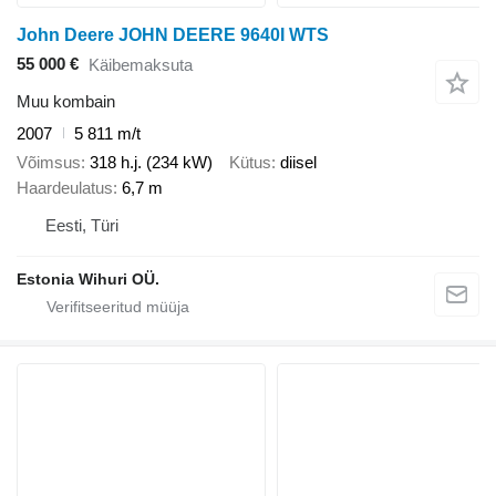
John Deere JOHN DEERE 9640I WTS
55 000 €
Käibemaksuta
Muu kombain
2007
5 811 m/t
Võimsus
318 h.j. (234 kW)
Kütus
diisel
Haardeulatus
6,7 m
Eesti, Türi
Estonia Wihuri OÜ.