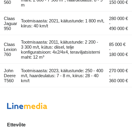
560
150 000 €
m
Claas
280 000 €
Tootmisaasta: 2021, käitustunde: 1 800 m/t,
Jaguar
-
kiirus: 40 km/t
950
490 000 €
Tootmisaasta: 2011, käitustunde: 2 200 -
Claas
85 000 €
3 300 m/t, kütus: diisel, telje
Lexion
-
konfiguratsioon: 4x2/4x4, teraviljatsisterni
760
180 000 €
maht: 12 m³
John
Tootmisaasta: 2023, käitustunde: 250 - 400
270 000 €
Deere
m/t, haardeulatus: 7 - 8 m, kiirus: 28 - 40
-
T560
km/t
360 000 €
Ettevõte