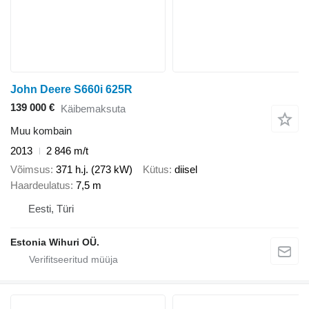
John Deere S660i 625R
139 000 €
Käibemaksuta
Muu kombain
2013
2 846 m/t
Võimsus
371 h.j. (273 kW)
Kütus
diisel
Haardeulatus
7,5 m
Eesti, Türi
Estonia Wihuri OÜ.