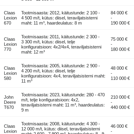
Claas
Tootmisaasta: 2012, käitustunde: 2 100 -
84 000 €
Lexion
4 500 m/t, kütus: diisel, teraviljatsisterni
-
670
maht: 11 m³, haardeulatus: 8 m
190 000 €
Tootmisaasta: 2011, käitustunde: 2 300 -
Claas
75 000 €
3 300 m/t, kütus: diisel, telje
Lexion
-
konfiguratsioon: 4x2/4x4, teraviljatsisterni
770
180 000 €
maht: 12 m³
Tootmisaasta: 2005, käitustunde: 2 900 -
Claas
48 000 €
4 200 m/t, kütus: diisel, telje
Lexion
-
konfiguratsioon: 4x4, teraviljatsisterni maht:
580
110 000 €
11 m³
Tootmisaasta: 2023, käitustunde: 280 - 470
John
210 000 €
m/t, telje konfiguratsioon: 4x2,
Deere
-
teraviljatsisterni maht: 11 m³, haardeulatus:
T670
440 000 €
9 m
Tootmisaasta: 2008, käitustunde: 4 300 -
Claas
46 000 €
12 000 m/t, kütus: diisel, teraviljatsisterni
Lexion
-
maht: 2 600 - 7 900 m³, haardeulatus: 8 - 9