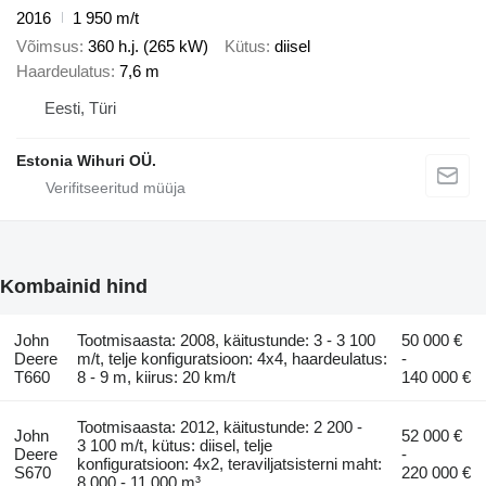
2016
1 950 m/t
Võimsus
360 h.j. (265 kW)
Kütus
diisel
Haardeulatus
7,6 m
Eesti, Türi
Estonia Wihuri OÜ.
Kombainid hind
John
Tootmisaasta: 2008, käitustunde: 3 - 3 100
50 000 €
Deere
m/t, telje konfiguratsioon: 4x4, haardeulatus:
-
T660
8 - 9 m, kiirus: 20 km/t
140 000 €
Tootmisaasta: 2012, käitustunde: 2 200 -
John
52 000 €
3 100 m/t, kütus: diisel, telje
Deere
-
konfiguratsioon: 4x2, teraviljatsisterni maht:
S670
220 000 €
8 000 - 11 000 m³