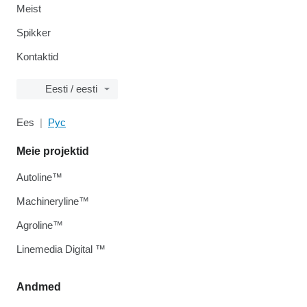
Meist
Spikker
Kontaktid
Eesti / eesti
Ees
Рус
Meie projektid
Autoline™
Machineryline™
Agroline™
Linemedia Digital ™
Andmed