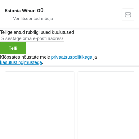
Estonia Wihuri OÜ.
Tellige antud rubriigi uued kuulutused
Telli
Klõpsates nõustute meie
privaatsuspoliitikaga
ja
kasutustingimustega
.