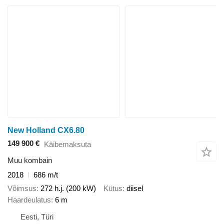
New Holland CX6.80
149 900 €
Käibemaksuta
Muu kombain
2018
686 m/t
Võimsus
272 h.j. (200 kW)
Kütus
diisel
Haardeulatus
6 m
Eesti, Türi