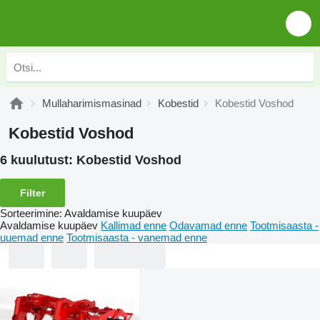
Mullaharimismasinad
Kobestid
Kobestid Voshod
Kobestid Voshod
6 kuulutust:
Kobestid Voshod
Filter
Sorteerimine
:
Avaldamise kuupäev
Avaldamise kuupäev
Kallimad enne
Odavamad enne
Tootmisaasta -
uuemad enne
Tootmisaasta - vanemad enne