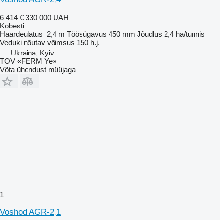
6 414 €
330 000 UAH
Kobesti
Haardeulatus
2,4 m
Töösügavus
450 mm
Jõudlus
2,4 ha/tunnis
Veduki nõutav võimsus
150 h.j.
Ukraina, Kyiv
TOV «FERM Ye»
Võta ühendust müüjaga
1
Voshod AGR-2,1