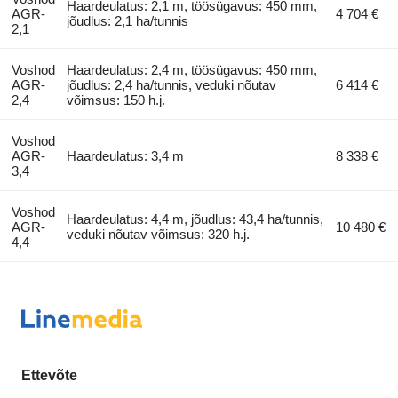
Haardeulatus: 2,1 m, töösügavus: 450 mm,
AGR-
4 704 €
jõudlus: 2,1 ha/tunnis
2,1
Voshod
Haardeulatus: 2,4 m, töösügavus: 450 mm,
AGR-
jõudlus: 2,4 ha/tunnis, veduki nõutav
6 414 €
2,4
võimsus: 150 h.j.
Voshod
AGR-
Haardeulatus: 3,4 m
8 338 €
3,4
Voshod
Haardeulatus: 4,4 m, jõudlus: 43,4 ha/tunnis,
AGR-
10 480 €
veduki nõutav võimsus: 320 h.j.
4,4
Ettevõte