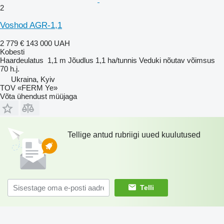
2
Voshod AGR-1,1
2 779 €
143 000 UAH
Kobesti
Haardeulatus
1,1 m
Jõudlus
1,1 ha/tunnis
Veduki nõutav võimsus
70 h.j.
Ukraina, Kyiv
TOV «FERM Ye»
Võta ühendust müüjaga
Tellige antud rubriigi uued kuulutused
Telli