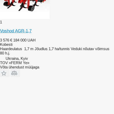
1
Voshod AGR-1,7
3 576 €
184 000 UAH
Kobesti
Haardeulatus
1,7 m
Jõudlus
1,7 ha/tunnis
Veduki nõutav võimsus
80 h.j.
Ukraina, Kyiv
TOV «FERM Ye»
Võta ühendust müüjaga