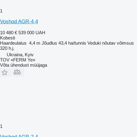
1
Voshod AGR-4,4
10 480 €
539 000 UAH
Kobesti
Haardeulatus
4,4 m
Jõudlus
43,4 ha/tunnis
Veduki nõutav võimsus
320 h.j.
Ukraina, Kyiv
TOV «FERM Ye»
Võta ühendust müüjaga
1
Voshod AGR-2,4