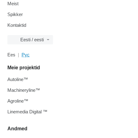
Meist
Spikker
Kontaktid
Eesti / eesti
Ees
Рус
Meie projektid
Autoline™
Machineryline™
Agroline™
Linemedia Digital ™
Andmed