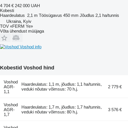
4 704 €
242 000 UAH
Kobesti
Haardeulatus
2,1 m
Töösügavus
450 mm
Jõudlus
2,1 ha/tunnis
Ukraina, Kyiv
TOV «FERM Ye»
Võta ühendust müüjaga
Voshod info
Kobestid Voshod hind
Voshod
Haardeulatus: 1,1 m, jõudlus: 1,1 ha/tunnis,
AGR-
2 779 €
veduki nõutav võimsus: 70 h.j.
1,1
Voshod
Haardeulatus: 1,7 m, jõudlus: 1,7 ha/tunnis,
AGR-
3 576 €
veduki nõutav võimsus: 80 h.j.
1,7
Voshod