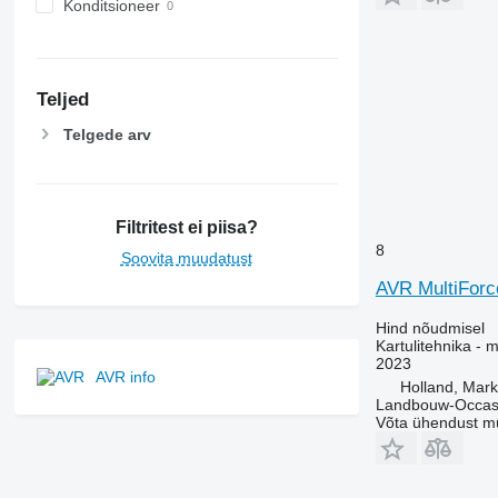
Konditsioneer
Teljed
Telgede arv
Filtritest ei piisa?
8
Soovita muudatust
AVR MultiForc
Hind nõudmisel
Kartulitehnika - m
2023
AVR info
Holland, Mar
Landbouw-Occasi
Võta ühendust m