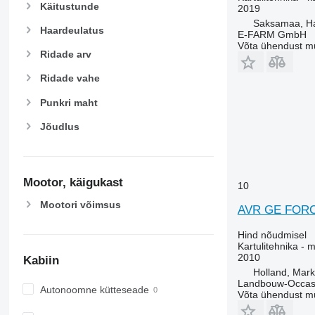
Käitustunde
2019
Saksamaa, H
Haardeulatus
E-FARM GmbH
Võta ühendust m
Ridade arv
Ridade vahe
Punkri maht
Jõudlus
Mootor, käigukast
10
Mootori võimsus
AVR GE FORC
Hind nõudmisel
Kartulitehnika - m
2010
Kabiin
Holland, Mar
Landbouw-Occasi
Autonoomne kütteseade
Võta ühendust m