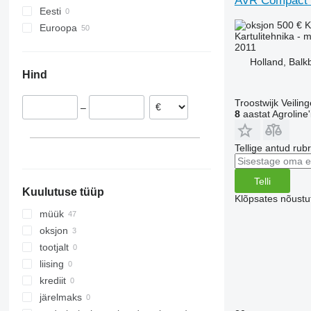
AVR Compact 
Eesti
HT
500 €
K
Euroopa
KS
Kartulitehnika - m
Holland
LK
2011
Saksamaa
Holland, Balk
MK
Hind
Prantsusmaa
PRIOS
Taani
RH
Troostwijk Veiling
–
Rootsi
SE
8
aastat Agroline'i
Rumeenia
SF
Belgia
VARITRON
Tellige antud rub
Austria
VL
kuva kõik
WH
Telli
Kuulutuse tüüp
Klõpsates nõust
müük
oksjon
tootjalt
liising
krediit
järelmaks