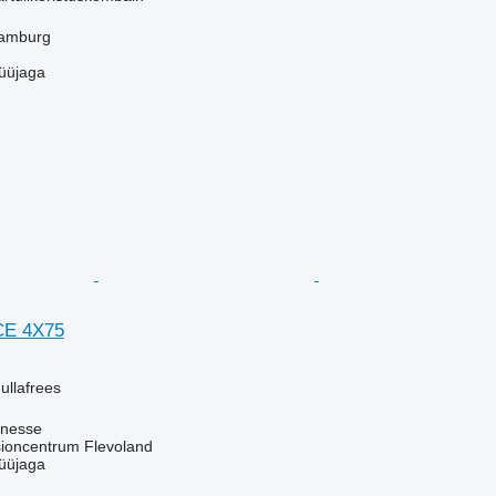
amburg
üüjaga
E 4X75
ullafrees
knesse
oncentrum Flevoland
üüjaga