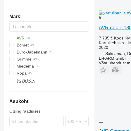
Mark
5
AVR rafale 18
AVR
7 735 €
Koos KM
Kartulitehnika - k
Bomet
Ceres
Z-series
2020
Euro-Jabelmann
Esprit
S-series
Junior
Saksamaa, De
E-FARM GmbH
Grimme
MultiForce
U-series
E series
Võta ühendust m
Miedema
Puma
Z-series
BFL
VL
UN
Ropa
Spirit
CS
SB
kuva kõik
DL
Keiler
BOLKO
Spirit 6200
DR
PYRA
EVO
WEGA
Asukoht
FA
GF
Otsing raadiuses
GL
11
GT
GZ