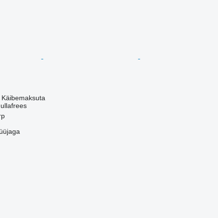
€
Käibemaksuta
ullafrees
rp
üüjaga