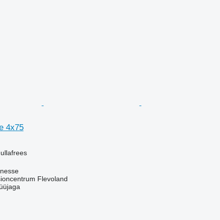
e 4x75
ullafrees
knesse
oncentrum Flevoland
üüjaga