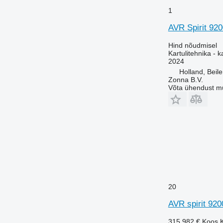
1
AVR Spirit 920
Hind nõudmisel
Kartulitehnika - 
2024
Holland, Beil
Zonna B.V.
Võta ühendust m
20
AVR spirit 920
315 982 €
Koos 