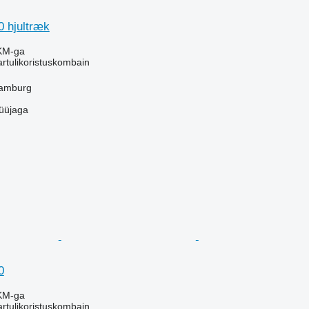
0 hjultræk
KM-ga
kartulikoristuskombain
amburg
üüjaga
0
KM-ga
kartulikoristuskombain