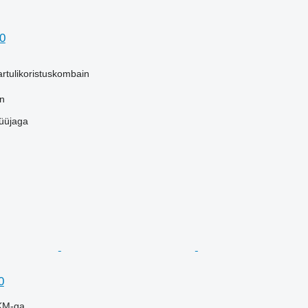
0
kartulikoristuskombain
en
üüjaga
0
KM-ga