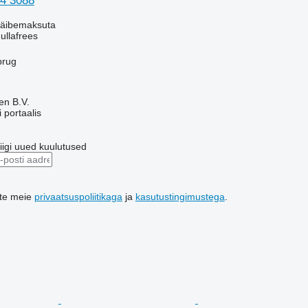
4 3088
äibemaksuta
ullafrees
brug
en B.V.
 portaalis
riigi uued kuulutused
ute meie
privaatsuspoliitikaga
ja
kasutustingimustega
.