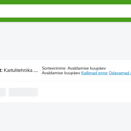
Sorteerimine
:
Avaldamise kuupäev
t:
Kartulitehnika AVR
Avaldamise kuupäev
Kallimad enne
Odavamad 