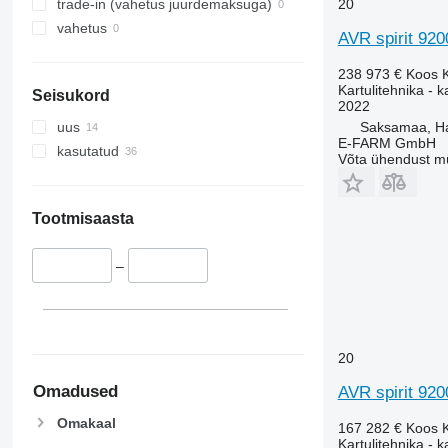
20
trade-in (vahetus juurdemaksuga)
vahetus
AVR spirit 920
238 973 €
Koos 
Kartulitehnika - 
Seisukord
2022
Saksamaa, H
uus
E-FARM GmbH
kasutatud
Võta ühendust m
Tootmisaasta
–
20
Omadused
AVR spirit 920
Omakaal
167 282 €
Koos 
Kartulitehnika - 