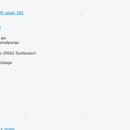
0
-ga
artulipanija
-29562 Suhlendorf
üüjaga