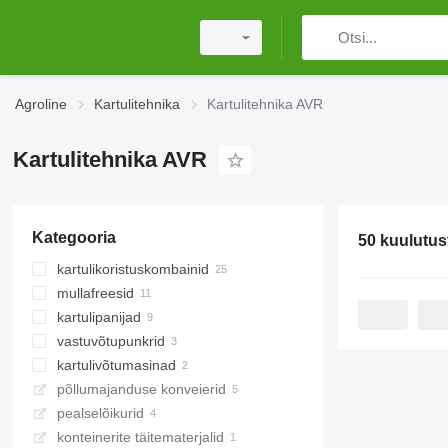
Agroline
Kartulitehnika
Kartulitehnika AVR
Kartulitehnika AVR
Kategooria
50 kuulutus
kartulikoristuskombainid
mullafreesid
kartulipanijad
vastuvõtupunkrid
kartulivõtumasinad
põllumajanduse konveierid
pealselõikurid
konteinerite täitematerjalid