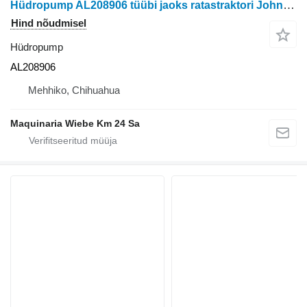
Hüdropump AL208906 tüübi jaoks ratastraktori John Deere 6140R
Hind nõudmisel
Hüdropump
AL208906
Mehhiko, Chihuahua
Maquinaria Wiebe Km 24 Sa