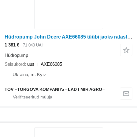
Hüdropump John Deere AXE66085 tüübi jaoks ratastraktori John Deere
1 381 €
71 040 UAH
Hüdropump
Seisukord
uus
AXE66085
Ukraina, m. Kyiv
TOV «TORGOVA KOMPANIYa «LAD I MIR AGRO»