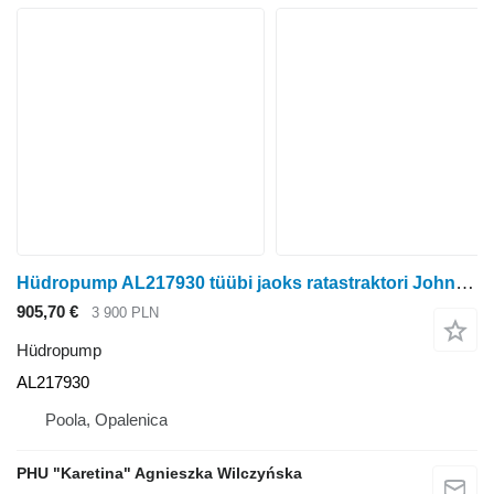
Hüdropump AL217930 tüübi jaoks ratastraktori John Deere 6215r
905,70 €
3 900 PLN
Hüdropump
AL217930
Poola, Opalenica
PHU "Karetina" Agnieszka Wilczyńska