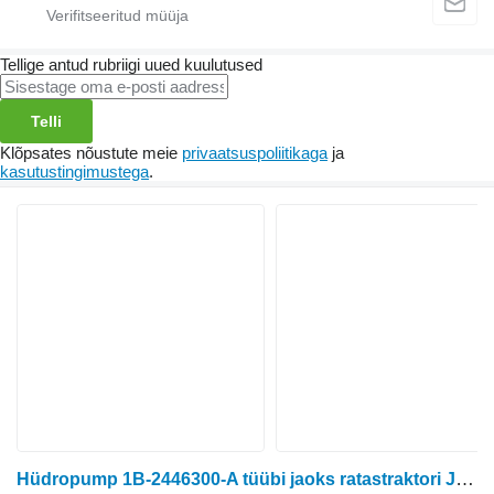
Tellige antud rubriigi uued kuulutused
Telli
Klõpsates nõustute meie
privaatsuspoliitikaga
ja
kasutustingimustega
.
Hüdropump 1B-2446300-A tüübi jaoks ratastraktori John Deere