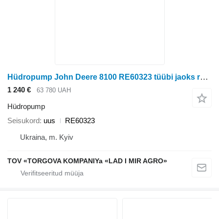
Hüdropump John Deere 8100 RE60323 tüübi jaoks ratastraktori John Deere 8100
1 240 €
63 780 UAH
Hüdropump
Seisukord
uus
RE60323
Ukraina, m. Kyiv
TOV «TORGOVA KOMPANIYa «LAD I MIR AGRO»