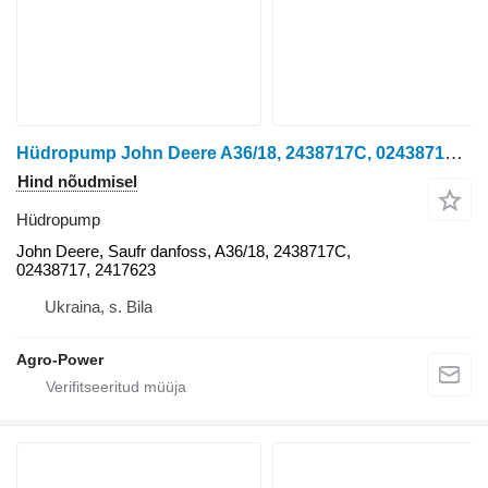
Hüdropump John Deere A36/18, 2438717C, 02438717, 2417623 , , A36/18, 2438717C, 024387 John tüübi jaoks ratastraktori
Hind nõudmisel
Hüdropump
John Deere, Saufr danfoss, A36/18, 2438717C,
02438717, 2417623
Ukraina, s. Bila
Agro-Power