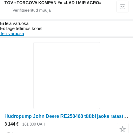
TOV «TORGOVA KOMPANIYa «LAD I MIR AGRO»
Ei leia varuosa
Esitage tellimus kohe!
Telli varuosa
Hüdropump John Deere RE258468 tüübi jaoks ratastraktori
3 144 €
161 800 UAH