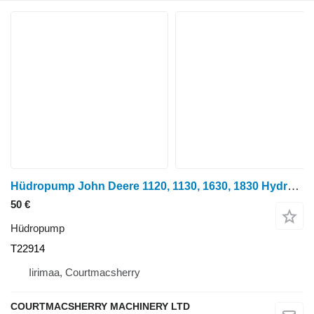
Hüdropump John Deere 1120, 1130, 1630, 1830 Hydraulic Pump Drive Shaft Coupler T22914 tüübi jaoks ratastraktori
50 €
Hüdropump
T22914
Iirimaa, Courtmacsherry
COURTMACSHERRY MACHINERY LTD