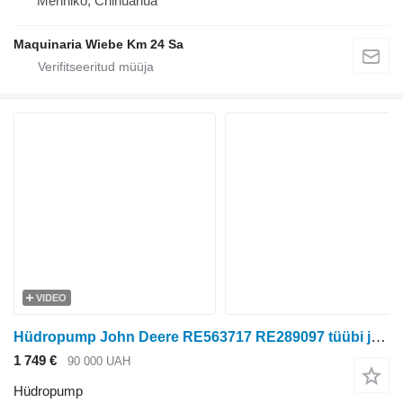
Mehhiko, Chihuahua
Maquinaria Wiebe Km 24 Sa
VIDEO
Hüdropump John Deere RE563717 RE289097 tüübi jaoks ratastraktori John Deere
1 749 €
90 000 UAH
Hüdropump