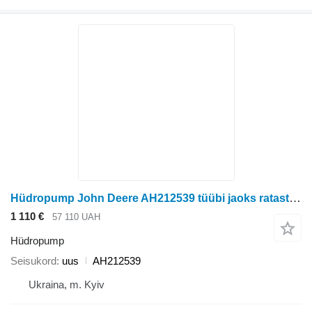
Hüdropump John Deere AH212539 tüübi jaoks ratastraktori John Deere
1 110 €
57 110 UAH
Hüdropump
Seisukord
uus
AH212539
Ukraina, m. Kyiv