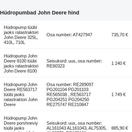
Hüdropumbad John Deere hind
Hüdropump tüübi
jaoks ratastraktori
Osa number: AT427947
735,70 €
John Deere 325L,
410L, 710L
Hüdropump John
Deere 8100 tüübi
Seisukord: uus, osa number:
1 240 €
jaoks ratastraktori
RE60323
John Deere 8100
Hüdropump John
Osa number: RE289097
Deere RE563717
PG201104 PG201103
tüübi jaoks
RE565038 , RE563717
1 749 €
ratastraktori John
PG204251 PG204250
Deere
RE275747 RE210847
Hüdropump John
Deere porshneviy
Seisukord: uus, osa number:
tüübi jaoks
AL161043 AL161043, AL75305,
885,90 €