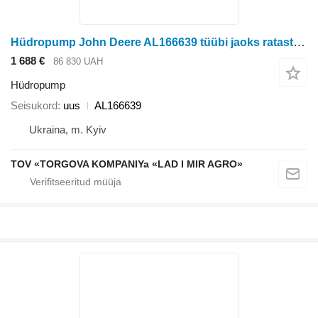
Hüdropump John Deere AL166639 tüübi jaoks ratastraktori John Deere
1 688 €
86 830 UAH
Hüdropump
Seisukord
uus
AL166639
Ukraina, m. Kyiv
TOV «TORGOVA KOMPANIYa «LAD I MIR AGRO»