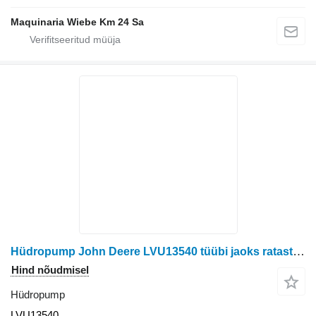
Maquinaria Wiebe Km 24 Sa
Hüdropump John Deere LVU13540 tüübi jaoks ratastraktori John Deere 110
Hind nõudmisel
Hüdropump
LVU13540