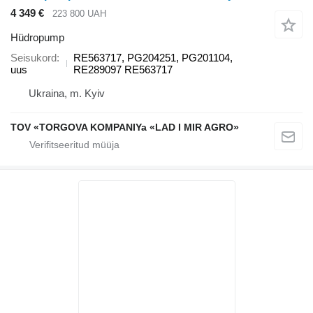
4 349 €
223 800 UAH
Hüdropump
Seisukord
RE563717, PG204251, PG201104,
uus
RE289097 RE563717
Ukraina, m. Kyiv
TOV «TORGOVA KOMPANIYa «LAD I MIR AGRO»