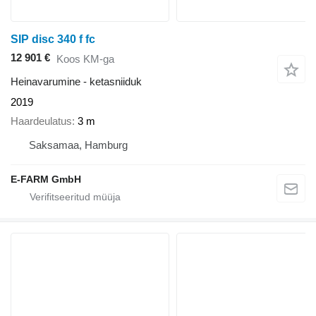
SIP disc 340 f fc
12 901 €
Koos KM-ga
Heinavarumine - ketasniiduk
2019
Haardeulatus
3 m
Saksamaa, Hamburg
E-FARM GmbH