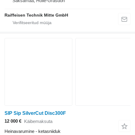
Saksamaa, Holle-Grasdorf
Raiffeisen Technik Mitte GmbH
SIP Sip SilverCut Disc300F
12 000 €
Käibemaksuta
Heinavarumine - ketasniiduk