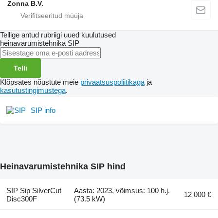
Zonna B.V.
Tellige antud rubriigi uued kuulutused
heinavarumistehnika
SIP
Telli
Klõpsates nõustute meie
privaatsuspoliitikaga
ja
kasutustingimustega
.
SIP info
Heinavarumistehnika SIP hind
SIP Sip SilverCut
Aasta: 2023, võimsus: 100 h.j.
12 000 €
Disc300F
(73.5 kW)