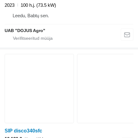
2023
100 h.j. (73.5 kW)
Leedu, Babtų sen.
UAB "DOJUS Agro"
SIP disco340sfc