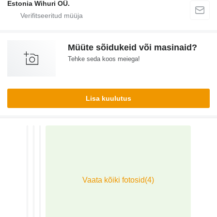
Estonia Wihuri OÜ.
Müüte sõidukeid või masinaid?
Tehke seda koos meiega!
Lisa kuulutus