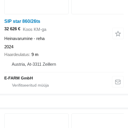
SIP star 860/26ts
32 626 €
Koos KM-ga
Heinavarumine - reha
2024
Haardeulatus
9 m
Austria, At-3311 Zeillern
E-FARM GmbH