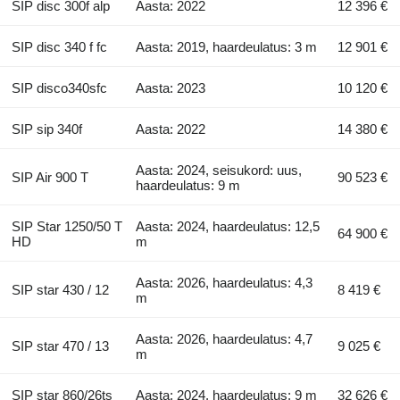
SIP disc 300f alp
Aasta: 2022
12 396 €
SIP disc 340 f fc
Aasta: 2019, haardeulatus: 3 m
12 901 €
SIP disco340sfc
Aasta: 2023
10 120 €
SIP sip 340f
Aasta: 2022
14 380 €
Aasta: 2024, seisukord: uus,
SIP Air 900 T
90 523 €
haardeulatus: 9 m
SIP Star 1250/50 T
Aasta: 2024, haardeulatus: 12,5
64 900 €
HD
m
Aasta: 2026, haardeulatus: 4,3
SIP star 430 / 12
8 419 €
m
Aasta: 2026, haardeulatus: 4,7
SIP star 470 / 13
9 025 €
m
SIP star 860/26ts
Aasta: 2024, haardeulatus: 9 m
32 626 €