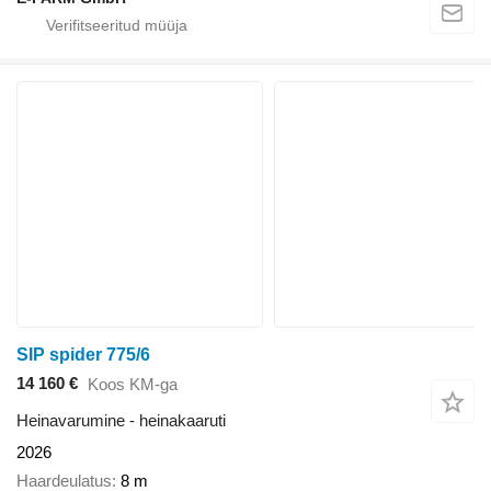
SIP spider 775/6
14 160 €
Koos KM-ga
Heinavarumine - heinakaaruti
2026
Haardeulatus
8 m