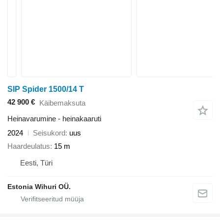
SIP Spider 1500/14 T
42 900 €
Käibemaksuta
Heinavarumine - heinakaaruti
2024
Seisukord
uus
Haardeulatus
15 m
Eesti, Türi
Estonia Wihuri OÜ.