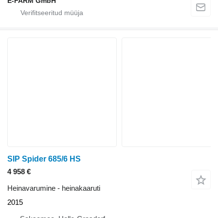
E-FARM GmbH
SIP Spider 685/6 HS
4 958 €
Heinavarumine - heinakaaruti
2015