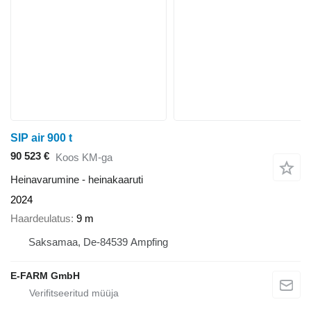
SIP air 900 t
90 523 €
Koos KM-ga
Heinavarumine - heinakaaruti
2024
Haardeulatus
9 m
Saksamaa, De-84539 Ampfing
E-FARM GmbH