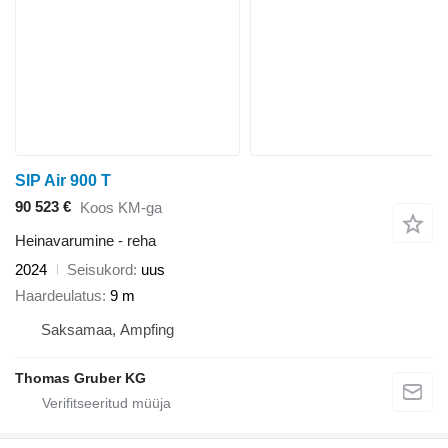
SIP Air 900 T
90 523 €
Koos KM-ga
Heinavarumine - reha
2024
Seisukord
uus
Haardeulatus
9 m
Saksamaa, Ampfing
Thomas Gruber KG