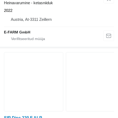
Heinavarumine - ketasniiduk
2022
Austria, At-3311 Zeillern
E-FARM GmbH
SIP Disc 220 F ALP