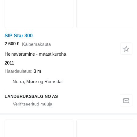
SIP Star 300
2 600 €
Käibemaksuta
Heinavarumine - maastikureha
2011
Haardeulatus
3 m
Norra, Møre og Romsdal
LANDBRUKSSALG.NO AS