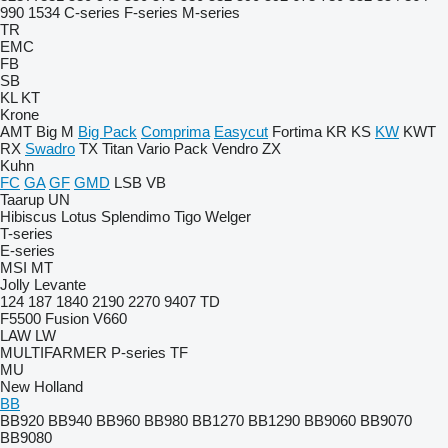
990
1534
C-series
F-series
M-series
TR
EMC
FB
SB
KL
KT
Krone
AMT
Big M
Big Pack
Comprima
Easycut
Fortima
KR
KS
KW
KWT
RX
Swadro
TX
Titan
Vario Pack
Vendro
ZX
Kuhn
FC
GA
GF
GMD
LSB
VB
Taarup
UN
Hibiscus
Lotus
Splendimo
Tigo
Welger
T-series
E-series
MSI
MT
Jolly
Levante
124
187
1840
2190
2270
9407
TD
F5500
Fusion
V660
LAW
LW
MULTIFARMER
P-series
TF
MU
New Holland
BB
BB920
BB940
BB960
BB980
BB1270
BB1290
BB9060
BB9070
BB9080