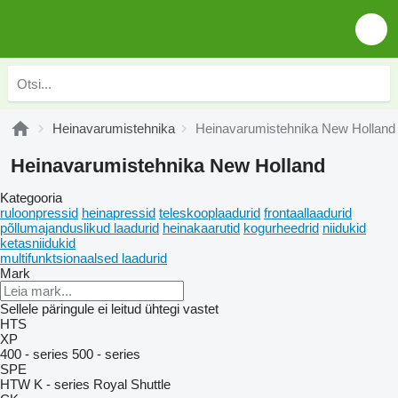
Heinavarumistehnika
Heinavarumistehnika New Holland
Heinavarumistehnika New Holland
Kategooria
ruloonpressid
heinapressid
teleskooplaadurid
frontaallaadurid
põllumajanduslikud laadurid
heinakaarutid
kogurheedrid
niidukid
ketasniidukid
multifunktsionaalsed laadurid
Mark
Sellele päringule ei leitud ühtegi vastet
HTS
XP
400 - series
500 - series
SPE
HTW
K - series
Royal
Shuttle