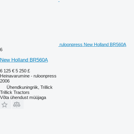
ruloonpress New Holland BR560A
6
New Holland BR560A
6 125 €
5 250 £
Heinavarumine - ruloonpress
2006
Ühendkuningriik, Trillick
Trillick Tractors
Võta ühendust müüjaga