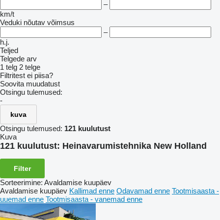
–
km/t
Veduki nõutav võimsus
–
h.j.
Teljed
Telgede arv
1 telg
2 telge
Filtritest ei piisa?
Soovita muudatust
Otsingu tulemused:
-
kuva
Otsingu tulemused:
121 kuulutust
Kuva
121 kuulutust:
Heinavarumistehnika New Holland
Filter
Sorteerimine
:
Avaldamise kuupäev
Avaldamise kuupäev
Kallimad enne
Odavamad enne
Tootmisaasta -
uuemad enne
Tootmisaasta - vanemad enne