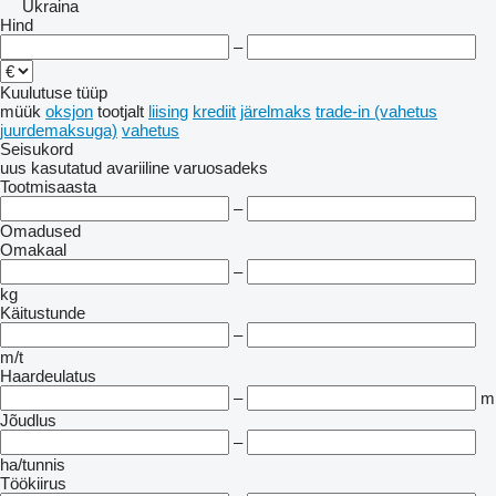
Ukraina
Hind
–
Kuulutuse tüüp
müük
oksjon
tootjalt
liising
krediit
järelmaks
trade-in (vahetus
juurdemaksuga)
vahetus
Seisukord
uus
kasutatud
avariiline
varuosadeks
Tootmisaasta
–
Omadused
Omakaal
–
kg
Käitustunde
–
m/t
Haardeulatus
–
m
Jõudlus
–
ha/tunnis
Töökiirus