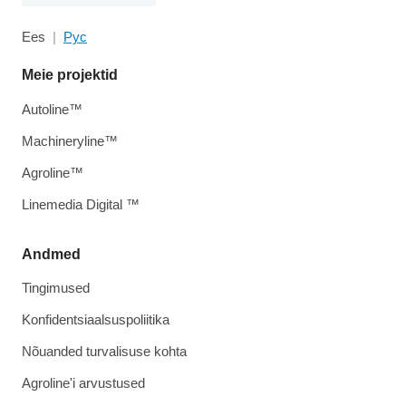
Ees
Рус
Meie projektid
Autoline™
Machineryline™
Agroline™
Linemedia Digital ™
Andmed
Tingimused
Konfidentsiaalsuspoliitika
Nõuanded turvalisuse kohta
Agroline'i arvustused