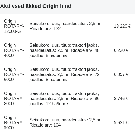
Aktiivsed äkked Origin hind
Origin
Seisukord: uus, haardeulatus: 2,5 m,
ROTARY-
13 220 €
Ridade arv: 132
12000-G
Origin
Seisukord: uus, tüüp: traktori jaoks,
ROTARY-
haardeulatus: 2,5 m, Ridade arv: 48,
6 220 €
4000
jõudlus: 8 ha/tunnis
Origin
Seisukord: uus, tüüp: traktori jaoks,
ROTARY-
haardeulatus: 2,5 m, Ridade arv: 72,
6 997 €
6000
jõudlus: 8 ha/tunnis
Origin
Seisukord: uus, tüüp: traktori jaoks,
ROTARY-
haardeulatus: 2,5 m, Ridade arv: 96,
8 746 €
8000
jõudlus: 12 ha/tunnis
Origin
Seisukord: uus, haardeulatus: 2,5 m,
ROTARY-
9 621 €
Ridade arv: 104
9000