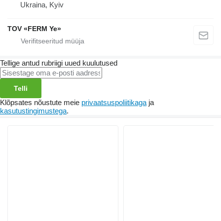
Ukraina, Kyiv
TOV «FERM Ye»
Tellige antud rubriigi uued kuulutused
Telli
Klõpsates nõustute meie
privaatsuspoliitikaga
ja
kasutustingimustega
.