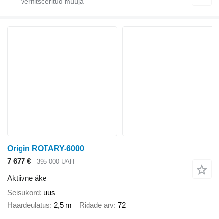
Origin ROTARY-6000
7 677 €
395 000 UAH
Aktiivne äke
Seisukord
uus
Haardeulatus
2,5 m
Ridade arv
72