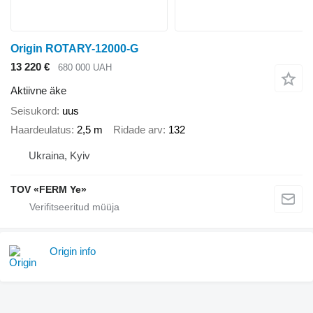
Origin ROTARY-12000-G
13 220 €
680 000 UAH
Aktiivne äke
Seisukord
uus
Haardeulatus
2,5 m
Ridade arv
132
Ukraina, Kyiv
TOV «FERM Ye»
Origin info