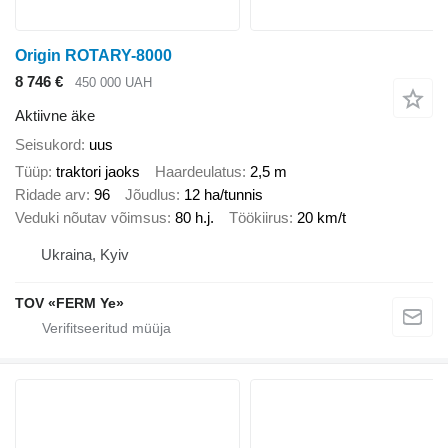
Origin ROTARY-8000
8 746 €
450 000 UAH
Aktiivne äke
Seisukord
uus
Tüüp
traktori jaoks
Haardeulatus
2,5 m
Ridade arv
96
Jõudlus
12 ha/tunnis
Veduki nõutav võimsus
80 h.j.
Töökiirus
20 km/t
Ukraina, Kyiv
TOV «FERM Ye»