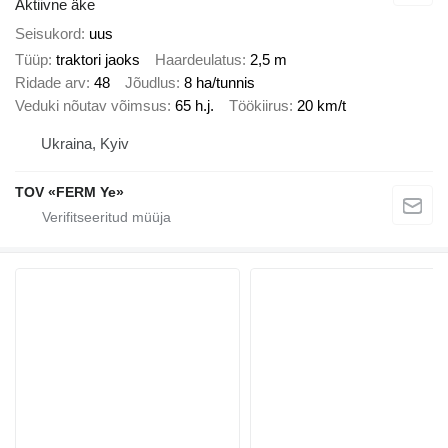
Aktiivne äke
Seisukord
uus
Tüüp
traktori jaoks
Haardeulatus
2,5 m
Ridade arv
48
Jõudlus
8 ha/tunnis
Veduki nõutav võimsus
65 h.j.
Töökiirus
20 km/t
Ukraina, Kyiv
TOV «FERM Ye»