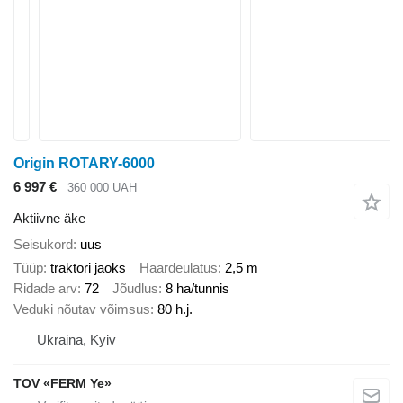
Origin ROTARY-6000
6 997 €
360 000 UAH
Aktiivne äke
Seisukord
uus
Tüüp
traktori jaoks
Haardeulatus
2,5 m
Ridade arv
72
Jõudlus
8 ha/tunnis
Veduki nõutav võimsus
80 h.j.
Ukraina, Kyiv
TOV «FERM Ye»