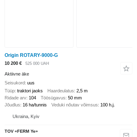
Origin ROTARY-9000-G
10 200 €
525 000 UAH
Aktiivne äke
Seisukord
uus
Tüüp
traktori jaoks
Haardeulatus
2,5 m
Ridade arv
104
Töösügavus
50 mm
Jõudlus
16 ha/tunnis
Veduki nõutav võimsus
100 h.j.
Ukraina, Kyiv
TOV «FERM Ye»