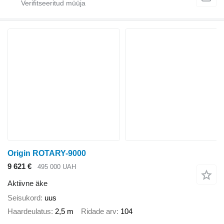
Origin ROTARY-9000
9 621 €
495 000 UAH
Aktiivne äke
Seisukord
uus
Haardeulatus
2,5 m
Ridade arv
104