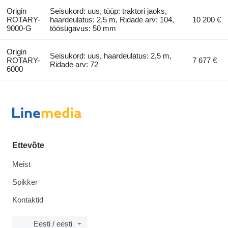
Origin
Seisukord: uus, tüüp: traktori jaoks,
ROTARY-
haardeulatus: 2,5 m, Ridade arv: 104,
10 200 €
9000-G
töösügavus: 50 mm
Origin
Seisukord: uus, haardeulatus: 2,5 m,
ROTARY-
7 677 €
Ridade arv: 72
6000
Ettevõte
Meist
Spikker
Kontaktid
Eesti / eesti