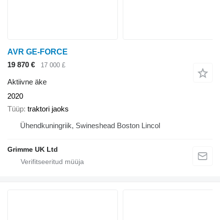
AVR GE-FORCE
19 870 €
17 000 £
Aktiivne äke
2020
Tüüp
traktori jaoks
Ühendkuningriik, Swineshead Boston Lincol
Grimme UK Ltd