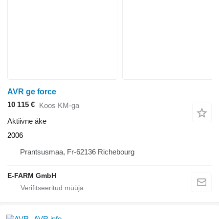
AVR ge force
10 115 €
Koos KM-ga
Aktiivne äke
2006
Prantsusmaa, Fr-62136 Richebourg
E-FARM GmbH
AVR info