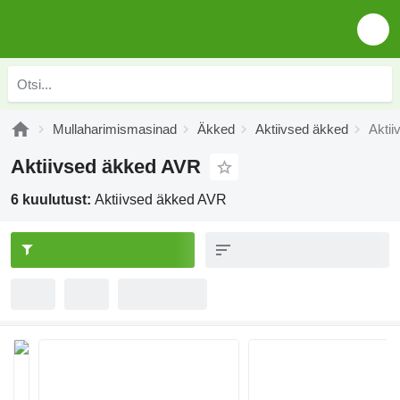
Mullaharimismasinad
Äkked
Aktiivsed äkked
Akti
Aktiivsed äkked AVR
6 kuulutust:
Aktiivsed äkked AVR