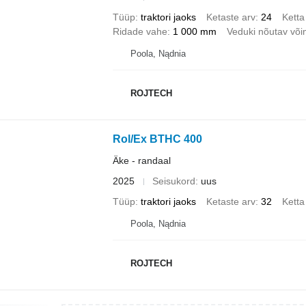
Tüüp
traktori jaoks
Ketaste arv
24
Ketta
Ridade vahe
1 000 mm
Veduki nõutav võ
Poola, Nądnia
ROJTECH
Rol/Ex BTHC 400
Äke - randaal
2025
Seisukord
uus
Tüüp
traktori jaoks
Ketaste arv
32
Ketta
Poola, Nądnia
ROJTECH