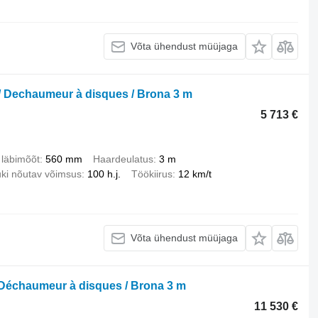
Võta ühendust müüjaga
/ Dechaumeur à disques / Brona 3 m
5 713 €
 läbimõõt
560 mm
Haardeulatus
3 m
ki nõutav võimsus
100 h.j.
Töökiirus
12 km/t
Võta ühendust müüjaga
 Déchaumeur à disques / Brona 3 m
11 530 €