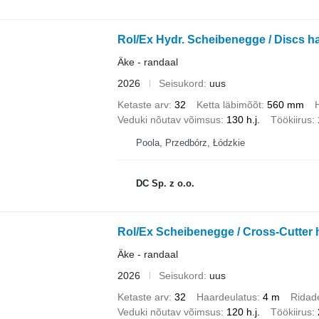
Rol/Ex Hydr. Scheibenegge / Discs h
Äke - randaal
2026
Seisukord
uus
Ketaste arv
32
Ketta läbimõõt
560 mm
Veduki nõutav võimsus
130 h.j.
Töökiirus
Poola, Przedbórz, Łódzkie
DC Sp. z o.o.
Rol/Ex Scheibenegge / Cross-Cutter 
Äke - randaal
2026
Seisukord
uus
Ketaste arv
32
Haardeulatus
4 m
Ridad
Veduki nõutav võimsus
120 h.j.
Töökiirus