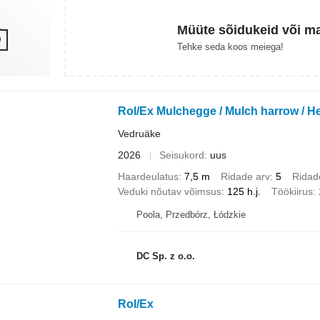
Müüte sõidukeid või m
Tehke seda koos meiega!
Rol/Ex Mulchegge / Mulch harrow / H
Vedruäke
2026
Seisukord
uus
Haardeulatus
7,5 m
Ridade arv
5
Ridad
Veduki nõutav võimsus
125 h.j.
Töökiirus
Poola, Przedbórz, Łódzkie
DC Sp. z o.o.
Rol/Ex