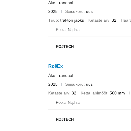
Äke - randaal
2025
Seisukord
uus
Tüüp
traktori jaoks
Ketaste arv
32
Haar
Poola, Nądnia
ROJTECH
Rol/Ex
Äke - randaal
2025
Seisukord
uus
Ketaste arv
32
Ketta läbimõõt
560 mm
Poola, Nądnia
ROJTECH