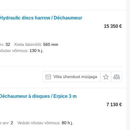
Hydraulic discs harrow / Déchaumeur
15 350 €
rv
32
Ketta läbimõõt
560 mm
nõutav võimsus
130 h.j.
Võta ühendust müüjaga
 Déchaumeur à disques / Erpice 3 m
7 130 €
e arv
2
Veduki nõutav võimsus
80 h.j.