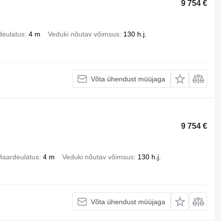
9 754 €
deulatus
4 m
Veduki nõutav võimsus
130 h.j.
Võta ühendust müüjaga
9 754 €
Haardeulatus
4 m
Veduki nõutav võimsus
130 h.j.
Võta ühendust müüjaga