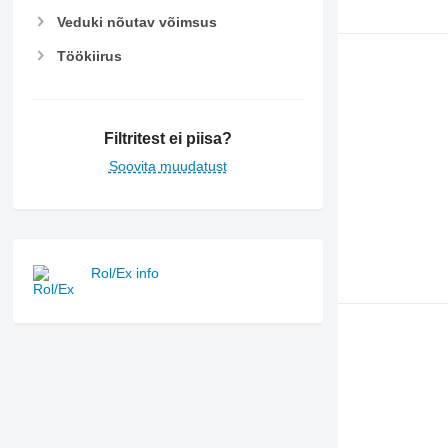
Veduki nõutav võimsus
Töökiirus
Filtritest ei piisa?
Soovita muudatust
Rol/Ex info