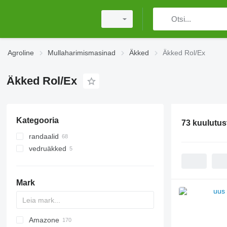
Agroline
Mullaharimismasinad
Äkked
Äkked Rol/Ex
Äkked Rol/Ex
Kategooria
73 kuulutus
randaalid
vedruäkked
Mark
Amazone
Multivator
Disc-O-Mulch
Jaguar
AT30
8
AGD