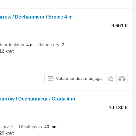
arrow / Déchaumeur / Erpice 4 m
9 661 €
Haardeulatus
4 m
Ridade arv
2
12 km/t
Võta ühendust müüjaga
harrow / Dechaumeur / Grada 4 m
10 130 €
e arv
2
Töösügavus
40 mm
20 km/t