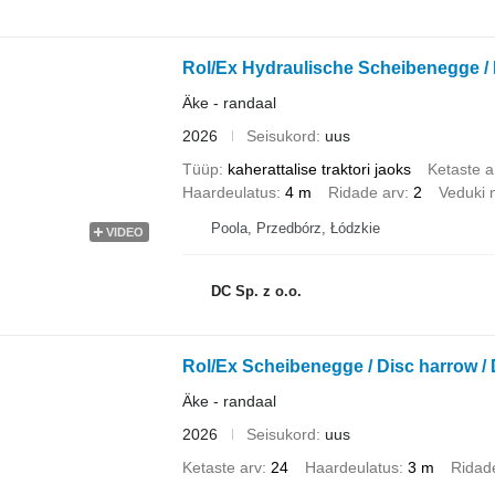
Rol/Ex Hydraulische Scheibenegge / 
Äke - randaal
2026
Seisukord
uus
Tüüp
kaherattalise traktori jaoks
Ketaste a
Haardeulatus
4 m
Ridade arv
2
Veduki 
Poola, Przedbórz, Łódzkie
VIDEO
DC Sp. z o.o.
Rol/Ex Scheibenegge / Disc harrow /
Äke - randaal
2026
Seisukord
uus
Ketaste arv
24
Haardeulatus
3 m
Ridad