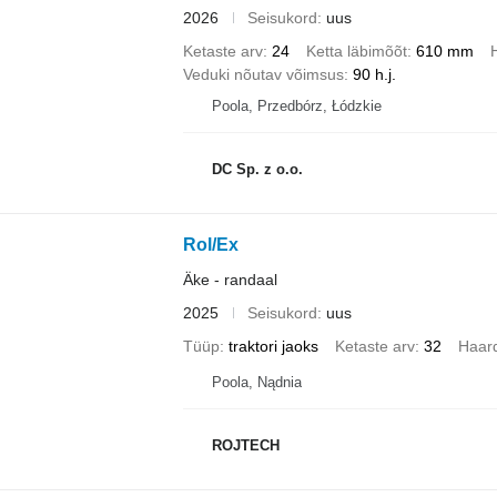
2026
Seisukord
uus
Ketaste arv
24
Ketta läbimõõt
610 mm
Veduki nõutav võimsus
90 h.j.
Poola, Przedbórz, Łódzkie
DC Sp. z o.o.
Rol/Ex
Äke - randaal
2025
Seisukord
uus
Tüüp
traktori jaoks
Ketaste arv
32
Haar
Poola, Nądnia
ROJTECH