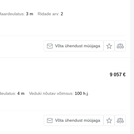
Haardeulatus
3 m
Ridade arv
2
Võta ühendust müüjaga
9 057 €
deulatus
4 m
Veduki nõutav võimsus
100 h.j.
Võta ühendust müüjaga