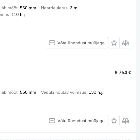
 läbimõõt
560 mm
Haardeulatus
3 m
imsus
110 h.j.
Võta ühendust müüjaga
9 754 €
 läbimõõt
560 mm
Veduki nõutav võimsus
130 h.j.
Võta ühendust müüjaga