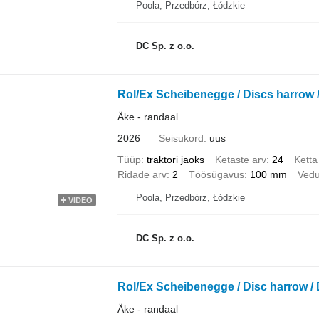
Poola, Przedbórz, Łódzkie
DC Sp. z o.o.
Rol/Ex Scheibenegge / Discs harrow 
Äke - randaal
2026
Seisukord
uus
Tüüp
traktori jaoks
Ketaste arv
24
Ketta
Ridade arv
2
Töösügavus
100 mm
Vedu
Poola, Przedbórz, Łódzkie
VIDEO
DC Sp. z o.o.
Rol/Ex Scheibenegge / Disc harrow /
Äke - randaal