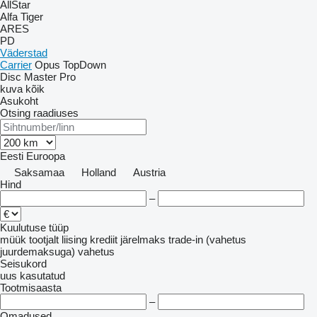
AllStar
Alfa
Tiger
ARES
PD
Väderstad
Carrier
Opus
TopDown
Disc Master Pro
kuva kõik
Asukoht
Otsing raadiuses
Eesti
Euroopa
Saksamaa
Holland
Austria
Hind
–
Kuulutuse tüüp
müük
tootjalt
liising
krediit
järelmaks
trade-in (vahetus
juurdemaksuga)
vahetus
Seisukord
uus
kasutatud
Tootmisaasta
–
Omadused