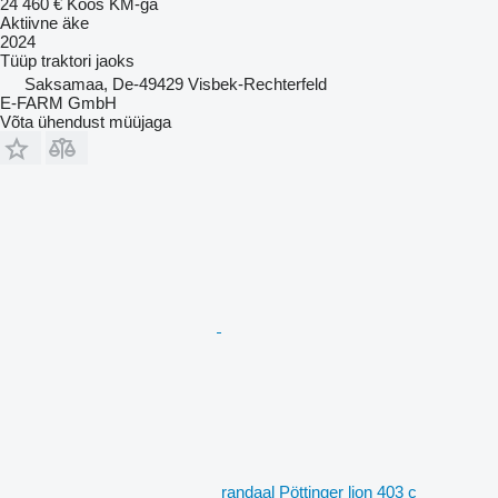
24 460 €
Koos KM-ga
Aktiivne äke
2024
Tüüp
traktori jaoks
Saksamaa, De-49429 Visbek-Rechterfeld
E-FARM GmbH
Võta ühendust müüjaga
randaal Pöttinger lion 403 c