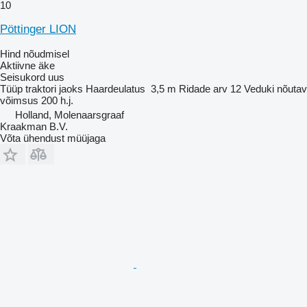
10
Pöttinger LION
Hind nõudmisel
Aktiivne äke
Seisukord
uus
Tüüp
traktori jaoks
Haardeulatus
3,5 m
Ridade arv
12
Veduki nõutav
võimsus
200 h.j.
Holland, Molenaarsgraaf
Kraakman B.V.
Võta ühendust müüjaga