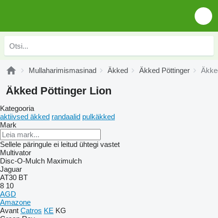
Mullaharimismasinad
Äkked
Äkked Pöttinger
Äkked
Äkked Pöttinger Lion
Kategooria
aktiivsed äkked
randaalid
pulkäkked
Mark
Sellele päringule ei leitud ühtegi vastet
Multivator
Disc-O-Mulch
Maximulch
Jaguar
AT30
BT
8
10
AGD
Amazone
Avant
Catros
KE
KG