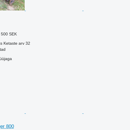
€
500 SEK
ks
Ketaste arv
32
tad
üüjaga
ger 800