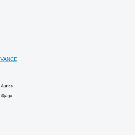
ADVANCE
 Aurice
üüjaga