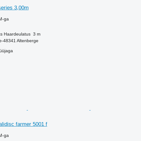
series 3,00m
M-ga
ks
Haardeulatus
3 m
-48341 Altenberge
üüjaga
lidisc farmer 5001 f
M-ga