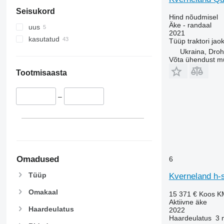
Seisukord
Hind nõudmisel
Äke - randaal
uus
2021
kasutatud
Tüüp
traktori jao
Ukraina, Droh
Võta ühendust m
Tootmisaasta
–
Omadused
6
Tüüp
Kverneland h-s
Omakaal
15 371 €
Koos K
Aktiivne äke
Haardeulatus
2022
Haardeulatus
3 