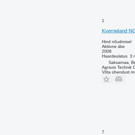
1
Kverneland N
Hind nõudmisel
Aktiivne äke
2008
Haardeulatus
3 
Saksamaa, B
Agravis Technik
Võta ühendust m
7