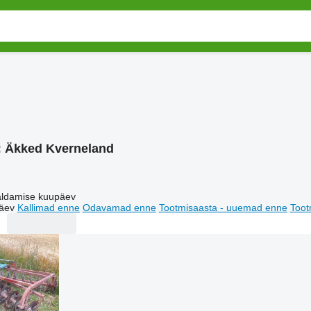
:
Äkked Kverneland
ldamise kuupäev
äev
Kallimad enne
Odavamad enne
Tootmisaasta - uuemad enne
Toot