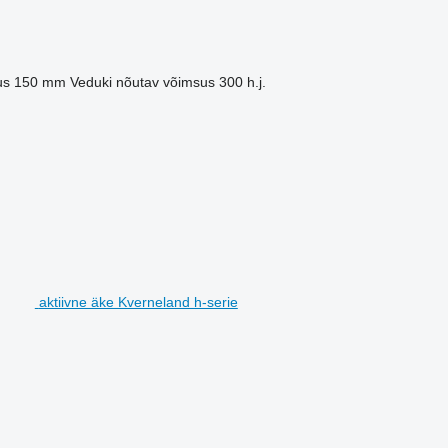
us
150 mm
Veduki nõutav võimsus
300 h.j.
aktiivne äke Kverneland h-serie