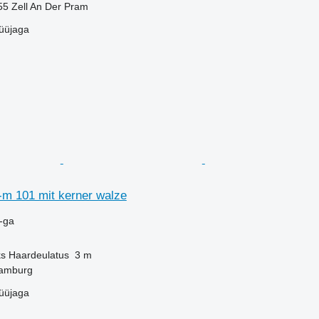
755 Zell An Der Pram
üüjaga
-m 101 mit kerner walze
-ga
ks
Haardeulatus
3 m
amburg
üüjaga