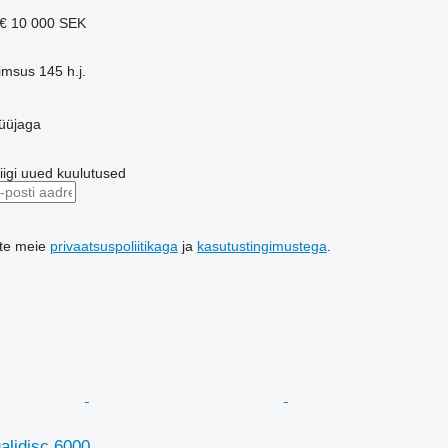
 €
10 000 SEK
õimsus
145 h.j.
üüjaga
riigi uued kuulutused
ute meie
privaatsuspoliitikaga
ja
kasutustingimustega
.
alidisc 6000