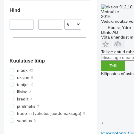
Norra
912,10
Hind
Vedruäke
Leedu
2016
Läti
Veduki nõutav v
–
Rootsi
Rootsi, Ydre
Blinto AB
Holland
Võta ühendust m
Taani
kuva kõik
Tellige antud rub
Kuulutuse tüüp
Telli
müük
Klõpsates nõust
oksjon
tootjalt
liising
krediit
järelmaks
trade-in (vahetus juurdemaksuga)
vahetus
7
Kverneland Qu