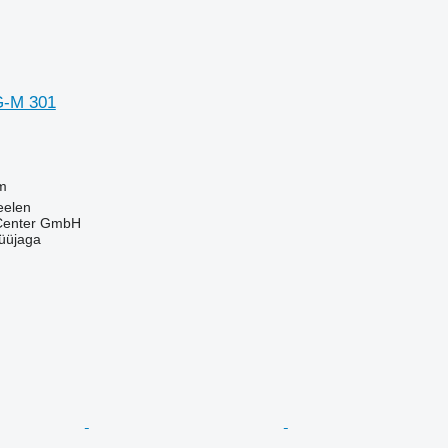
G-M 301
m
eelen
 Center GmbH
üüjaga