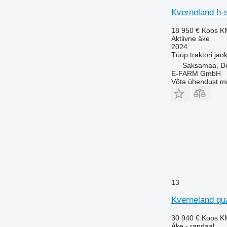
Kverneland h-
18 950 €
Koos K
Aktiivne äke
2024
Tüüp
traktori jao
Saksamaa, De
E-FARM GmbH
Võta ühendust m
13
Kverneland qua
30 940 €
Koos K
Äke - randaal