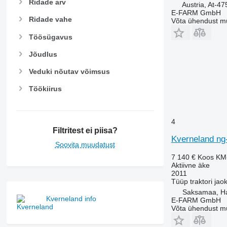
Ridade arv
Austria, At-4
E-FARM GmbH
Ridade vahe
Võta ühendust m
Töösügavus
Jõudlus
Veduki nõutav võimsus
Töökiirus
4
Filtritest ei piisa?
Kverneland ng
Soovita muudatust
7 140 €
Koos KM
Aktiivne äke
2011
Tüüp
traktori jao
Saksamaa, H
Kverneland info
E-FARM GmbH
Võta ühendust m