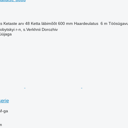
ks
Ketaste arv
48
Ketta läbimõõt
600 mm
Haardeulatus
6 m
Töösügav
obytskyi r-n, s.Verkhnii Dorozhiv
üüjaga
erie
M-ga
m