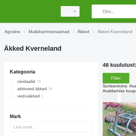
Agroline
Mullaharimismasinad
Äkked
Äkked Kverneland
Äkked Kverneland
48 kuulutust
Kategooria
Filter
randaalid
Sorteerimine
:
Ava
aktiivsed äkked
Avaldamise kuup
vedruäkked
Mark