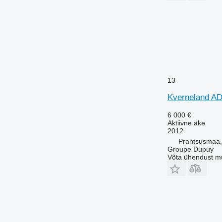
13
Kverneland 
6 000 €
Aktiivne äke
2012
Prantsusmaa,
Groupe Dupuy
Võta ühendust m