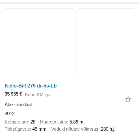
Kello-Bilt 275 dr-5s-Lb
35 955 €
Koos KM-ga
Äke - randaal
2012
Ketaste arv
28
Haardeulatus
5,88 m
Töösügavus
45 mm
Veduki nõutav võimsus
280 h.j.