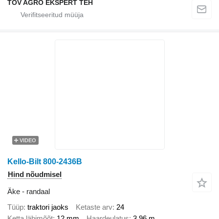
TOV AGRO EKSPERT TEH
VIDEO
Kello-Bilt 800-2436B
Hind nõudmisel
Äke - randaal
Tüüp
traktori jaoks
Ketaste arv
24
Ketta läbimõõt
12 mm
Haardeulatus
3,96 m