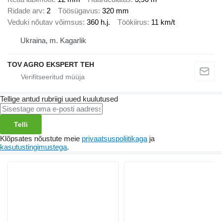
Ridade arv
2
Töösügavus
320 mm
Veduki nõutav võimsus
360 h.j.
Töökiirus
11 km/t
Ukraina, m. Kagarlik
TOV AGRO EKSPERT TEH
Tellige antud rubriigi uued kuulutused
Telli
Klõpsates nõustute meie
privaatsuspoliitikaga
ja
kasutustingimustega
.