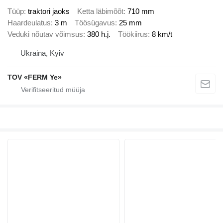
Tüüp
traktori jaoks
Ketta läbimõõt
710 mm
Haardeulatus
3 m
Töösügavus
25 mm
Veduki nõutav võimsus
380 h.j.
Töökiirus
8 km/t
Ukraina, Kyiv
TOV «FERM Ye»