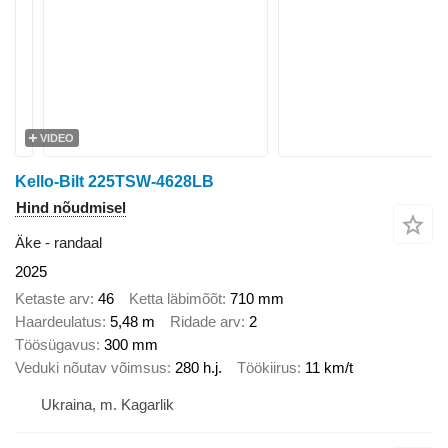
VIDEO
Kello-Bilt 225TSW-4628LB
Hind nõudmisel
Äke - randaal
2025
Ketaste arv
46
Ketta läbimõõt
710 mm
Haardeulatus
5,48 m
Ridade arv
2
Töösügavus
300 mm
Veduki nõutav võimsus
280 h.j.
Töökiirus
11 km/t
Ukraina, m. Kagarlik