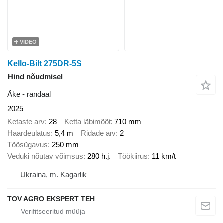
VIDEO
Kello-Bilt 275DR-5S
Hind nõudmisel
Äke - randaal
2025
Ketaste arv
28
Ketta läbimõõt
710 mm
Haardeulatus
5,4 m
Ridade arv
2
Töösügavus
250 mm
Veduki nõutav võimsus
280 h.j.
Töökiirus
11 km/t
Ukraina, m. Kagarlik
TOV AGRO EKSPERT TEH