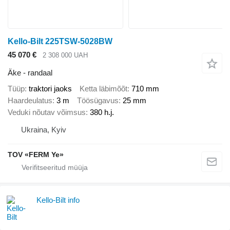
Kello-Bilt 225TSW-5028BW
45 070 €
2 308 000 UAH
Äke - randaal
Tüüp
traktori jaoks
Ketta läbimõõt
710 mm
Haardeulatus
3 m
Töösügavus
25 mm
Veduki nõutav võimsus
380 h.j.
Ukraina, Kyiv
TOV «FERM Ye»
Kello-Bilt info