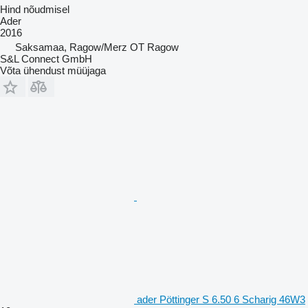
Hind nõudmisel
Ader
2016
Saksamaa, Ragow/Merz OT Ragow
S&L Connect GmbH
Võta ühendust müüjaga
ader Pöttinger S 6.50 6 Scharig 46W3