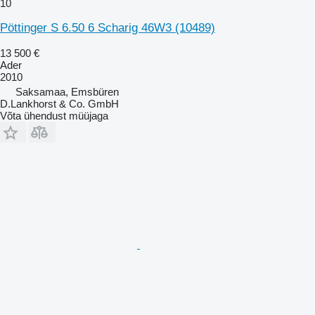
10
Pöttinger S 6.50 6 Scharig 46W3
(10489)
13 500 €
Ader
2010
Saksamaa, Emsbüren
D.Lankhorst & Co. GmbH
Võta ühendust müüjaga