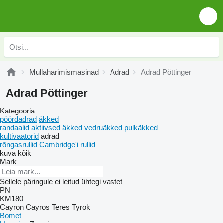
Mullaharimismasinad
Adrad
Adrad Pöttinger
Adrad Pöttinger
Kategooria
pöördadrad
äkked
randaalid
aktiivsed äkked
vedruäkked
pulkäkked
kultivaatorid
adrad
rõngasrullid
Cambridge'i rullid
kuva kõik
Mark
Sellele päringule ei leitud ühtegi vastet
PN
KM180
Cayron
Cayros
Teres
Tyrok
Bomet