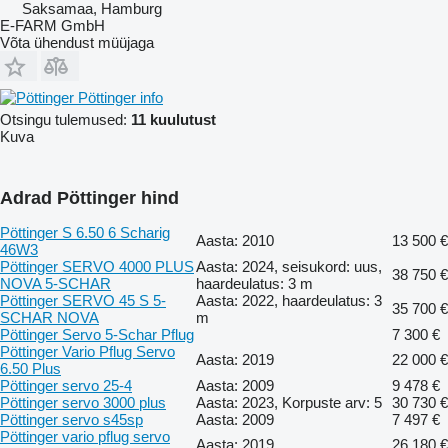
Saksamaa, Hamburg
E-FARM GmbH
Võta ühendust müüjaga
Pöttinger info
Otsingu tulemused:
11 kuulutust
Kuva
Adrad Pöttinger hind
Pöttinger S 6.50 6 Scharig
Aasta: 2010
13 500 €
46W3
Pöttinger SERVO 4000 PLUS
Aasta: 2024, seisukord: uus,
38 750 €
NOVA 5-SCHAR
haardeulatus: 3 m
Pöttinger SERVO 45 S 5-
Aasta: 2022, haardeulatus: 3
35 700 €
SCHAR NOVA
m
Pöttinger Servo 5-Schar Pflug
7 300 €
Pöttinger Vario Pflug Servo
Aasta: 2019
22 000 €
6.50 Plus
Pöttinger servo 25-4
Aasta: 2009
9 478 €
Pöttinger servo 3000 plus
Aasta: 2023, Korpuste arv: 5
30 730 €
Pöttinger servo s45sp
Aasta: 2009
7 497 €
Pöttinger vario pflug servo
Aasta: 2019
26 180 €