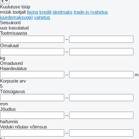
Kuulutuse tüüp
müük
tootjalt
liising
krediit
järelmaks
trade-in (vahetus
juurdemaksuga)
vahetus
Seisukord
uus
kasutatud
Tootmisaasta
–
Omakaal
–
kg
Omadused
Haardeulatus
–
m
Korpuste arv
5
Töösügavus
–
mm
Jõudlus
–
ha/tunnis
Veduki nõutav võimsus
–