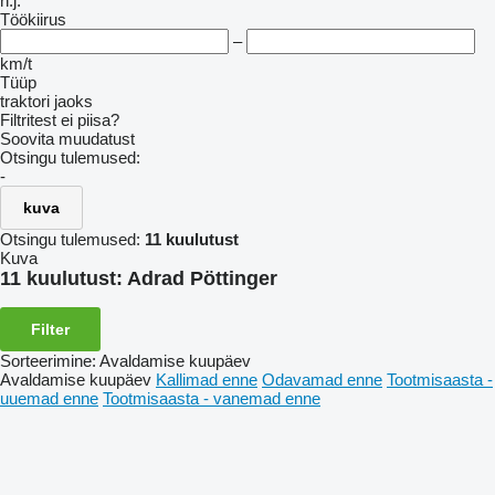
h.j.
Töökiirus
–
km/t
Tüüp
traktori jaoks
Filtritest ei piisa?
Soovita muudatust
Otsingu tulemused:
-
kuva
Otsingu tulemused:
11 kuulutust
Kuva
11 kuulutust:
Adrad Pöttinger
Filter
Sorteerimine
:
Avaldamise kuupäev
Avaldamise kuupäev
Kallimad enne
Odavamad enne
Tootmisaasta -
uuemad enne
Tootmisaasta - vanemad enne