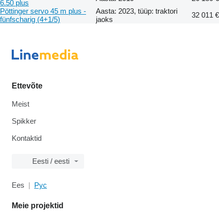
6.50 plus
Pöttinger servo 45 m plus -
Aasta: 2023, tüüp: traktori
32 011 €
fünfscharig (4+1/5)
jaoks
Ettevõte
Meist
Spikker
Kontaktid
Eesti / eesti
Ees
Рус
Meie projektid