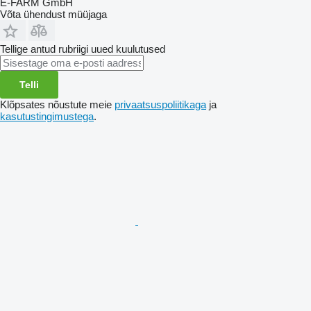
E-FARM GmbH
Võta ühendust müüjaga
Tellige antud rubriigi uued kuulutused
Telli
Klõpsates nõustute meie
privaatsuspoliitikaga
ja
kasutustingimustega
.