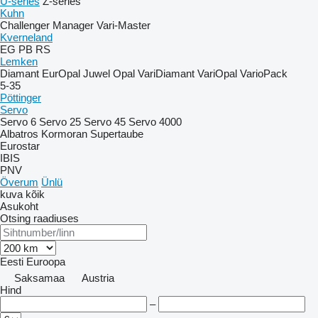
U-series
Z-series
Kuhn
Challenger
Manager
Vari-Master
Kverneland
EG
PB
RS
Lemken
Diamant
EurOpal
Juwel
Opal
VariDiamant
VariOpal
VarioPack
5-35
Pöttinger
Servo
Servo 6
Servo 25
Servo 45
Servo 4000
Albatros
Kormoran
Supertaube
Eurostar
IBIS
PNV
Överum
Ünlü
kuva kõik
Asukoht
Otsing raadiuses
Eesti
Euroopa
Saksamaa
Austria
Hind
–